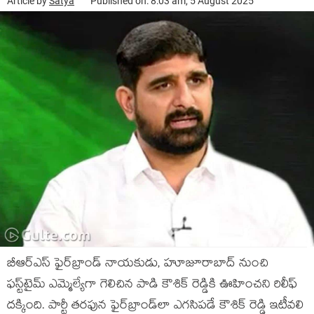
Article by
Satya
Published on: 8:03 am, 5 August 2025
బీఆర్‌ఎస్ ఫైర్‌బ్రాండ్ నాయకుడు, హూజూరాబాద్ నుంచి
ఫస్ట్‌టైమ్ ఎమ్మెల్యేగా గెలిచిన పాడి కౌశిక్ రెడ్డికి ఊహించని రిలీఫ్
దక్కింది. పార్టీ తరఫున ఫైర్‌బ్రాండ్‌లా ఎగసిపడే కౌశిక్ రెడ్డి ఇటీవలి