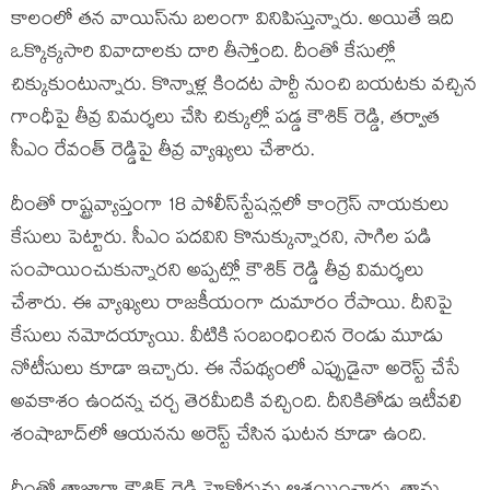
కాలంలో తన వాయిస్‌ను బలంగా వినిపిస్తున్నారు. అయితే ఇది
ఒక్కొక్కసారి వివాదాలకు దారి తీస్తోంది. దీంతో కేసుల్లో
చిక్కుకుంటున్నారు. కొన్నాళ్ల కిందట పార్టీ నుంచి బయటకు వచ్చిన
గాంధీపై తీవ్ర విమర్శలు చేసి చిక్కుల్లో పడ్డ కౌశిక్ రెడ్డి, తర్వాత
సీఎం రేవంత్ రెడ్డిపై తీవ్ర వ్యాఖ్యలు చేశారు.
దీంతో రాష్ట్రవ్యాప్తంగా 18 పోలీస్‌స్టేషన్లలో కాంగ్రెస్ నాయకులు
కేసులు పెట్టారు. సీఎం పదవిని కొనుక్కున్నారని, సాగిల పడి
సంపాయించుకున్నారని అప్పట్లో కౌశిక్ రెడ్డి తీవ్ర విమర్శలు
చేశారు. ఈ వ్యాఖ్యలు రాజకీయంగా దుమారం రేపాయి. దీనిపై
కేసులు నమోదయ్యాయి. వీటికి సంబంధించిన రెండు మూడు
నోటీసులు కూడా ఇచ్చారు. ఈ నేపథ్యంలో ఎప్పుడైనా అరెస్ట్ చేసే
అవకాశం ఉందన్న చర్చ తెరమీదికి వచ్చింది. దీనికితోడు ఇటీవలి
శంషాబాద్‌లో ఆయనను అరెస్ట్ చేసిన ఘటన కూడా ఉంది.