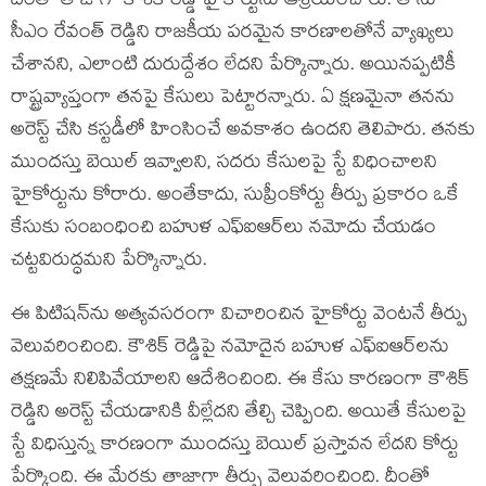
దీంతో తాజాగా కౌశిక్ రెడ్డి హైకోర్టును ఆశ్రయించారు. తాను
సీఎం రేవంత్ రెడ్డిని రాజకీయ పరమైన కారణాలతోనే వ్యాఖ్యలు
చేశానని, ఎలాంటి దురుద్దేశం లేదని పేర్కొన్నారు. అయినప్పటికీ
రాష్ట్రవ్యాప్తంగా తనపై కేసులు పెట్టారన్నారు. ఏ క్షణమైనా తనను
అరెస్ట్ చేసి కస్టడీలో హింసించే అవకాశం ఉందని తెలిపారు. తనకు
ముందస్తు బెయిల్ ఇవ్వాలని, సదరు కేసులపై స్టే విధించాలని
హైకోర్టును కోరారు. అంతేకాదు, సుప్రీంకోర్టు తీర్పు ప్రకారం ఒకే
కేసుకు సంబంధించి బహుళ ఎఫ్‌ఐఆర్‌లు నమోదు చేయడం
చట్టవిరుద్ధమని పేర్కొన్నారు.
ఈ పిటిషన్‌ను అత్యవసరంగా విచారించిన హైకోర్టు వెంటనే తీర్పు
వెలువరించింది. కౌశిక్ రెడ్డిపై నమోదైన బహుళ ఎఫ్‌ఐఆర్‌లను
తక్షణమే నిలిపివేయాలని ఆదేశించింది. ఈ కేసు కారణంగా కౌశిక్
రెడ్డిని అరెస్ట్ చేయడానికి వీల్లేదని తేల్చి చెప్పింది. అయితే కేసులపై
స్టే విధిస్తున్న కారణంగా ముందస్తు బెయిల్ ప్రస్తావన లేదని కోర్టు
పేర్కొంది. ఈ మేరకు తాజాగా తీర్పు వెలువరించింది. దీంతో