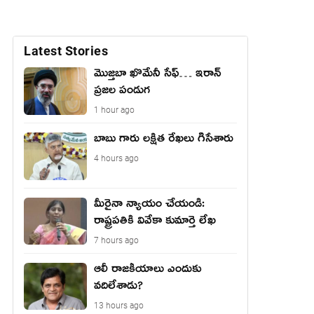
Latest Stories
మొజ్తబా ఖొమేనీ సేఫ్… ఇరాన్
ప్రజల పండుగ
1 hour ago
బాబు గారు లక్షిత రేఖలు గీసేశారు
4 hours ago
మీరైనా న్యాయం చేయండి:
రాష్ట్ర‌ప‌తికి వివేకా కుమార్తె లేఖ‌
7 hours ago
ఆలీ రాజకీయాలు ఎందుకు
వదిలేశాడు?
13 hours ago