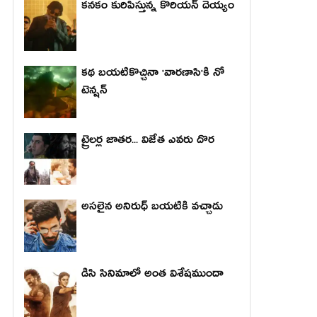
కనకం కురిపిస్తున్న కొరియన్ దెయ్యం
కథ బయటికొచ్చినా 'వారణాసి'కి నో
టెన్షన్
ట్రైలర్ల జాతర... విజేత ఎవరు దొర
అసలైన అనిరుధ్ బయటికి వచ్చాడు
డిసి సినిమాలో అంత విశేషముందా