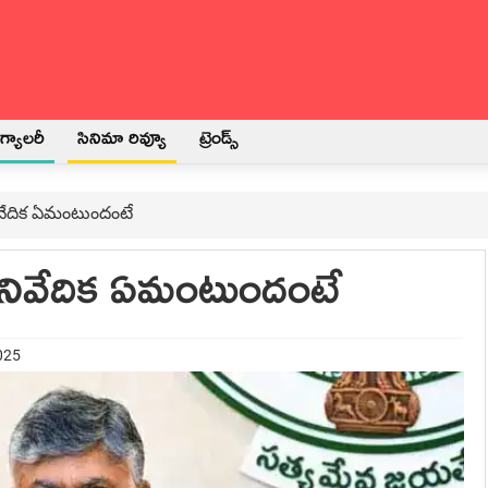
్యాలరీ
సినిమా రివ్యూ
ట్రెండ్స్
నివేదిక ఏమంటుందంటే
ు నివేదిక ఏమంటుందంటే
025