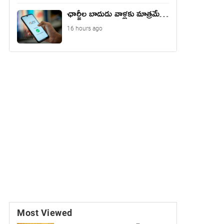
ఛార్జీల బాదుడు వాళ్లకు మాత్రమే…
16 hours ago
Most Viewed