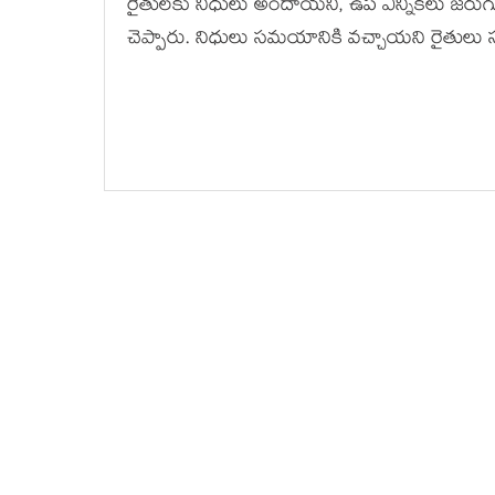
రైతులకు నిధులు అందాయని, ఉప ఎన్నికలు జరుగుతున
చెప్పారు. నిధులు సమయానికి వచ్చాయని రైతులు 