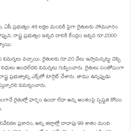
 ఏపీ ప్రభుత్వం 46 లక్షల మందికి పైగా రైతులకు సోమవారం
ున, రాష్ట్ర ప్రభుత్వం ఇచ్చిన దానికి కేంద్రం ఇచ్చిన రూ.2000
్యాయి.
చి విమర్శలు వచ్చాయి. రైతులకు రూ.20 వేలు ఇస్తామన్నట్టు చెప్పి
ి నిధులు అందలేదని విమర్శలు గుప్పించారు. రైతులు సంతోషంగా
ట్ర ప్రభుత్వాన్ని ఎక్స్‌లో టార్గెట్ చేశారు. తాము ఉన్నప్పుడు
తున్నారని విమర్శించారు.
ంగానే రైతుల్లో హర్షం ఉందా లేదా అన్న అంశంపై స్పష్టత కోసం
ు.
న నివేదికల ప్రకారం, అన్ని జిల్లాల్లో దాదాపు 99 శాతం మంది