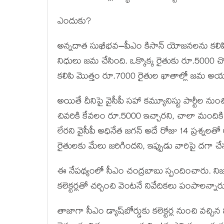
ఎందుకు?
అన్నదాత సుఖీభవ–పీఎం కిసాన్ యోజనలను కలిపి,
నిధులు జమ చేసింది. ఒక్కొక్క రైతుకు రూ.5000 చొప్ప
కలిపి మొత్తం రూ.7000 రైతుల ఖాతాల్లో జమ అయ
అయితే దీనిపై వైసీపీ సహా కమ్యూనిస్టు పార్టీల నుం
చివరికి కేవలం రూ.5000 ఇచ్చారని, చాలా మందిక
లేరని వైసీపీ అధినేత జగన్ అదే రోజు 14 ప్రశ్నలతో రాష్
రైతులకు మేలు జరిగిందని, ఇప్పుడు వారిపై దగా చేస్
ఈ నేపథ్యంలో సీఎం చంద్రబాబు స్పందించారు. నిజ
కలెక్టర్లతో చర్చించి వెంటనే నివేదికలు పంపాలన్నార
తాజాగా సీఎం డ్యాష్‌బోర్డుకు కలెక్టర్ల నుంచి వచ్చి