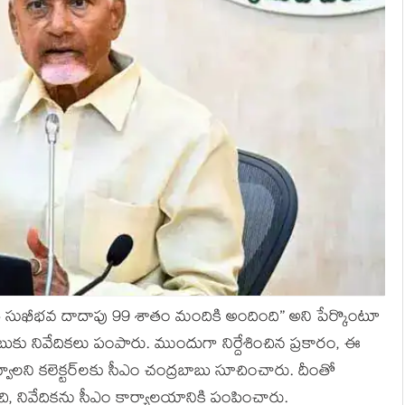
్నదాత సుఖీభవ దాదాపు 99 శాతం మందికి అందింది” అని పేర్కొంటూ
ంద్రబాబుకు నివేదికలు పంపారు. ముందుగా నిర్దేశించిన ప్రకారం, ఈ
ాలని కలెక్టర్‌లకు సీఎం చంద్రబాబు సూచించారు. దీంతో
ించి, నివేదికను సీఎం కార్యాలయానికి పంపించారు.