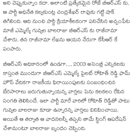
అని చెప్పుకున్నాం కదా. అలాంటి ప్రత్యేకమైన రోజే బీఆర్ఎస్ కు,
ఆ పార్టీ అధినేత కల్వకుంట్ల చంద్రశేఖర్ రావుకు గట్టి షాక్
తగిలింది. ఆది నుంచి పార్టీ క్రియాశీలకంగా పనిచేసిన అచ్చంపేట
మాజీ ఎమ్మెల్యే గువ్వల బాలరాజు బీఆర్ఎస్ కు రాజీనామా
చేశారు. తన రాజీనామా లేఖను ఆయన నేరుగా కేసీఆర్ కే
పంపారు.
బీఆర్ఎస్ అధికారంలో ఉండగా… 2003 అసెంబ్లీ ఎన్నికలకు
కాస్తంత ముందుగా బీఆర్ఎస్ ఎమ్మెల్యే పైలట్ రోహిత్ రెడ్డి ఫామ్
హౌస్ వేదికగా రాజకీయ ఫిరాయింపులకు సంబంధించిన
బేరసారాలు జరుగుతున్నాయన్న వార్తలు పెను కలకలం రేపిన
సంగతి తెలిసిందే. ఇలా పార్టీ మారే వారిలో రోహిత్ రెడ్డితో పాటు
గువ్వల బాలరాజు కూడా ఉన్నారన్న వార్తలు వినిపించాయి.
అయితే ఆ తర్వాత ఆ వాదనలన్నీ తప్పని తామే స్టింగ్ ఆపరేషన్
చేశామంటూ బాలరాజు బృందం చెప్పింది.