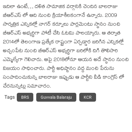
ఇదిలా ఉంటే… దళిత సామాజిక వర్గానికి చెందిన బాలరాజు
బీఆర్ఎస్ లో ఆది నుంచి క్రియాశీలకంగానే ఉన్నారు. 2009
సార్వత్రిక ఎన్నికల్లో నాగర్ కర్నూలు పార్లమెంటు స్థానం నుంచి
బీఆర్ఎస్ అభ్యర్థిగా పోటీ చేసి ఓటమి పాలయ్యారు. ఆ తర్వాత
2014లో తెలంగాణ ప్రత్యేక రాష్ట్రంగా ఏర్పడ్డార జరిగిన ఎన్నికల్లో
అచ్చంపేట నుంచి బీఆర్ఎస్ అభ్యర్థిగా బరిలోకి దిగి తొలిసారి
ఎమ్మెల్యేగా గెలిచారు. ఆపై 2018లోనూ ఆయన అదే స్థానం నుంచి
విజయం సాధించారు. పార్టీ అధిష్టానం వద్ద మంచి పేరును
సంపాదించుకున్న బాలరాజు ఇప్పుడు ఆ పార్టీని వీడి కాంగ్రెస్ లో
చేరనున్నట్లు సమాచారం.
Tags
BRS
Guvvala Balaraju
KCR