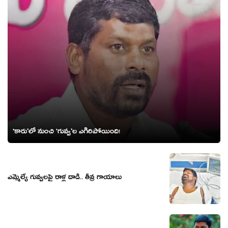
‘కారు’లో నుంచి ‘గువ్వ’ల ఎగిరిపోయింది!
ఎమ్మెల్యే గువ్వ‌ల‌పై రాళ్ల దాడి.. తీవ్ర గాయాలు