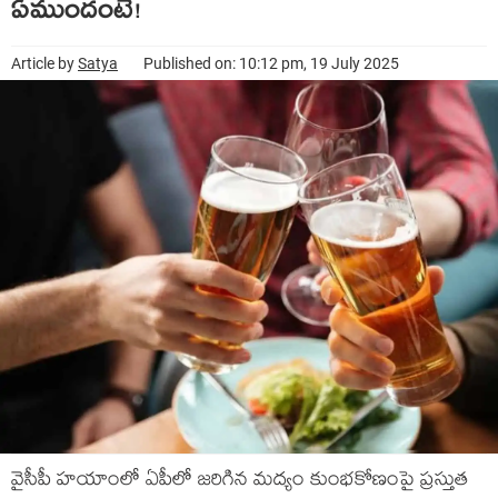
ఏముందంటే!
Article by
Satya
Published on: 10:12 pm, 19 July 2025
వైసీపీ హ‌యాంలో ఏపీలో జ‌రిగిన మ‌ద్యం కుంభ‌కోణంపై ప్ర‌స్తుత