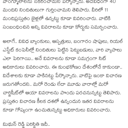
వాంగ్మూలాల‌ను సేక‌రించామ‌ని పేర్కొన్నారు. అదేవిధంగా 40
మందిని నిందితులుగా గుర్తించామ‌ని తెలిపారు. వీరిలో 11
మందిప్ర‌స్తుతం జైళ్ల‌లో ఉన్న‌ట్టు కూడా వివ‌రించారు. వాటికి
సంబంధించిన అన్ని వివ‌రాల‌ను కూడా కోర్టుకు స‌మ‌ర్పించారు.
అలాగే.. వివిధ బ్యాంకులు, ఆస్పత్రులు, బంగారం షాపులు, రియల్‌
ఎస్టేట్‌ కంపెనీల్లో నిందితులు పెట్టిన పెట్టుబ‌డులు, వారి వ్యాపాలు
ఎలా పెరిగాయి.. అనే వివ‌రాల‌ను కూడా స‌మ‌గ్రంగా సిట్
అదికారులు వివ‌రించారు. ఈ కుంభ‌కోణం దేశంలోనే కాకుండా..
విదేశాల‌కు కూడా పాకిన‌ట్టు పేర్కొన్నారు. వాటిపై ఇంకా విచార‌ణ
జ‌రుగ‌తోంద‌ని.. మ‌రో రెండు లేదా మూడు వారాల్లో మ‌రో
చార్జిషీట్‌లో ఆయా వివ‌రాల‌ను పొందు పర‌చ‌నున్న‌ట్టు తెలిపారు.
ప్ర‌స్తుతం విచార‌ణ కీల‌క ద‌శ‌లో ఉన్నందున ఇత‌ర వివ‌రాల‌ను
కూడా గోప్యంగా ఉంచుతున్న‌ట్టు అధికారులు వివ‌రించారు.
మిథున్ రెడ్డి ప‌రిస్థితి ఇదీ..