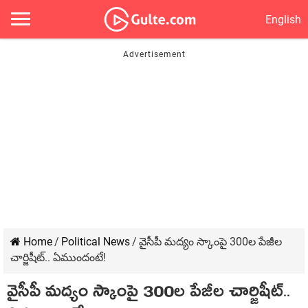
English
Home
/
Political News
/
వైసీపీ మ‌ద్యం స్కాంపై 300ల పేజీల
చార్జిషీట్‌.. ఏముందంటే!
వైసీపీ మ‌ద్యం స్కాంపై 300ల పేజీల చార్జిషీట్‌..