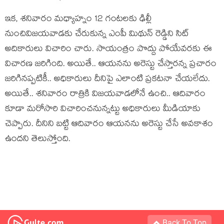
ఇక‌, శ‌నివారం మ‌ధ్యాహ్నం 12 గంట‌ల‌కు ఢిల్లీ
నుంచివిజ‌య‌వాడ‌కు చేరుకున్న ఎంపీ మిథున్ రెడ్డిని సిట్
అదికారులు విచారిం చారు. సాయంత్రం పొద్దు పోయేవ‌ర‌కు ఈ
విచార‌ణ జ‌రిగింది. అయితే.. ఆయ‌న‌ను అరెస్టు చేస్తార‌న్న ప్ర‌చారం
జ‌రిగిన‌ప్ప‌టికీ.. అధికారులు దీనిపై ఎలాంటి ప్ర‌క‌ట‌నా చేయ‌లేదు.
అయితే.. శ‌నివారం రాత్రికి విజ‌య‌వాడ‌లోనే ఉంచి.. ఆదివారం
కూడా మ‌రోసారి విచారించ‌నున్న‌ట్టు అధికారులు మీడియాకు
చెప్పారు. దీనిని బ‌ట్టి ఆదివారం ఆయ‌న‌ను అరెస్టు చేసే అవ‌కాశం
ఉంద‌ని తెలుస్తోంది.
Back To Top