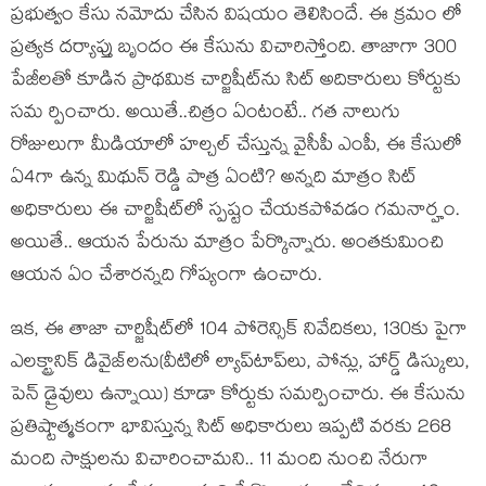
ప్ర‌భుత్వం కేసు న‌మోదు చేసిన విష‌యం తెలిసిందే. ఈ క్ర‌మం లో
ప్ర‌త్య‌క ద‌ర్యాప్తు బృందం ఈ కేసును విచారిస్తోంది. తాజాగా 300
పేజీల‌తో కూడిన ప్రాథ‌మిక చార్జిషీట్‌ను సిట్ అదికారులు కోర్టుకు
స‌మ ర్పించారు. అయితే..చిత్రం ఏంటంటే.. గ‌త నాలుగు
రోజులుగా మీడియాలో హ‌ల్చ‌ల్ చేస్తున్న వైసీపీ ఎంపీ, ఈ కేసులో
ఏ4గా ఉన్న‌ మిథున్ రెడ్డి పాత్ర ఏంటి? అన్న‌ది మాత్రం సిట్
అధికారులు ఈ చార్జిషీట్‌లో స్ప‌ష్టం చేయ‌క‌పోవ‌డం గ‌మ‌నార్హం.
అయితే.. ఆయ‌న పేరును మాత్రం పేర్కొన్నారు. అంత‌కుమించి
ఆయ‌న ఏం చేశార‌న్న‌ది గోప్యంగా ఉంచారు.
ఇక‌, ఈ తాజా చార్జిషీట్‌లో 104 పోరెన్సిక్ నివేదిక‌లు, 130కు పైగా
ఎల‌క్ట్రానిక్ డివైజ్‌ల‌ను(వీటిలో ల్యాప్‌టాప్‌లు, పోన్లు, హార్డ్ డిస్కులు,
పెన్ డ్రైవులు ఉన్నాయి) కూడా కోర్టుకు స‌మ‌ర్పించారు. ఈ కేసును
ప్ర‌తిష్టాత్మ‌కంగా భావిస్తున్న సిట్ అధికారులు ఇప్ప‌టి వ‌ర‌కు 268
మంది సాక్షుల‌ను విచారించామ‌ని.. 11 మంది నుంచి నేరుగా