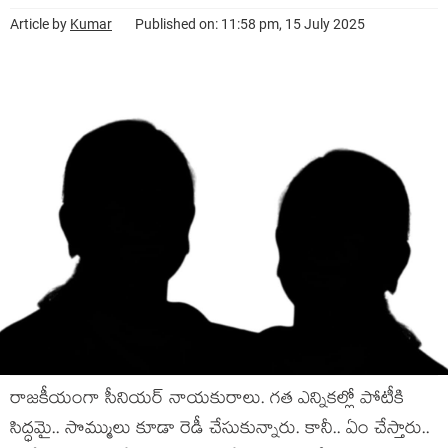
Article by
Kumar
Published on: 11:58 pm, 15 July 2025
రాజ‌కీయంగా సీనియ‌ర్ నాయ‌కురాలు. గ‌త ఎన్నిక‌ల్లో పోటీకి
సిద్ధ‌మై.. సొమ్ములు కూడా రెడీ చేసుకున్నారు. కానీ.. ఏం చేస్తారు..