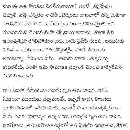
మ‌రి ఈ ఆశ‌, కోరిక‌లు నెర‌వేరుతాయా? అంటే.. క‌ష్ట‌మేన‌ని
చెప్పాలి. వ‌చ్చే ఎన్నిక‌ల నాటికి రిటైర్మెంటు జాబితాలో ఉన్న మ‌హిళా
నాయ‌కుల పేర్ల‌లో ఈమె పేరు ప్ర‌ధానంగా వినిపిస్తోంది. ఇక‌,
గుంటూరుకు చెందిన మ‌రో ఎస్సీనాయ‌కురాలు.. కూడా తీవ్ర
అసంతృప్తితో ర‌గిలిపోతున్నార‌ట‌. ఈమె వైసీపీ నుంచి.. బ‌య‌ట‌కు
వ‌చ్చిన నాయ‌కురాలు. గ‌త ఎన్నిక‌ల్లోనే పోటీ చేయాల‌ని
అనుకున్నా.. సేమ్ టు సేమ్ .. ఆమెకు కూడా.. ఈక్వేష‌న్లు
కుద‌ర‌లేదు. దీంతో ఆమె సామాజిక వ‌ర్గానికి చెందిన‌ కార్పొరేష‌న్
ప‌ద‌విని ఇచ్చారు.
కానీ దీనిలో చేసేందుకు ప‌నిలేద‌న్న‌ది ఆమె భావ‌న‌. పోనీ..
మీడియా ముందుకు వ‌ద్దామంటే.. ఇప్పుడే కాద‌ని కొంద‌రు
సూచించ‌డంతో ఆగిపోయారు. ఇంత‌కీ ఈమె అసంతృప్తి కూడా..
సేమే. త‌న‌కు ప్రాధాన్యం ఉన్న ప‌ద‌విని ఇవ్వ‌లేద‌న్న‌ది ఆమె వాద‌న‌.
అంతేకాదు.. త‌న నియోజ‌క‌వ‌ర్గంలో త‌న పెత్త‌నం ఉండాలన్న కోరిక