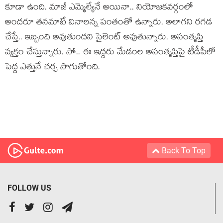
కూడా ఉంది. మాజీ ఎమ్మెల్యేనే అయినా.. నియోజ‌క‌వ‌ర్గంలో
అంద‌రూ త‌న‌మాటే వినాల‌న్న పంతంతో ఉన్నారు. అలాగ‌ని ర‌గడ
చేస్తే.. ఇబ్బంది అవుతుంద‌ని సైలెంట్ అవుతున్నారు. అసంతృప్తి
వ్య‌క్తం చేస్తున్నారు. సో.. ఈ ఇద్ద‌రు మేడంల అసంతృప్తిపై టీడీపీలో
పెద్ద ఎత్తునే చ‌ర్చ సాగుతోంది.
Back To Top
FOLLOW US