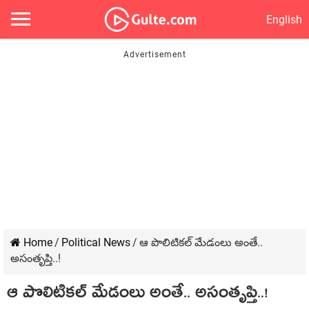
English
Home
/
Political News
/
ఆ పొలిటిక‌ల్‌ మేడంలు అంతే..
అసంతృప్తి..!
ఆ పొలిటిక‌ల్‌ మేడంలు అంతే.. అసంతృప్తి..!