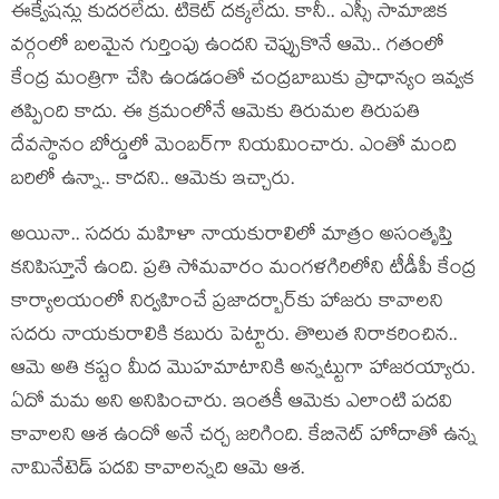
ఈక్వేష‌న్లు కుద‌ర‌లేదు. టికెట్ ద‌క్క‌లేదు. కానీ.. ఎస్సీ సామాజిక
వ‌ర్గంలో బ‌ల‌మైన గుర్తింపు ఉంద‌ని చెప్పుకొనే ఆమె.. గ‌తంలో
కేంద్ర మంత్రిగా చేసి ఉండ‌డంతో చంద్ర‌బాబుకు ప్రాధాన్యం ఇవ్వ‌క
త‌ప్పింది కాదు. ఈ క్ర‌మంలోనే ఆమెకు తిరుమ‌ల తిరుప‌తి
దేవ‌స్థానం బోర్డులో మెంబ‌ర్‌గా నియమించారు. ఎంతో మంది
బ‌రిలో ఉన్నా.. కాద‌ని.. ఆమెకు ఇచ్చారు.
అయినా.. స‌ద‌రు మ‌హిళా నాయ‌కురాలిలో మాత్రం అసంతృప్తి
క‌నిపిస్తూనే ఉంది. ప్ర‌తి సోమ‌వారం మంగ‌ళ‌గిరిలోని టీడీపీ కేంద్ర
కార్యాల‌యంలో నిర్వ‌హించే ప్ర‌జాద‌ర్బార్‌కు హాజ‌రు కావాల‌ని
స‌ద‌రు నాయ‌కురాలికి క‌బురు పెట్టారు. తొలుత నిరాక‌రించిన‌..
ఆమె అతి క‌ష్టం మీద మొహ‌మాటానికి అన్న‌ట్టుగా హాజ‌రయ్యారు.
ఏదో మ‌మ అని అనిపించారు. ఇంత‌కీ ఆమెకు ఎలాంటి ప‌ద‌వి
కావాల‌ని ఆశ ఉందో అనే చ‌ర్చ జ‌రిగింది. కేబినెట్ హోదాతో ఉన్న
నామినేటెడ్ ప‌ద‌వి కావాల‌న్న‌ది ఆమె ఆశ‌.