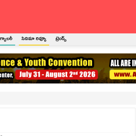
్యాలరీ
సినిమా రివ్యూ
ట్రెండ్స్