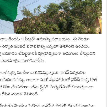
 ఏడాది కిందట 11 సీట్లతో అనూహ్య పరాజయం.. ఈ రెండూ
 విజయం తర్వాత ఇంతటి పరాభవాన్ని ఎవ్వరూ ఊహించి ఉండరు.
మళ్లీ అధికారం చేపట్టడానికి వ్యూహాత్మకంగా అడుగులు వేస్తుందని
ీరు ఎంతమాత్రం మారడం లేదు.
గిస్తున్న సంకేతాలు కనిపిస్తున్నాయి. జగన్ పర్యటనల
గమనించవచ్చు. తాజాగా మరో వ్యవహారంలో వైసీపీ సెల్ఫ్ గోల్
నుత కోట దంపతులు.. తమ డ్రైవర్‌ హత్య కేసులో నిందితులుగా
ేపిన సంగతి తెలిసిందే.
డం మొదలు పెట్టింది. జనసేన పార్టీలో క్రిమినల్స్ అంటూ