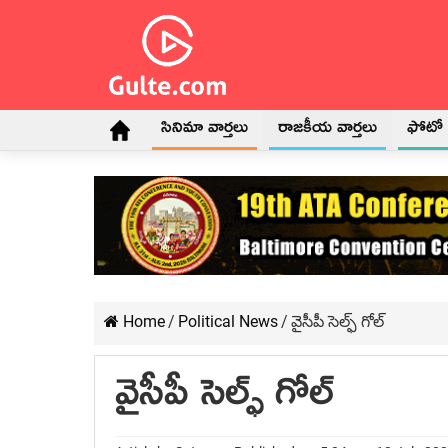
సినిమా వార్తలు
రాజకీయ వార్తలు
ఫోటో గ
Home
/
Political News
/
వైసీపీ సెల్ఫ్ గోల్
వైసీపీ సెల్ఫ్ గోల్