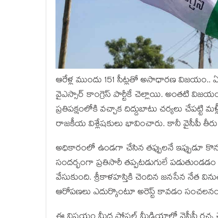
ఆరేళ్ల ముందు 151 సీట్లతో అసాధారణ విజయం..
వైఎస్సార్ కాంగ్రెస్ పార్టీకే చెల్లాయి. అంతటి
ప్రతిపక్షంలోకి వచ్చాక దిద్దుబాటు చర్యలు చేపట్టి 
రాజకీయ విశ్లేషకులు భావించారు. కానీ వైసీపీ త
అధికారంలో ఉండగా చేసిన తప్పులనే ఇప్పుడూ కొనసా
సందర్భంగా ప్రతిసారీ తప్పటడుగులే పడుతుండడం 
వేసుకుంది. శ్రీకాళహస్తికి చెందిన జనసేన నేత వి
ఆరోపణలు ఎదుర్కొంటూ అరెస్ట్ కావడం సంచలనం ర
ఈ విషయం మీద సోషల్ మీడియాలో వైసీపీ రచ్చ చేయ