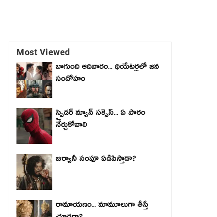
Most Viewed
బాగుంది ఆదివారం... థియేటర్లలో జన
సందోహం
స్పైడర్ మ్యాన్ సక్సెస్... ఏ పాఠం
నేర్చుకోవాలి
బిర్యానీ సంపూ ఏడిపిస్తాడా?
రామాయణం... మామూలుగా తీస్తే