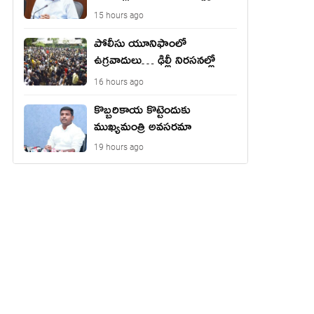
జమ?
15 hours ago
పోలీసు యూనిఫాంలో
ఉగ్ర‌వాదులు… ఢిల్లీ నిర‌స‌న‌ల్లో
కుట్ర‌?
16 hours ago
కొబ్బరికాయ కొట్టెందుకు
ముఖ్యమంత్రి అవసరమా
19 hours ago