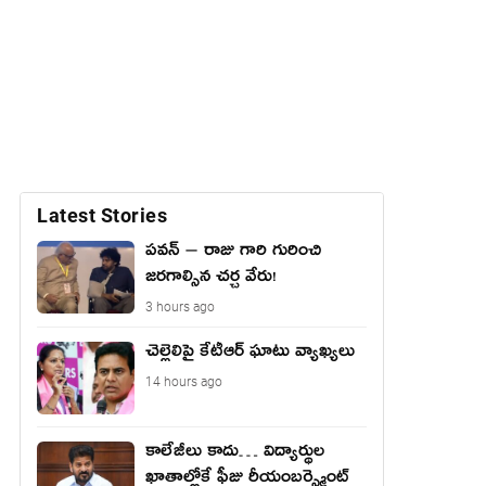
Latest Stories
పవన్ – రాజు గారి గురించి
జరగాల్సిన చర్చ వేరు!
3 hours ago
చెల్లెలిపై కేటీఆర్ ఘాటు వ్యాఖ్యలు
14 hours ago
కాలేజీలు కాదు… విద్యార్థుల
ఖాతాల్లోకే ఫీజు రీయంబర్స్మెంట్