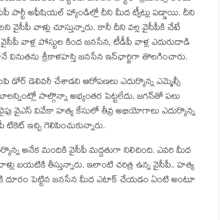
ార్టీ అఫీషియల్ హ్యాండిల్లో దీని మీద ట్వీట్లు పడ్డాయి. దీని
ీపీ వాళ్లు చూస్తున్నారు. కానీ దీని వల్ల వైసీపీకి చేటే
వైసీపీ వాళ్ల పోస్టుల కింద జనసేన, టీడీపీ వాళ్ల ఎదురుదాడి
ినుతను శ్రీకాళహస్తి జనసేన ఇన్‌ఛార్జిగా తొలగించారు.
పి డోర్ డెలివరీ చేశాడని ఆరోపణలు ఎదుర్కొన్న ఎమ్మెల్సీ
ాలన్నింట్లో పాల్గొన్నా అభ్యంతర పెట్టలేదు. జగన్‌తో పలు
ు వైఎస్ వివేకా హత్య కేసులో తీవ్ర అభియోగాలు ఎదుర్కొన్న
 టికెట్ ఇచ్చి గెలిపించుకున్నారు.
్కొన్న అనేక మందికి వైసీపీ మద్దతుగా నిలిచింది. ఎవరి మీద
ళ్లు బయటికి తీస్తున్నారు. ఇలాంటి చరిత్ర ఉన్న వైసీపీ.. హత్య
ర్టీకి దూరం పెట్టిన జనసేన మీద ఎటాక్ చేయడం ఏంటి అంటూ