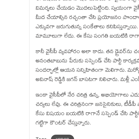
విమర్శలు చేయడం మొదలుపెట్టింది. స్వయంగా వైసీపీ ప
మీద చేయాల్సిన రచ్చంతా చేసి ప్రయోజనం పొందాలని వైస
ఎక్కువగా జరుగుతున్న సంకేతాలు కనిపిస్తున్నాయి. 
మామూలుగా లేదు. ఈ కేసు సంగతి బయటికి రాగానే వ
కానీ వైసీపీ వ్యవహారం అలా కాదు. తన డ్రైవర్‌ను చం
అనంతబాబును పేరుకు సస్పెండ్ చేసి పార్టీ కార్యక్రమ
సందర్భాల్లో ఆయన సన్నిహితంగా మెలిగారు. మరోవైప
అవినాష్ రెడ్డికి జగన్ బాసటగా నిలిచారు. మళ్లీ ఎంపీ
ఇంకా వైసీపీలో నేర చరిత్ర ఉన్న, అభియోగాలు ఎదుర
చర్యలు లేవు. ఈ చరిత్రనంగా జనసైనికులు, టీడీపీ వా
కేసు విషయం బయటికి రాగానే సస్పెండ్ చేసి పా
గట్టిగా కౌంటర్ చేస్తున్నారు.