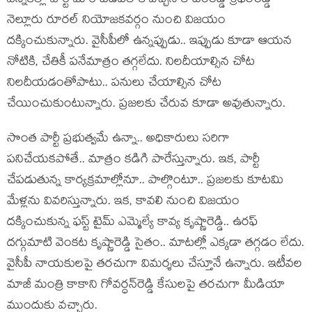
ఎన్నిక‌ల్లో పార్టీ మారి టీడీపీలోకి వ‌చ్చిన కోటంరెడ్డి శ్రీధ‌ర్‌రెడ్డి
నెల్లూరు రూర‌ల్ నియోజ‌క‌వ‌ర్గం నుంచి విజ‌యం
ద‌క్కించుకున్నారు. వైసీపీలో ఉన్న‌ప్పుడు.. ఇప్పుడు కూడా ఆయ‌న
నోటికి, చేతికీ ప‌నేమాత్రం త‌గ్గ‌లేదు. నిల‌దీయాల్సిన చోట
నిల‌దీయ‌డంతోపాటు.. ప‌నులు చేయాల్సిన చోట
చేయించుకుంటున్నారు. ప్ర‌జ‌ల‌కు చేరువ కూడా అవుతున్నారు.
సొంత పార్టీ ప్ర‌భుత్వ‌మే ఉన్నా.. అధికారులు స‌రిగా
ప‌నిచేయ‌క‌పోతే.. మాత్రం క‌డిగి పారేస్తున్నారు. ఇక‌, పార్టీ
చేప‌డుతున్న కార్య‌క్ర‌మాల్లోనూ.. పాల్గొంటూ.. ప్ర‌జ‌ల‌కు కూట‌మి
మేళ్ల‌ను వివ‌రిస్తున్నారు. ఇక‌, కావ‌లి నుంచి విజ‌యం
ద‌క్కించుకున్న ఫ‌స్ట్ టైమ్ ఎమ్మెల్యే కావ్య కృష్ణారెడ్డి.. ఉర‌ఫ్
ద‌గ్గుమాటి వెంక‌ట కృష్ణారెడ్డి సైతం.. మాట‌ల్లో ఎక్క‌డా త‌గ్గ‌డం లేదు.
వైసీపీ నాయ‌కుల‌పై త‌ర‌చుగా విమ‌ర్శ‌లు చేస్తూనే ఉన్నారు. ఇటీవల
మాజీ మంత్రి కాకాని గోవ‌ర్ధ‌న్‌రెడ్డి కేసుల‌పై త‌ర‌చుగా మీడియా
ముందుకు వ‌చ్చారు.