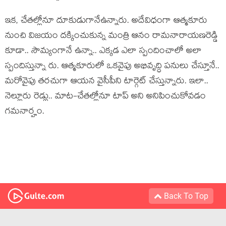
ఇక‌, చేత‌ల్లోనూ దూకుడుగానేఉన్నారు. అదేవిధంగా ఆత్మ‌కూరు
నుంచి విజ‌యం ద‌క్కించుకున్న మంత్రి ఆనం రామ‌నారాయ‌ణ‌రెడ్డి
కూడా.. సౌమ్యంగానే ఉన్నా.. ఎక్క‌డ ఎలా స్పందించాలో అలా
స్పందిస్తున్నా రు. ఆత్మ‌కూరులో ఒక‌వైపు అభివృద్ధి ప‌నులు చేస్తూనే..
మ‌రోవైపు త‌ర‌చుగా ఆయ‌న వైసీపీని టార్గెట్ చేస్తున్నారు. ఇలా..
నెల్లూరు రెడ్లు.. మాట‌-చేత‌ల్లోనూ టాప్ అని అనిపించుకోవ‌డం
గ‌మ‌నార్హం.
Back To Top