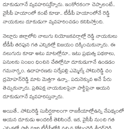
దూకుడుగానే వ్య‌వ‌హ‌రిస్తు్న్నారు. ఇంకోర‌కంగా చెప్పాలంటే..
వైసీపీ హ‌యాంలో కంటే కూడా.. టీడీపీ హ‌యాంలోనే రెడ్డి
నాయ‌కులు దూకుడుగా వ్య‌వ‌హ‌రించ‌డం క‌నిపిస్తోంది.
నెల్లూరు జిల్లాలోని నాలుగు నియోజ‌క‌వ‌ర్గాల్లో రెడ్డి నాయకులు
టీడీపీ త‌ర‌ఫున గ‌త ఎన్నిక‌ల్లో విజ‌యం ద‌క్కించుకున్నారు. ఈ
న‌లుగురు కూడా అటు మాట‌ల్లోనూ.. ఇటు ప్ర‌భుత్వ ప‌థ‌కాలు,
ప‌నులకు సంబం ధించిన చేత‌ల్లోనూ దూకుడుగానే ఉండ‌డం
గ‌మ‌నార్హం. ఉదాహ‌ర‌ణ‌కు స‌ర్వేప‌ల్లి ఎమ్మెల్యే సోమిరెడ్డి చం
ద్రమోహ‌న్‌రెడ్డి మాట మెత్త‌గా ఉన్నా.. ప‌దునెక్కువ అనే పేరు
తెచ్చుకున్నారు. ప్ర‌తిప‌క్ష నాయ‌కుల‌పైనా పార్టీపైనా ఆయ‌న
దూకుడుగానే వ్య‌వ‌హ‌రిస్తున్నారు.
అయితే.. సోమిరెడ్డి సుదీర్ఘ‌కాలంగా రాజ‌కీయాల్లోఉన్న నేప‌థ్యంలో
ఆయ‌న దూకుడు అంద‌రికీ తెలిసిందే. ఇక‌, వైసీపీ నుంచి గ‌త