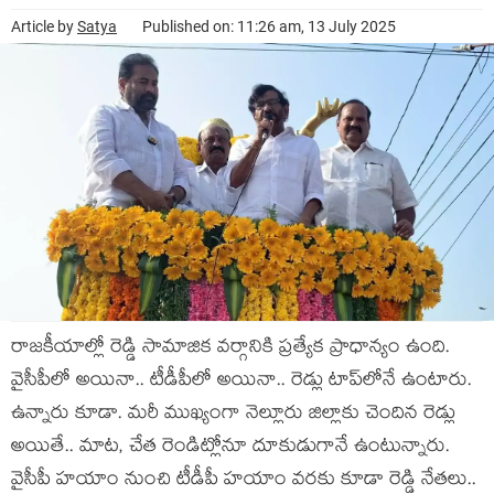
Article by
Satya
Published on: 11:26 am, 13 July 2025
రాజ‌కీయాల్లో రెడ్డి సామాజిక వ‌ర్గానికి ప్ర‌త్యేక ప్రాధాన్యం ఉంది.
వైసీపీలో అయినా.. టీడీపీలో అయినా.. రెడ్లు టాప్‌లోనే ఉంటారు.
ఉన్నారు కూడా. మ‌రీ ముఖ్యంగా నెల్లూరు జిల్లాకు చెందిన రెడ్లు
అయితే.. మాట‌, చేత రెండిట్లోనూ దూకుడుగానే ఉంటున్నారు.
వైసీపీ హ‌యాం నుంచి టీడీపీ హ‌యాం వ‌ర‌కు కూడా రెడ్డి నేత‌లు..