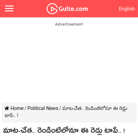
English
Home
/
Political News
/
మాట‌-చేత‌.. రెండింటిలోనూ ఈ రెడ్లు
టాపే.. !
మాట‌-చేత‌.. రెండింటిలోనూ ఈ రెడ్లు టాపే.. !