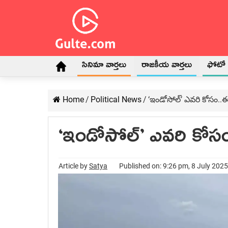
సినిమా వార్తలు
రాజకీయ వార్తలు
ఫోటో గ
Home
/
Political News
/
‘ఇండోసోల్’ ఎవ‌రి కోసం
‘ఇండోసోల్’ ఎవ‌రి కో
Article by
Satya
Published on: 9:26 pm, 8 July 2025