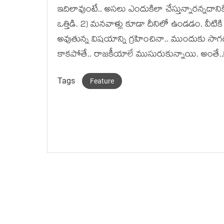
ఇదిలావుంటే.. అస‌లు ఎందుకిలా చేస్తున్నార‌న్న‌దాని
ఒత్తిడి. 2) మ‌న‌వాళ్లు కూడా దీనిలో ఉండ‌డం. వీటిక
అవుతున్న విష‌యాన్ని గ్ర‌హించినా.. ముందుకు సాగ‌డ
కాక‌పోతే.. రాజ‌కీయాలే ముసురుకున్నాయి. అంతే..!
Tags
Feature