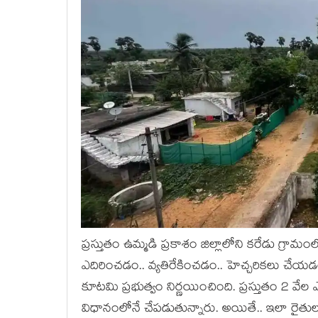
ప్ర‌స్తుతం ఉమ్మ‌డి ప్ర‌కాశం జిల్లాలోని క‌రేడు గ్రామ
ఎదిరించ‌డం.. వ్య‌తిరేకించ‌డం.. హెచ్చ‌రిక‌లు చే
కూట‌మి ప్ర‌భుత్వం నిర్ణ‌యించింది. ప్ర‌స్తుతం 2 వేల 
విధానంలోనే చేప‌డుతున్నారు. అయితే.. ఇలా రైతులు