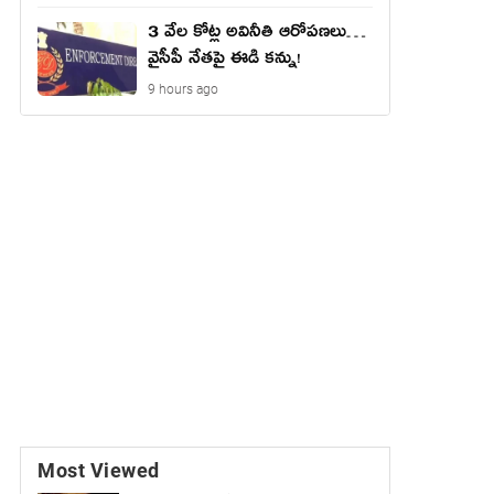
3 వేల కోట్ల అవినీతి ఆరోపణలు…
వైసీపీ నేతపై ఈడి కన్ను!
9 hours ago
Most Viewed