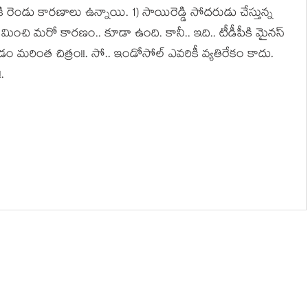
కి రెండు కార‌ణాలు ఉన్నాయి. 1) సాయిరెడ్డి సోద‌రుడు చేస్తున్న
ి మించి మ‌రో కార‌ణం.. కూడా ఉంది. కానీ.. ఇది.. టీడీపీకి మైన‌స్
ం మ‌రింత చిత్రం!!. సో.. ఇండోసోల్ ఎవ‌రికీ వ్య‌తిరేకం కాదు.
.