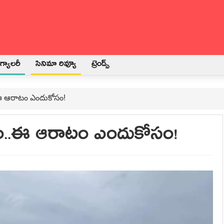
్యాలరీ
సినిమా రివ్యూ
ట్రెండ్స్
..ఈ ఆరాటం ఎందుకోసం!
సం..ఈ ఆరాటం ఎందుకోసం!