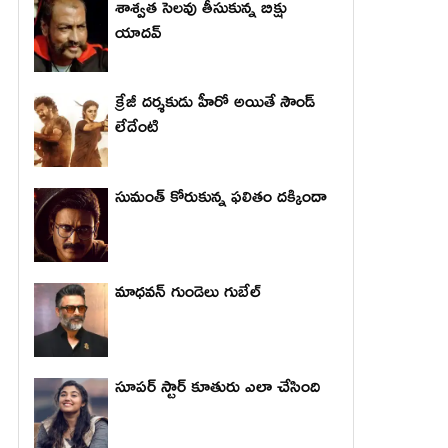
శాశ్వత సెలవు తీసుకున్న బిక్షు
యాదవ్
క్రేజీ దర్శకుడు హీరో అయితే సౌండ్
లేదేంటి
సుమంత్ కోరుకున్న ఫలితం దక్కిందా
మాధ‌వ‌న్ గుండెలు గుబేల్‌
సూపర్ స్టార్ కూతురు ఎలా చేసింది