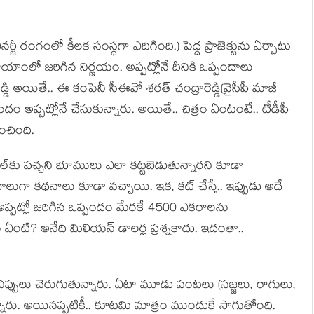
్జీ రంగంలో కీల‌క సంస్థ‌గా ఎదిగింది.) పెద్ద ప్రాజెక్టును ఏర్పాటు
హ‌యాంలో జ‌రిగిన నిర్ణ‌యం. అప్ప‌ట్లోనే దీనికి ఒప్పందాలు
ెడ్డి అయితే.. ఈ కంపెనీ సీఈవో శ‌ర‌త్ చంద్రారెడ్డి(వైసీపీ మాజీ
 అప్ప‌ట్లోనే చేసుకున్నారు. అయితే.. చిత్రం ఏంటంటే.. టీడీపీ
కించింది.
 ప‌చ్చ‌ని భూములు ఎలా క‌ట్ట‌బెడుతున్నార‌ని కూడా
ా క‌థ‌నాలు కూడా వ‌చ్చాయి. ఇక‌, క‌ట్ చేస్తే.. ఇప్పుడు అదే
అప్ప‌ట్లో జ‌రిగిన ఒప్పందం మేర‌కే 4500 ఎక‌రాల‌ను
 ఏంటి? అనేది మిలియ‌న్ డాల‌ర్ల ప్ర‌శ్న‌కాదు. ఇదంతా..
ప్పులు చెరుగుతున్నారు. ఏటా మూడు పంట‌లు (స‌జ్జ‌లు, రాగులు,
నారు. అయిన‌ప్ప‌టికీ.. కూట‌మి మాత్రం ముందుకే సాగుతోంది.