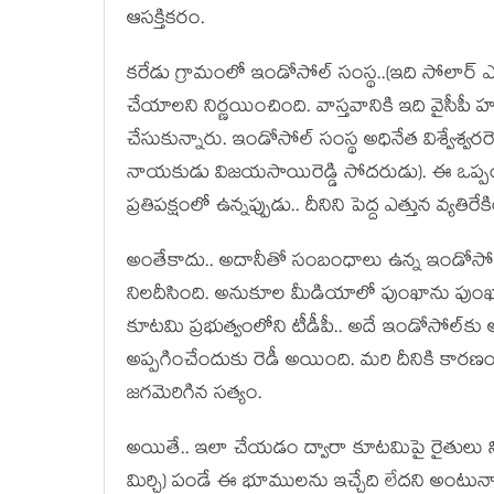
ఆస‌క్తిక‌రం.
క‌రేడు గ్రామంలో ఇండోసోల్ సంస్థ‌..(ఇది సోలార్ ఎన‌ర
చేయాల‌ని నిర్ణ‌యించింది. వాస్త‌వానికి ఇది వైసీపీ 
చేసుకున్నారు. ఇండోసోల్ సంస్థ అధినేత విశ్వేశ్వ‌ర‌ర
నాయ‌కుడు విజ‌య‌సాయిరెడ్డి సోద‌రుడు). ఈ ఒప్పందం
ప్ర‌తిప‌క్షంలో ఉన్న‌ప్పుడు.. దీనిని పెద్ద ఎత్తున వ్య‌తిరే
అంతేకాదు.. అదానీతో సంబంధాలు ఉన్న ఇండోసోల్‌కు
నిల‌దీసింది. అనుకూల మీడియాలో పుంఖాను పుంఖాలుగ
కూట‌మి ప్ర‌భుత్వంలోని టీడీపీ.. అదే ఇండోసోల్‌కు 
అప్ప‌గించేందుకు రెడీ అయింది. మ‌రి దీనికి కార‌ణం
జ‌గ‌మెరిగిన స‌త్యం.
అయితే.. ఇలా చేయ‌డం ద్వారా కూట‌మిపై రైతులు ని
మిర్చి) పండే ఈ భూముల‌ను ఇచ్చేది లేద‌ని అంటున్