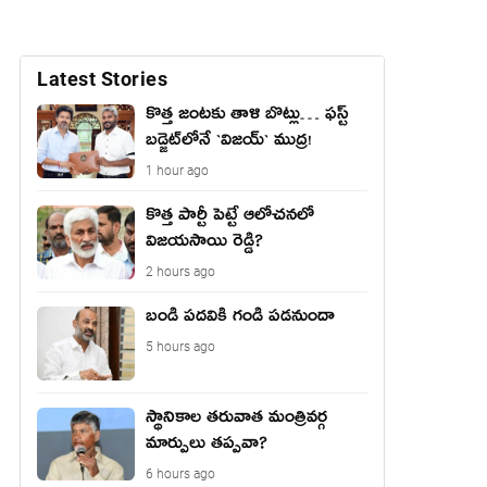
Latest Stories
కొత్త జంట‌కు తాళి బొట్లు… ఫ‌స్ట్
బ‌డ్జెట్‌లోనే `విజ‌య్` ముద్ర‌!
1 hour ago
కొత్త పార్టీ పెట్టే ఆలోచనలో
విజయసాయి రెడ్డి?
2 hours ago
బండి పదవికి గండి పడనుందా
5 hours ago
స్థానికాల తరువాత మంత్రివర్గ
మార్పులు తప్పవా?
6 hours ago