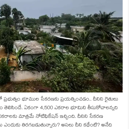
ంలో ప్ర‌భుత్వం భూముల సేక‌ర‌ణ‌కు ప్ర‌య‌త్నించ‌డం.. దీనిని రైతులు
య‌డం తెలిసిందే. ఏకంగా 4,500 ఎక‌రాల భూమిని తీసుకోవాల‌న్న‌ది
ఎక‌రాల‌కు మాత్ర‌మే నోటిఫికేష‌న్ ఇచ్చింది. దీనిని సేక‌ర‌ణ
 ఎందుకు తిర‌గ‌బ‌డుతున్నారు? అస‌లు దీని క‌థేంటి? అనేది