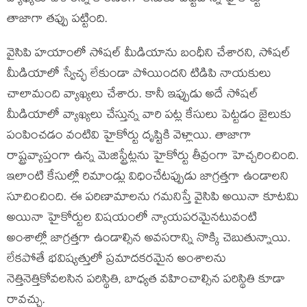
తాజాగా తప్పు పట్టింది.
వైసిపి హయాంలో సోషల్ మీడియాను బంధీని చేశారని, సోషల్
మీడియాలో స్వేచ్ఛ లేకుండా పోయిందని టిడిపి నాయకులు
చాలామంది వ్యాఖ్యలు చేశారు. కానీ ఇప్పుడు అదే సోషల్
మీడియాలో వ్యాఖ్యలు చేస్తున్న వారి పట్ల కేసులు పెట్టడం జైలుకు
పంపించడం వంటివి హైకోర్టు దృష్టికి వెళ్లాయి. తాజాగా
రాష్ట్రవ్యాప్తంగా ఉన్న మెజిస్ట్రేట్లను హైకోర్టు తీవ్రంగా హెచ్చరించింది.
ఇలాంటి కేసుల్లో రిమాండ్లు విధించేటప్పుడు జాగ్రత్తగా ఉండాలని
సూచించింది. ఈ పరిణామాలను గమనిస్తే వైసిపి అయినా కూటమి
అయినా హైకోర్టుల విషయంలో న్యాయపరమైనటువంటి
అంశాల్లో జాగ్రత్తగా ఉండాల్సిన అవసరాన్ని నొక్కి చెబుతున్నాయి.
లేకపోతే భవిష్యత్తులో ప్రమాదకరమైన అంశాలను
నెత్తినెత్తికోవలసిన పరిస్థితి, బాధ్యత వహించాల్సిన పరిస్థితి కూడా
రావచ్చు.