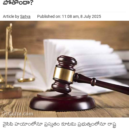
పోతోందా?
Article by
Satya
Published on: 11:08 am, 8 July 2025
వైసిపి హయాంలోనూ ప్రస్తుతం కూటమి ప్రభుత్వంలోనూ రాష్ట్ర