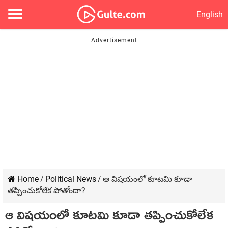
English
Home
/
Political News
/
ఆ విష‌యంలో కూట‌మి కూడా
త‌ప్పించుకోలేక పోతోందా?
ఆ విష‌యంలో కూట‌మి కూడా త‌ప్పించుకోలేక