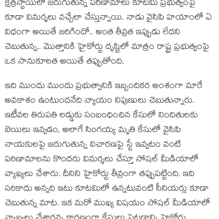
క్షేత్రస్థాయిలో జరుగుతున్న పరిణామాలు కూటమి ప్రభుత్వంపై
కూడా విమర్శలు వచ్చేలా చేస్తున్నాయి. నాడు వైసిపి హయాంలో ఏ
విధంగా అయితే జరిగిందో.. అంత తీవ్రత ఇప్పుడు లేదని
చెబుతున్న.. మొత్తానికి హైకోర్టు దృష్టిలో మాత్రం రాష్ట్ర ప్రభుత్వంపై
ఒక సానుకూలత అయితే తప్పుతోంది.
ఇది ముందు ముందు ప్రభుత్వానికి ఇబ్బందికర అంశంగా మారే
అవకాశం ఉంటుందనేది న్యాయం నిపుణులు చెబుతున్నారు.
ఇటీవల తిరుపతి లడ్డుకు సంబంధించిన కేసులో నిందితులకు
బెయిలు ఇవ్వడం, అలాగే సింగయ్య మృతి కేసులో వైసిపి
నాయకులపై జరుగుతున్న విచారణపై స్టే ఇవ్వటం వంటి
పరిణామాలను కొందరు విమర్శలు చేస్తూ సోషల్ మీడియాలో
వ్యాఖ్యలు చేశారు. దీనిని హైకోర్టు తీవ్రంగా తప్పుపట్టింది. ఇది
సరికాదు అన్నది ఇటు కూటమిలో ఉన్నటువంటి సీనియర్లు కూడా
చెబుతున్న మాట. ఇక మరో ముఖ్య విషయం సోషల్ మీడియాలో
వ్యాఖ్యలు చేశారన్న కారణంగా కేసులు పెట్టడాన్ని హైకోర్టు