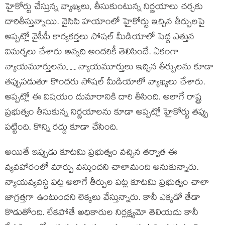
హైకోర్టు చేస్తున్న వ్యాఖ్యలు, తీసుకుంటున్న నిర్ణయాలు చర్చకు
దారితీస్తున్నాయి. వైసిపి హయాంలో హైకోర్టు ఇచ్చిన తీర్పులపై
అప్పట్లో వైసీపీ కార్యకర్తలు సోషల్ మీడియాలో పెద్ద ఎత్తున
విమర్శలు చేశారు అన్నది అందరికీ తెలిసిందే. ఏకంగా
న్యాయమూర్తులను… న్యాయమూర్తులు ఇచ్చిన తీర్పులను కూడా
తప్పుపడుతూ కొందరు సోషల్ మీడియాలో వ్యాఖ్యలు చేశారు.
అప్పట్లో ఈ విషయం దుమారానికి దారి తీసింది. అలాగే రాష్ట్ర
ప్రభుత్వం తీసుకున్న నిర్ణయాలను కూడా అప్పట్లో హైకోర్టు తప్పు
పట్టింది. కొన్ని రద్దు కూడా చేసింది.
అయితే ఇప్పుడు కూటమి ప్రభుత్వం వచ్చిన తర్వాత ఈ
వ్యవహారంలో మార్పు వస్తుందని చాలామంది అనుకున్నారు.
న్యాయవ్యవస్థ పట్ల అలాగే తీర్పుల‌ పట్ల కూటమి ప్రభుత్వం చాలా
జాగ్రత్తగా ఉంటుందని లెక్కలు వేస్తున్నారు. కానీ ఎక్క‌డో తేడా
కొడుతోంది. లేకపోతే అధికారుల నిర్లక్ష్య‌మో తెలియదు కానీ