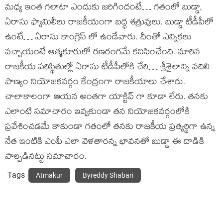
మధ్య ఇంత గలాటా ఎందుకు జరిగిందంటే… గతంలో బుడ్డా,
ఏరాసు ఫ్యామిలీలు రాజకీయంగా బద్ధ శత్రువులు. బుడ్డా టీడీపీలో
ఉంటే… ఏరాసు కాంగ్రెస్ లో ఉండేవారు. దీంతో ఎన్నికలు
వచ్చాయంటే ఆత్మకూరులో రణరంగమే కనిపించేంది. మారిన
రాజకీయ పరిస్థితుల్లో ఏరాసు టీడీపీలోకి చేరి… శ్రీశైలాన్ని వదిలి
పాణ్యం నియోజకవర్గం కేంద్రంగా రాజకీయాలు చేశారు.
చాలాకాలంగా ఆయన అంతగా యాక్టివ్ గా కూడా లేరు. తనకు
ఎలాంటి సమాచారం ఇవ్వకుండా తన నియోజకవర్గంలోకి
ప్రవేశించడమే కాకుండా గతంలో తనకు రాజకీయ ప్రత్యర్థిగా ఉన్న
నేత ఇంటికి ఎంపీ ఎలా వెళతారన్న భావనతో బుడ్డా ఈ దాడికి
పాల్పడినట్టు సమాచారం.
Tags
Atmakur
Byreddy Shabari