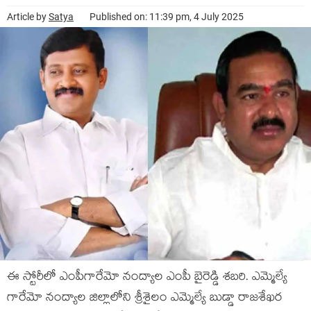
Article by
Satya
Published on: 11:39 pm, 4 July 2025
ఈ స్టోరీలో ఎంపీగారేమో నంద్యాల ఎంపీ బైరెడ్డి శబరి. ఎమ్మెల్యే
గారేమో నంద్యాల జిల్లాలోని శ్రీశైలం ఎమ్మెల్యే బుడ్డా రాజశేఖర