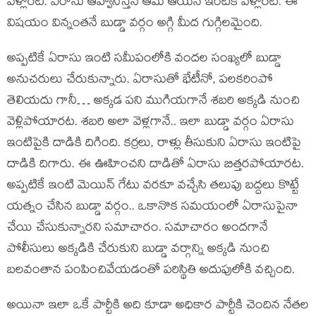
వెళ్లారట. ఏరాసు ఆహ్వానిస్తేనే ఆమె ఆయన ఇంటికి వెళ్లారట. ఈ
విషయం విన్నంతనే బుడ్డా వర్గం అగ్గి మీద గుగ్గిలమైంది.
అప్పటికే ఏరాసు ఇంటి సమీపంలోకి వందల సంఖ్యలో బుడ్డా
అనుచరులు చేరుకున్నారు. ఏరాసుతో భేటీనో, పలకరింపో
తెలియదు గానీ… అక్కడ పని ముగియగానే శబరి అక్కడి నుంచి
వెళ్లిపోయారట. శబరి అలా వెళ్లగానే.. ఇలా బుడ్డా వర్గం ఏరాసు
ఇంటిపైకి దాడికి దిగింది. కర్రలు, రాళ్లు తీసుకుని ఏరాసు ఇంటిపై
దాడికి దిగారు. ఈ ఊహించని దాడితో ఏరాసు బిత్తరపోయారట.
అప్పటికే ఇంటి మెయిన్ గేటు వరకూ వచ్చేసి తలుపు బద్దలు కొట్టే
యత్నం చేసిన బుడ్డా వర్గం.. ఒకానొక సమయంలో ఏరాసుపైనా
చేయి చేసుకున్నారని సమాచారం. సమాచారం అందగానే
పోలీసులు అక్కడికి చేరుకుని బుడ్డా వర్గాన్ని అక్కడి నుంచి
బలవంతాన పంపించివేయడంతో పరిస్థితి అదుపులోకి వచ్చింది.
అయినా ఇలా ఒకే పార్టీకి అది కూడా అధికార పార్టీకి చెందిన నేతల