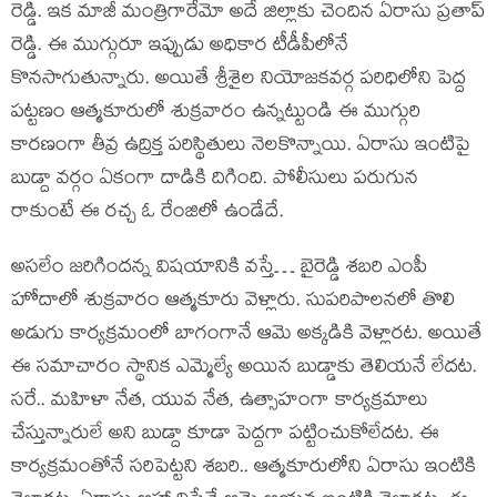
రెడ్డి. ఇక మాజీ మంత్రిగారేమో అదే జిల్లాకు చెందిన ఏరాసు ప్రతాప్
రెడ్డి. ఈ ముగ్గురూ ఇప్పుడు అధికార టీడీపీలోనే
కొనసాగుతున్నారు. అయితే శ్రీశైల నియోజకవర్గ పరిధిలోని పెద్ద
పట్టణం ఆత్మకూరులో శుక్రవారం ఉన్నట్టుండి ఈ ముగ్గురి
కారణంగా తీవ్ర ఉద్రిక్త పరిస్థితులు నెలకొన్నాయి. ఏరాసు ఇంటిపై
బుడ్దా వర్గం ఏకంగా దాడికి దిగింది. పోలీసులు పరుగున
రాకుంటే ఈ రచ్చ ఓ రేంజిలో ఉండేదే.
అసలేం జరిగిందన్న విషయానికి వస్తే… బైరెడ్డి శబరి ఎంపీ
హోదాలో శుక్రవారం ఆత్మకూరు వెళ్లారు. సుపరిపాలనలో తొలి
అడుగు కార్యక్రమంలో బాగంగానే ఆమె అక్కడికి వెళ్లారట. అయితే
ఈ సమాచారం స్థానిక ఎమ్మెల్యే అయిన బుడ్డాకు తెలియనే లేదట.
సరే.. మహిళా నేత, యువ నేత, ఉత్సాహంగా కార్యక్రమాలు
చేస్తున్నారులే అని బుడ్దా కూడా పెద్దగా పట్టించుకోలేదట. ఈ
కార్యక్రమంతోనే సరిపెట్టని శబరి.. ఆత్మకూరులోని ఏరాసు ఇంటికి