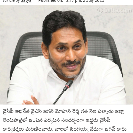
Article by
Satya
Published on: 12:17 pm, 2 July 2025
వైసీపీ అధినేత వైఎస్ జగన్ మోహన్ రెడ్డి గత నెల పల్నాడు జిల్లా
రెంటపాళ్లలో జరిపిన పర్యటన సందర్భంగా ఇద్దరు వైసీపీ
కార్యకర్తలు మరణించారు. వారిలో సింగయ్య నేరుగా జగన్ కారు