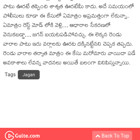
పాటు ఊరటే తప్పించి శాశ్వత ఊరటేమీ కాదు. అదే సమయంలో
పోలీసులు కూడా ఈ కేసులో ఏమాత్రం అప్రమత్తంగా లేకున్నా..
ఏమాత్రం రెస్ట్ మోడ్ లోకి వెళ్లి… ఆధారాల సేకరణలో
వెనుకబడ్డా… జగన్ బయటపడిపోవచ్చు. ఈ లెక్కన రెండు
వారాల పాటు ఇరు వర్గాలకు ఊరట దక్కినట్టేనని చెప్పక తప్పదు.
రెండు వారాల తర్వాత మాత్రం ఈ కేసు మరోమారు వాయిదా పడే
అవకాశాలు లేవన్న వాదనలు అయితే బలంగా వినిపిస్తున్నాయి.
Tags
Jagan
Back To Top