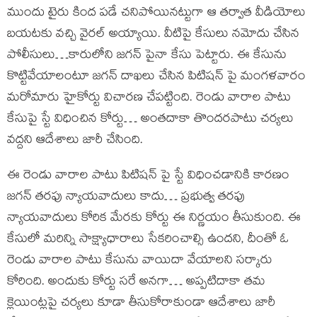
ముందు టైరు కింద పడే చనిపోయినట్టుగా ఆ తర్వాత వీడియోలు
బయటకు వచ్చి వైరల్ అయ్యాయి. వీటిపై కేసులు నమోదు చేసిన
పోలీసులు…కారులోని జగన్ పైనా కేసు పెట్టారు. ఈ కేసును
కొట్టివేయాలంటూ జగన్ దాఖలు చేసిన పిటిషన్ పై మంగళవారం
మరోమారు హైకోర్టు విచారణ చేపట్టింది. రెండు వారాల పాటు
కేసుపై స్టే విధించిన కోర్టు… అంతదాకా తొందరపాటు చర్యలు
వద్దని ఆదేశాలు జారీ చేసింది.
ఈ రెండు వారాల పాటు పిటిషన్ పై స్టే విధించడానికి కారణం
జగన్ తరఫు న్యాయవాదులు కాదు… ప్రభుత్వ తరఫు
న్యాయవాదులు కోరిక మేరకు కోర్టు ఈ నిర్ణయం తీసుకుంది. ఈ
కేసులో మరిన్ని సాక్ష్యాధారాలు సేకరించాల్సి ఉందని, దీంతో ఓ
రెండు వారాల పాటు కేసును వాయిదా వేయాలని సర్కారు
కోరింది. అందుకు కోర్టు సరే అనగా… అప్పటిదాకా తమ
క్లెయింట్లపై చర్యలు కూడా తీసుకోరాకుండా ఆదేశాలు జారీ