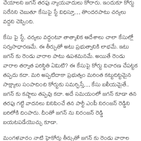
చేయాలని జగన్ తరఫు న్యాయవాదులు కోరారు. ఇందుకూ కోర్టు
సరేనని చెబుతూ కేసుపై స్టే విధిస్తూ… తొందరపాటు చర్యలు
వద్దని చెప్పింది.
కేసు పై స్టే, చర్యలు వద్దంటూ తాత్కాలిక ఆదేశాలు చాలా కేసుల్లో
సర్వసాధారణమే. ఈ తీర్పుతో అటు ప్రభుత్వానికి లాభమే. ఇటు
జగన్ కు రెండు వారాల పాటు ఉపశమనమే. అయితే రెండు
వారాల తర్వాత పరిస్థితి ఏమిటి? ఈ కేసుపై కోర్టు విచారణ చేపట్టక
తప్పదు కదా. మరి అప్పటిదాకా ప్రభుత్వం మరింత కట్టుదిట్టమైన
సాక్ష్యాలు సంపాదించి కోర్టుకు సమర్పిస్తే… కేసు బలీయమైతే..
జగన్ కు కష్టాలు తప్పవు కదా. అదే సమయంలో జగన్ కూడా తన
తరఫు గట్టి వాదనలు వినిపించే తన పార్టీ ఎంపీ నిరంజన్ రెడ్డిని
బరిలోకి దింపారు. దీంతో జగన్ ను నిరంజన్ రెడ్డి
బయటపడేయొచ్చు కూడా.
మంగళవారం నాటి హైకోర్టు తీర్పుతో జగన్ కు రెండు వారాల