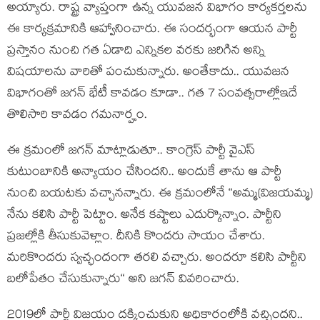
అయ్యారు. రాష్ట్ర వ్యాప్తంగా ఉన్న యువ‌జ‌న విభాగం కార్య‌క‌ర్త‌ల‌ను
ఈ కార్య‌క్ర‌మానికి ఆహ్వానించారు. ఈ సంద‌ర్భంగా ఆయ‌న పార్టీ
ప్ర‌స్తానం నుంచి గ‌త ఏడాది ఎన్నిక‌ల వ‌ర‌కు జ‌రిగిన అన్ని
విష‌యాల‌ను వారితో పంచుకున్నారు. అంతేకాదు.. యువ‌జ‌న
విభాగంతో జ‌గ‌న్ భేటీ కావ‌డం కూడా.. గ‌త 7 సంవ‌త్స‌రాల్లోఇదే
తొలిసారి కావ‌డం గ‌మ‌నార్హం.
ఈ క్ర‌మంలో జ‌గ‌న్ మాట్లాడుతూ.. కాంగ్రెస్ పార్టీ వైఎస్
కుటుంబానికి అన్యాయం చేసింద‌ని.. అందుకే తాను ఆ పార్టీ
నుంచి బ‌య‌ట‌కు వ‌చ్చాన‌న్నారు. ఈ క్ర‌మంలోనే “అమ్మ‌(విజ‌య‌మ్మ‌)
నేను క‌లిసి పార్టీ పెట్టాం. అనేక క‌ష్టాలు ఎదుర్కొన్నాం. పార్టీని
ప్ర‌జ‌ల్లోకి తీసుకువెళ్లాం. దీనికి కొంద‌రు సాయం చేశారు.
మ‌రికొంద‌రు స్వ‌చ్ఛందంగా త‌ర‌లి వ‌చ్చారు. అంద‌రూ క‌లిసి పార్టీని
బ‌లోపేతం చేసుకున్నారు“ అని జ‌గ‌న్ వివ‌రించారు.
2019లో పార్టీ విజ‌యం ద‌క్కించుకుని అధికారంలోకి వ‌చ్చింద‌ని..