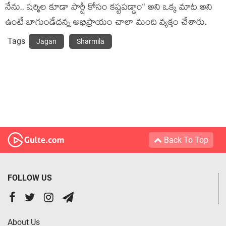
నేను.. ష‌ర్మిల కూడా పార్టీ కోసం క‌ష్ట‌ప‌డ్డాం“ అని ఒక్క మాట అని
ఉంటే బాగుండేద‌న్న అభిప్రాయం చాలా మంది వ్య‌క్తం చేశారు.
Tags
Jagan
Sharmila
Back To Top
FOLLOW US
About Us