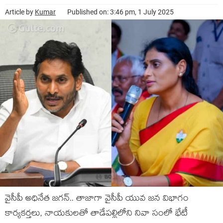
Article by
Kumar
Published on: 3:46 pm, 1 July 2025
వైసీపీ అధినేత జ‌గ‌న్‌.. తాజాగా వైసీపీ యువ జ‌న విభాగం
కార్య‌క‌ర్త‌లు, నాయ‌కుల‌తో తాడేప‌ల్లిలోని నివా సంలో భేటీ