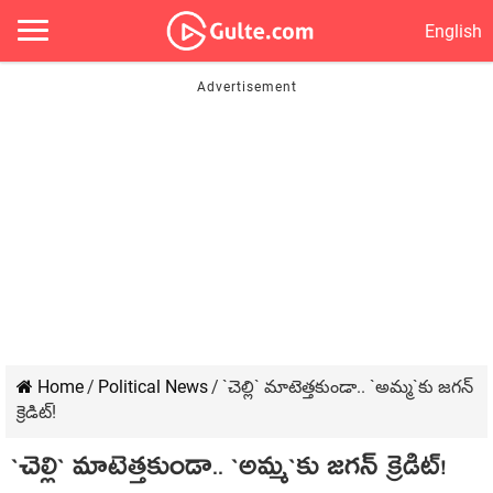
English
Home
/
Political News
/
`చెల్లి` మాటెత్త‌కుండా.. `అమ్మ‌`కు జ‌గ‌న్‌
క్రెడిట్!
`చెల్లి` మాటెత్త‌కుండా.. `అమ్మ‌`కు జ‌గ‌న్‌ క్రెడిట్!