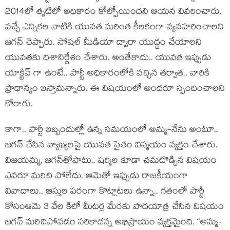
2014లో తృటిలో అధికారం కోల్పోయిందని ఆయ‌న వివ‌రించారు.
వ‌చ్చే ఎన్నిక‌ల నాటికి యువ‌త మ‌రింత కీల‌కంగా వ్య‌వ‌హ‌రించాల‌ని
జ‌గ‌న్ చెప్పారు. సోష‌ల్ మీడియా ద్వారా యుద్ధం చేయాల‌ని
యువ‌త‌కు దిశానిర్దేశం చేశారు. అంతేకాదు.. యువ‌త ఇప్పుడు
యాక్టివ్ గా ఉంటే.. పార్టీ అధికారంలోకి వ‌చ్చిన త‌ర్వాత‌.. వారికి
ప్రాధాన్యం ఇస్తామ‌న్నారు. ఈ విష‌యంలో అంద‌రూ స్పందించాల‌ని
కోరారు.
కాగా.. పార్టీ ఇబ్బందుల్లో ఉన్న స‌మ‌యంలో అమ్మ-నేను అంటూ..
జ‌గ‌న్ చేసిన వ్యాఖ్య‌ల‌పై యువ‌త సైతం విస్మ‌యం వ్య‌క్తం చేశారు.
విజ‌య‌మ్మ‌, జ‌గ‌న్‌తోపాటు.. ష‌ర్మిల కూడా చ‌మ‌టొడ్చిన విష‌యం
ఎవ‌రూ మ‌రిచి పోలేదు. ఆమెతో ఇప్పుడు రాజ‌కీయంగా
వివాదాలు.. ఆస్తుల ప‌రంగా కొట్లాట‌లు ఉన్నా.. గ‌తంలో పార్టీ
కోసంఆమె 3 వేల కిలో మీట‌ర్ల మేర‌కు పాద‌యాత్ర చేసిన విష‌యం
జ‌గ‌న్ మ‌రిచిపోవ‌డం స‌రికాద‌న్న అభిప్రాయం వ్య‌క్త‌మైంది. “అమ్మ‌-