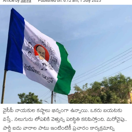
Article by
Satya
Published on: 6:12 am, 1 July 2025
వైసీపీ నాయ‌కుల క‌ష్టాలు భిన్నంగా ఉన్నాయి. ఒక‌రు బ‌య‌ట‌కు
వ‌స్తే.. న‌లుగురు లోప‌లికి వెళ్తున్న ప‌రిస్థితి క‌నిపిస్తోంది. మ‌రోవైపు..
పార్టీ ఐదు వారాల పాటు ఇంటింటికీ ప్ర‌చారం కార్య‌క్ర‌మాన్ని