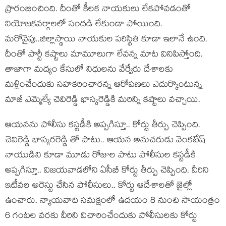
ప్రారంబించింది. దీంతో కీల‌క నాయ‌కులు లేక‌పోవ‌డంతో
నియోజ‌క‌వ‌ర్గాలలో సంద‌డి లేకుండా పోయింది.
మ‌రోవైపు..జిల్లాస్థాయి నాయ‌కుల ప‌రిస్థితి కూడా ఇలానే ఉంది.
దీంతో పార్టీ క‌ష్టాలు మామూలుగా లేవ‌న్న మాట వినిపిస్తోంది.
తాజాగా మ‌ద్యం కేసులో నిధుల‌ను వేర్వేరు దేశాల‌కు
మ‌ళ్లించేందుకు స‌హ‌క‌రించార‌న్న ఆరోప‌ణ‌లు ఎదుర్కొంటున్న
మాజీ ఎమ్మెల్యే చెవిరెడ్డి భాస్క‌రెడ్డికి మ‌రిన్ని క‌ష్టాలు వ‌చ్చాయి.
ఆయ‌న‌ను పోలీసు క‌స్ట‌డీకి అప్ప‌గిస్తూ.. కోర్టు తీర్పు చెప్పింది.
చెవిరెడ్డి భాస్క‌ర‌రెడ్డి తో పాటు.. ఆయ‌న అనుచ‌రుడు వెంక‌టేష్
నాయుడిని కూడా మూడు రోజుల పాటు పోలీసుల క‌స్ట‌డీకి
అప్ప‌గిస్తూ.. విజ‌య‌వాడ‌లోని ఏసీబీ కోర్టు తీర్పు చెప్పింది. వీరిని
ఇటీవ‌ల అరెస్టు చేసిన పోలీసులు.. కోర్టు ఆదేశాల‌తో జైల్లో
ఉంచారు. న్యాయ‌వాది స‌మ‌క్షంలో ఉద‌యం 8 నుంచి సాయంత్రం
6 గంట‌ల వ‌ర‌కు వీరిని విచారించేందుకు పోలీసుల‌కు కోర్టు