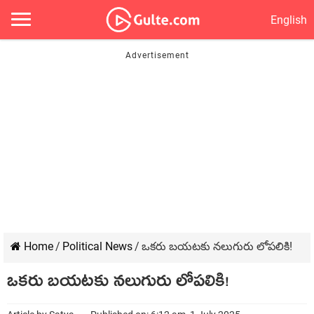
English
Home
/
Political News
/
ఒక‌రు బ‌య‌ట‌కు న‌లుగురు లోప‌లికి!
ఒక‌రు బ‌య‌ట‌కు న‌లుగురు లోప‌లికి!