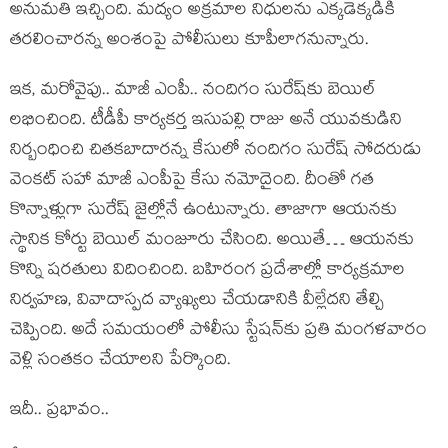
అనుమ‌తి ఇచ్చింది. మ‌ద్యం అక్ర‌మాల నిధుల‌ను ఎక్క‌డెక్క‌డికి
త‌ర‌లించార‌న్న అంశంపై పోలీసులు కూపీలాగ‌నున్నారు.
ఇక‌, మ‌రోవైపు.. మాజీ ఎంపీ.. నందిగం సురేష్‌కు బెయిల్
ల‌భించింది. టీడీపీ కార్య‌క‌ర్త ఇసుప‌ల్లి రాజు అనే యువ‌కుడిని
నిర్బంధించి చిత‌క‌బాదార‌న్న కేసులో నందిగం సురేష్ సోద‌రుడు
వెంక‌ట్ స‌హా మాజీ ఎంపీపై కేసు న‌మోదైంది. దీంతో గ‌త
కొన్నాళ్లుగా సురేష్ జైల్లోనే ఉంటున్నారు. తాజాగా ఆయ‌న‌కు
స్థానిక కోర్టు బెయిల్ మంజూరు చేసింది. అయితే… ఆయ‌న‌కు
కొన్ని ష‌ర‌తులు విదించింది. బహిరంగ ప్ర‌దేశాల్లో కార్య‌క్ర‌మాల
నిర్వ‌హ‌ణ‌, వివాదాస్ప‌ద వ్యాఖ్య‌లు చేయ‌డానికి వీల్లేద‌ని తేల్చి
చెప్పింది. అదే స‌మ‌యంలో పోలీసు స్టేష‌న్‌కు ప్ర‌తి మంగ‌ళ‌వారం
వెళ్లి సంత‌కం చేయాల‌ని పేర్కొంది.
ఇదీ.. ప్ర‌భావం..