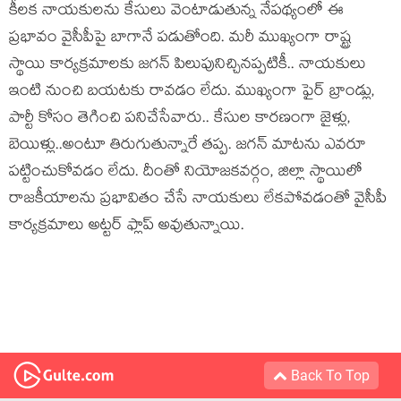
కీల‌క నాయ‌కుల‌ను కేసులు వెంటాడుతున్న నేప‌థ్యంలో ఈ
ప్ర‌భావం వైసీపీపై బాగానే ప‌డుతోంది. మ‌రీ ముఖ్యంగా రాష్ట్ర
స్థాయి కార్య‌క్ర‌మాల‌కు జ‌గ‌న్ పిలుపునిచ్చినప్ప‌టికీ.. నాయ‌కులు
ఇంటి నుంచి బ‌య‌ట‌కు రావ‌డం లేదు. ముఖ్యంగా ఫైర్ బ్రాండ్లు,
పార్టీ కోసం తెగించి ప‌నిచేసేవారు.. కేసుల కార‌ణంగా జైళ్లు,
బెయిళ్లు..అంటూ తిరుగుతున్నారే త‌ప్ప‌. జ‌గ‌న్ మాట‌ను ఎవ‌రూ
ప‌ట్టించుకోవ‌డం లేదు. దీంతో నియోజ‌క‌వ‌ర్గం, జిల్లా స్థాయిలో
రాజ‌కీయాల‌ను ప్రభావితం చేసే నాయ‌కులు లేక‌పోవ‌డంతో వైసీపీ
కార్య‌క్ర‌మాలు అట్ట‌ర్ ఫ్లాప్ అవుతున్నాయి.
Back To Top