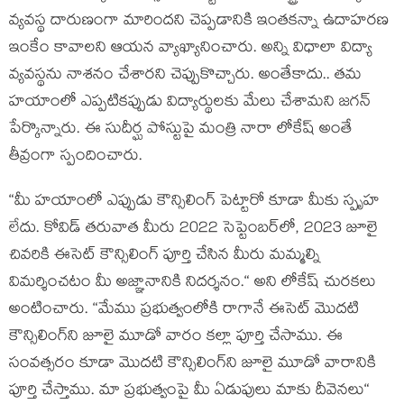
వ్య‌వ‌స్థ దారుణంగా మారింద‌ని చెప్ప‌డానికి ఇంత‌క‌న్నా ఉదాహ‌ర‌ణ
ఇంకేం కావాల‌ని ఆయ‌న వ్యాఖ్యానించారు. అన్ని విధాలా విద్యా
వ్య‌వ‌స్థ‌ను నాశ‌నం చేశార‌ని చెప్పుకొచ్చారు. అంతేకాదు.. త‌మ
హ‌యాంలో ఎప్ప‌టిక‌ప్పుడు విద్యార్థుల‌కు మేలు చేశామ‌ని జ‌గ‌న్
పేర్కొన్నారు. ఈ సుదీర్ఘ పోస్టుపై మంత్రి నారా లోకేష్ అంతే
తీవ్రంగా స్పందించారు.
“మీ హయాంలో ఎప్పుడు కౌన్సిలింగ్ పెట్టారో కూడా మీకు స్పృహ
లేదు. కోవిడ్ తరువాత మీరు 2022 సెప్టెంబర్‌లో, 2023 జూలై
చివరికి ఈసెట్ కౌన్సిలింగ్ పూర్తి చేసిన మీరు మమ్మల్ని
విమర్శించటం మీ అజ్ఞానానికి నిదర్శనం.“ అని లోకేష్ చుర‌క‌లు
అంటించారు. “మేము ప్రభుత్వంలోకి రాగానే ఈసెట్ మొదటి
కౌన్సిలింగ్‌ని జూలై మూడో వారం కల్లా పూర్తి చేసాము. ఈ
సంవత్సరం కూడా మొదటి కౌన్సిలింగ్‌ని జూలై మూడో వారానికి
పూర్తి చేస్తాము. మా ప్ర‌భుత్వంపై మీ ఏడుపులు మాకు దీవెన‌లు“