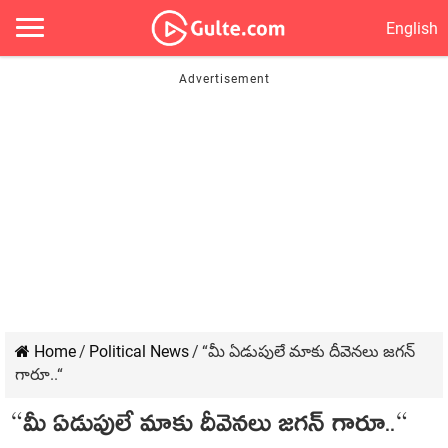
English
Home
/
Political News
/
“మీ ఏడుపులే మాకు దీవెన‌లు జ‌గ‌న్
గారూ..“
“మీ ఏడుపులే మాకు దీవెన‌లు జ‌గ‌న్ గారూ..“