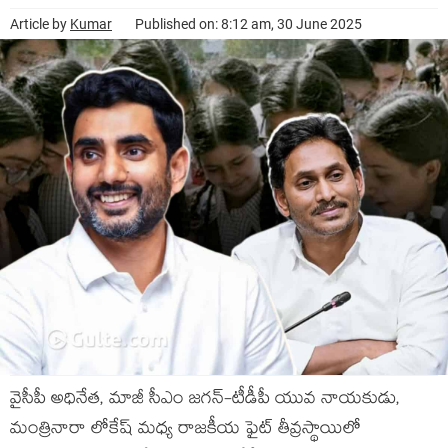
Article by
Kumar
Published on: 8:12 am, 30 June 2025
వైసీపీ అధినేత‌, మాజీ సీఎం జ‌గ‌న్-టీడీపీ యువ నాయ‌కుడు,
మంత్రినారా లోకేష్ మ‌ధ్య రాజ‌కీయ ఫైట్ తీవ్ర‌స్థాయిలో