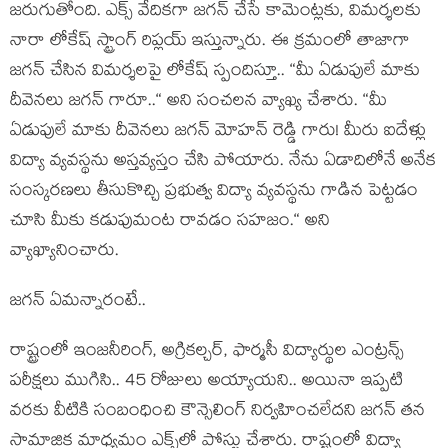
జ‌రుగుతోంది. ఎక్స్ వేదిక‌గా జ‌గ‌న్ చేసే కామెంట్ల‌కు, విమ‌ర్శ‌ల‌కు
నారా లోకేష్ స్ట్రాంగ్ రిప్ల‌య్ ఇస్తున్నారు. ఈ క్ర‌మంలో తాజాగా
జ‌గ‌న్ చేసిన విమ‌ర్శ‌ల‌పై లోకేష్ స్పందిస్తూ.. “మీ ఏడుపులే మాకు
దీవెన‌లు జ‌గ‌న్ గారూ..“ అని సంచ‌ల‌న వ్యాఖ్య చేశారు. “మీ
ఏడుపులే మాకు దీవెనలు జగన్ మోహన్ రెడ్డి గారు! మీరు ఐదేళ్లు
విద్యా వ్యవస్థను అస్తవ్యస్తం చేసి పోయారు. నేను ఏడాదిలోనే అనేక
సంస్కరణలు తీసుకొచ్చి ప్రభుత్వ విద్యా వ్యవస్థను గాడిన పెట్టడం
చూసి మీకు కడుపుమంట రావడం సహజం.“ అని
వ్యాఖ్యానించారు.
జ‌గ‌న్ ఏమ‌న్నారంటే..
రాష్ట్రంలో ఇంజ‌నీరింగ్‌, అగ్రిక‌ల్చ‌ర్‌, ఫార్మ‌సీ విద్యార్థుల ఎంట్రన్స్
ప‌రీక్ష‌లు ముగిసి.. 45 రోజులు అయ్యాయ‌ని.. అయినా ఇప్ప‌టి
వ‌ర‌కు వీటికి సంబంధించి కౌన్సెలింగ్ నిర్వ‌హించ‌లేద‌ని జ‌గ‌న్ త‌న
సామాజిక మాధ్య‌మం ఎక్స్‌లో పోస్టు చేశారు. రాష్ట్రంలో విద్యా