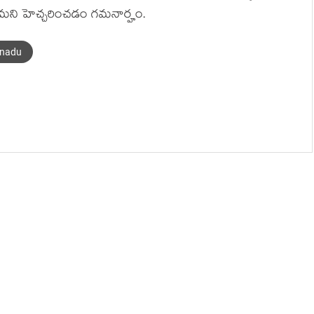
ోమని హెచ్చరించడం గమనార్హం.
lnadu