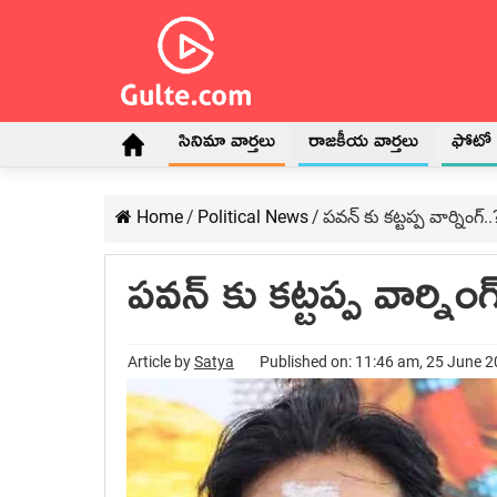
సినిమా వార్తలు
రాజకీయ వార్తలు
ఫోటో గ
Home
/
Political News
/
పవన్ కు కట్టప్ప వార్నింగ్..
పవన్ కు కట్టప్ప వార్నింగ్
Article by
Satya
Published on: 11:46 am, 25 June 