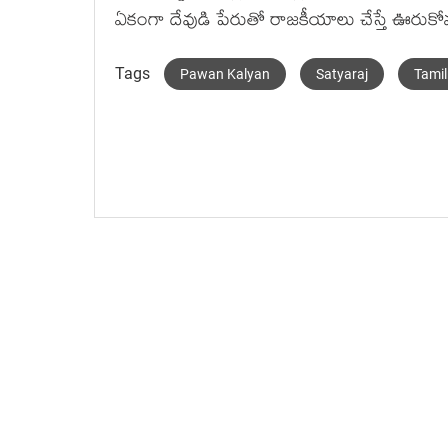
ఏకంగా దేవుడి పేరుతో రాజకీయాలు చేస్తే ఊరుక
Tags
Pawan Kalyan
Satyaraj
Tami