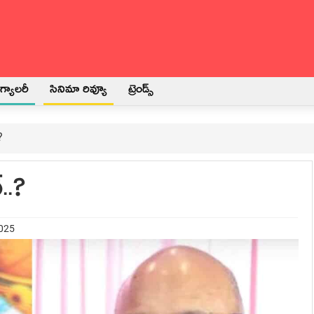
్యాలరీ
సినిమా రివ్యూ
ట్రెండ్స్
?
..?
2025