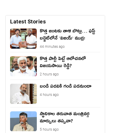
Latest Stories
కొత్త జంట‌కు తాళి బొట్లు… ఫ‌స్ట్
బ‌డ్జెట్‌లోనే `విజ‌య్` ముద్ర‌!
44 minutes ago
కొత్త పార్టీ పెట్టే ఆలోచనలో
విజయసాయి రెడ్డి?
2 hours ago
బండి పదవికి గండి పడనుందా
4 hours ago
స్థానికాల తరువాత మంత్రివర్గ
మార్పులు తప్పవా?
5 hours ago