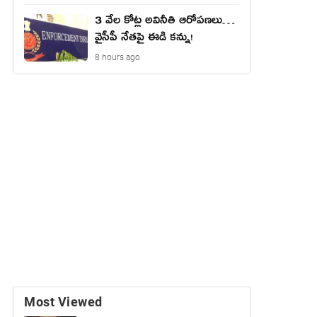
3 వేల కోట్ల అవినీతి ఆరోపణలు…
వైసీపీ నేతపై ఈడి కన్ను!
8 hours ago
Most Viewed