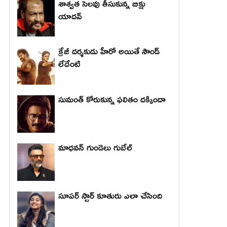
శాశ్వత సెలవు తీసుకున్న బిక్షు
యాదవ్
క్రేజీ దర్శకుడు హీరో అయితే సౌండ్
లేదేంటి
సుమంత్ కోరుకున్న ఫలితం దక్కిందా
మాధ‌వ‌న్ గుండెలు గుబేల్‌
సూపర్ స్టార్ కూతురు ఎలా చేసింది