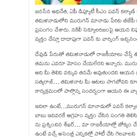
జనసేన అధినేత, ఏపీ డిప్యూటీ సీఎం పవన్ కల్యాణ్
తమిళనాడులోని మురుగన్ మానాడు పేరిట బీజేపీ 
ప్రసంగం చేశారు. నకిలీ సెక్యూలరిజంపై ఆయన నిప్
వ్యక్తం చేస్తూ దాదాపుగా పవన్ కు వార్నింగ్ ఇచ్చిన
దేవుడి పేరుతో తమిళనాడులో రాజకీయాలు చేస్తే 
తమను ఎవరూ మోసం చేయలేరని అన్నారు. మురు
అది మీ తెలివి వక్కువ తనమే అవుతుందని ఆయన ఒక
సత్యరాజ్… తమిళనాట మీ ఆటలు సాగబోవని కూడా హెచ్
కార్యక్రమంలో పాల్గొన్న సందర్భంగా ఆయన ఈ వ్యా
ఇదిలా ఉంటే…మురుగన్ మానాడులో పవన్ కల్యాణ్ ప
బాబు ఇదివరకే ఆగ్రహం వ్యక్తం చేసిన సంగతి త
ను ప్రశ్నించిన శేఖర్… మా రాజకీయాల్లో జోక్యం 
ఉంటే వచ్చే అసెంబ్లీ ఎన్నికల్లో పోటీ చేసి గెలవ