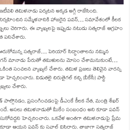
 ఇటీవలి తమిళనాడు పర్యటన అక్కడ అగ్గి రాజేసింది.
నిర్వహించిన సమ్మేళనానికి హాజరైన పవన్… సమావేశంలో కీలక
పులు చెరిగారు. ఈ వ్యాఖ్యలపై ఇప్పుడు నటుడు సత్యరాజ్ ఆగ్రహం
ంత పనిచేశారు.
ఊరుకోమన్న సత్యరాజ్… పెరియార్ సిద్ధాంతాలను నమ్మిన
గన్ మానాడు పేరుతో తమిళులను మోసం చేశామనుకుంటే…
ింత సంచలన వ్యాఖ్యలే చేశారు. తమిళ ప్రజలు తెలివైన వారన్న
చరించారు. విడుతలై చిరుతైగల్ కచ్చి (వీకేసీ) పార్టీ
ఖ్యలు చేశారు.
ాల్గొనడం, ప్రసంగించడంపై డీఎంకే కీలక నేత, మంత్రి శేఖర్
ెలిసిందే. అసలు తమిళనాడుతో మీకేం సంబంధం అని కూడా పవన్
చేసుకోవద్దని హెచ్చరించారు. ఒకవేళ అంతగా తమిళనాడుపై ప్రేమ
ాలని కూడా ఆయన పవన్ కు సవాల్ విసిరారు. తాజాగా సత్యరాజ్