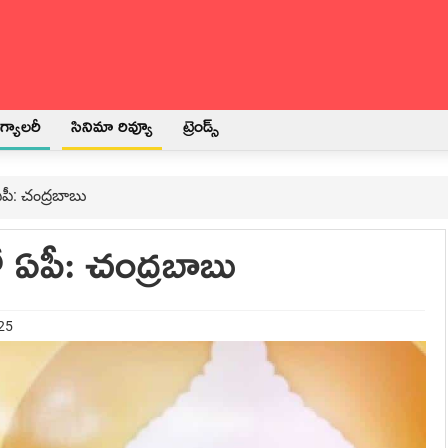
్యాలరీ
సినిమా రివ్యూ
ట్రెండ్స్
ఏపీ: చంద్ర‌బాబు
ో ఏపీ: చంద్ర‌బాబు
025