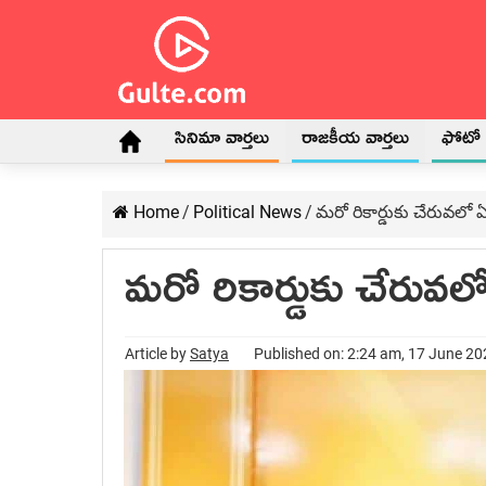
సినిమా వార్తలు
రాజకీయ వార్తలు
ఫోటో గ
Home
/
Political News
/
మ‌రో రికార్డుకు చేరువ‌లో 
మ‌రో రికార్డుకు చేరువ‌ల
Article by
Satya
Published on: 2:24 am, 17 June 2