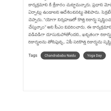
కార్య‌క్ర‌మాని కి శ్రీకారం చుట్టామ‌న్నారు. ప్ర‌ధాని మో
ఏర్పాట్లు ఉండాల‌ని ఆదేశించిన‌ట్టు తెలిపారు. సెక
చెప్పారు. “యోగా నిర్వహణలో కొత్త రికార్డు సృష్టి
చేస్తున్నాం” అని సీఎం వివ‌రించారు. ఈ కార్య‌క్ర‌మాని
వ‌డివ‌డిగా దూసుకుపోతోంద‌ని.. ఖ‌చ్చితంగా రికార్డు
రికార్డుల‌ను తోసిపుచ్చి.. ఏపీ స‌రికొత్త రికార్డును స
Tags
Chandrababu Naidu
Yoga Day