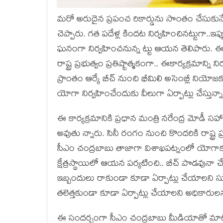
మ‌రో అరుదైన ప్ర‌పంచ రికార్డును సొంతం చేసుకునే
చెప్పారు. గ‌త ప‌దేళ్ల కింద‌ట నిర్వ‌హించిన‌ట్టుగా
ఘ‌నంగా నిర్వ‌హించ‌నున్న ట్టు ఆయ‌న తెలిపారు. ఈ 
రాష్ట్ర ప్ర‌భుత్వం ప్ర‌తిష్టాత్మ‌కంగా.. ఈకార్య‌క్ర‌మాన
ప్రాంతం ఆర్కే బీచ్ నుంచి భీమిలి అసెంబ్లీ నియోజ‌క
యోగా నిర్వ‌హించేందుకు వీలుగా ఏర్పాట్లు చేస్తున్న
ఈ కార్య‌క్ర‌మానికి ప్ర‌ధాన మంత్రి న‌రేంద్ర మోడీ స‌
అవుతు న్నారు. సినీ రంగం నుంచి కొంద‌రికి రాష్ట్
సీఎం చంద్ర‌బాబు తాజాగా విశాఖ‌ప‌ట్నంలో యోగాకు
క్షేత్ర‌స్థాయిలో ఆయ‌న ప‌ర్య‌టించి.. బీచ్ పొడ‌వునా 
ఇబ్బందులు రాకుండా కూడా ఏర్పాట్లు చేయాల‌ని
త‌లెత్త‌కుండా కూడా ఏర్పాట్లు చేయాల‌ని అధికారుల
ఈ సంద‌ర్భంగా సీఎం చంద్ర‌బాబు మీడియాతో మాట్లాడు