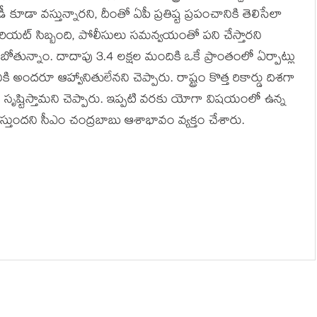
డీ కూడా వ‌స్తున్నార‌ని, దీంతో ఏపీ ప్ర‌తిష్ట ప్ర‌పంచానికి తెలిసేలా
్రటేరియట్‌ సిబ్బంది, పోలీసులు సమన్వయంతో పని చేస్తార‌ని
ంచబోతున్నాం. దాదాపు 3.4 లక్షల మందికి ఒకే ప్రాంతంలో ఏర్పాట్లు
కి అంద‌రూ ఆహ్వానితులేన‌ని చెప్పారు. రాష్ట్రం కొత్త రికార్డు దిశ‌గా
 సృష్టిస్తామ‌ని చెప్పారు. ఇప్ప‌టి వ‌ర‌కు యోగా విష‌యంలో ఉన్న
ృష్టిస్తుంద‌ని సీఎం చంద్ర‌బాబు ఆశాభావం వ్య‌క్తం చేశారు.