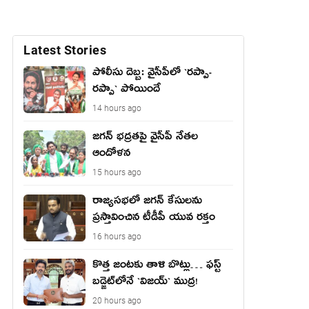
Latest Stories
పోలీసు దెబ్బ: వైసీపీలో `ర‌ప్పా-
ర‌ప్పా` పోయిందే
14 hours ago
జ‌గ‌న్ భద్రతపై వైసీపీ నేతల
ఆందోళన
15 hours ago
రాజ్యసభలో జగన్ కేసులను
ప్రస్తావించిన టీడీపీ యువ రక్తం
16 hours ago
కొత్త జంట‌కు తాళి బొట్లు… ఫ‌స్ట్
బ‌డ్జెట్‌లోనే `విజ‌య్` ముద్ర‌!
20 hours ago