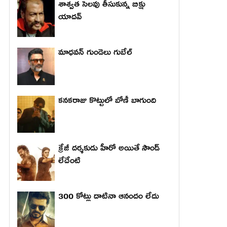
శాశ్వత సెలవు తీసుకున్న బిక్షు
యాదవ్
మాధ‌వ‌న్ గుండెలు గుబేల్‌
కనకరాజు కొట్టులో బోణీ బాగుంది
క్రేజీ దర్శకుడు హీరో అయితే సౌండ్
లేదేంటి
300 కోట్లు దాటినా ఆనందం లేదు