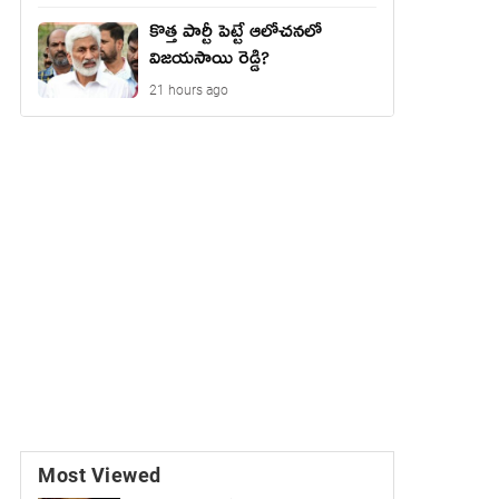
కొత్త పార్టీ పెట్టే ఆలోచనలో
విజయసాయి రెడ్డి?
21 hours ago
Most Viewed