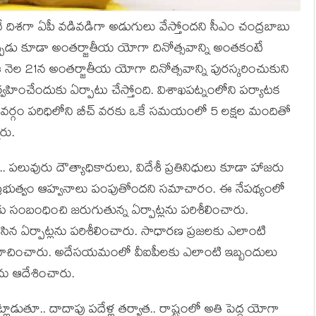
 దిశ‌గా ఏపీ వ‌డివ‌డిగా అడుగులు వేస్తోందని సీఎం చంద్ర‌బాబు
..ఇప్పుడు కూడా అంత‌ర్జాతీయ యోగా దినోత్స‌వాన్ని అంతకంటే
నెల 21న అంత‌ర్జాతీయ యోగా దినోత్స‌వాన్ని పుర‌స్క‌రించుకుని
్ని నిర్వ‌హించేందుకు ఏర్పాటు చేస్తోంది. విశాఖ‌ప‌ట్నంలోని ప‌ర్యాట‌క
‌వ‌ర్గం ప‌రిధిలోని బీచ్ వ‌ర‌కు ఒకే స‌మ‌యంలో 5 ల‌క్ష‌ల మందితో
ారు.
హా.. ప‌లువురు దౌత్యాధికారులు, విదేశీ ప్ర‌తినిధులు కూడా హాజ‌రు
ర ప్ర‌భుత్వం ఆహ్వ‌నాలు పంపుతోంద‌ని స‌మాచారం. ఈ నేప‌థ్యంలో
 సంబంధించి జ‌రుగుతున్న ఏర్పాట్లను ప‌రిశీలించారు.
చేసిన ఏర్పాట్ల‌ను ప‌రిశీలించారు. సాధార‌ణ ప్ర‌జ‌ల‌కు ఎలాంటి
 సూచించారు. అదేస‌య‌మంలో వీఐపీల‌కు ఎలాంటి ఇబ్బందులు
‌ను ఆదేశించారు.
తూ.. దాదాపు ప‌దేళ్ల త‌ర్వాత‌.. రాష్ట్రంలో అతి పెద్ద యోగా