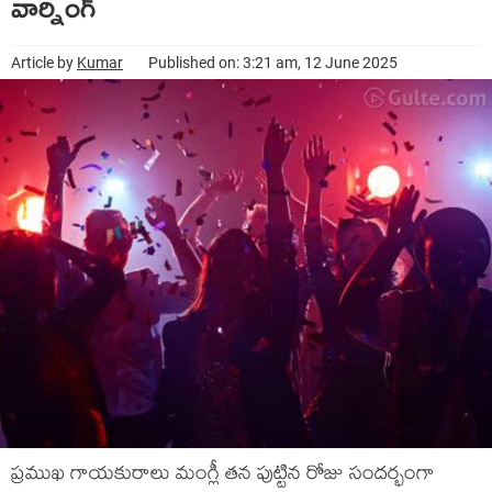
వార్నింగ్‌
Article by
Kumar
Published on: 3:21 am, 12 June 2025
ప్ర‌ముఖ గాయ‌కురాలు మంగ్లీ త‌న పుట్టిన రోజు సంద‌ర్భంగా