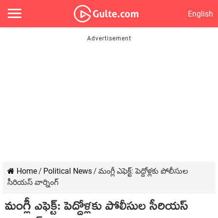
English
Home
/
Political News
/
మంగ్లీ ఎఫెక్ట్‌: పెద్దోళ్ల‌కు పోలీసుల
సీరియ‌స్ వార్నింగ్‌
మంగ్లీ ఎఫెక్ట్‌: పెద్దోళ్ల‌కు పోలీసుల సీరియ‌స్