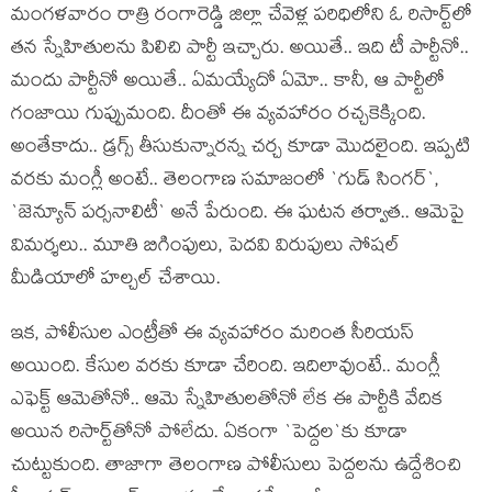
మంగ‌ళ‌వారం రాత్రి రంగారెడ్డి జిల్లా చేవెళ్ల ప‌రిధిలోని ఓ రిసార్ట్‌లో
త‌న స్నేహితుల‌ను పిలిచి పార్టీ ఇచ్చారు. అయితే.. ఇది టీ పార్టీనో..
మందు పార్టీనో అయితే.. ఏమ‌య్యేదో ఏమో.. కానీ, ఆ పార్టీలో
గంజాయి గుప్పుమంది. దీంతో ఈ వ్య‌వ‌హారం రచ్చ‌కెక్కింది.
అంతేకాదు.. డ్ర‌గ్స్ తీసుకున్నార‌న్న చ‌ర్చ కూడా మొదలైంది. ఇప్ప‌టి
వ‌ర‌కు మంగ్లీ అంటే.. తెలంగాణ స‌మాజంలో `గుడ్ సింగ‌ర్‌`,
`జెన్యూన్ ప‌ర్స‌నాలిటీ` అనే పేరుంది. ఈ ఘ‌ట‌న త‌ర్వాత‌.. ఆమెపై
విమ‌ర్శ‌లు.. మూతి బిగింపులు, పెద‌వి విరుపులు సోష‌ల్
మీడియాలో హ‌ల్చ‌ల్ చేశాయి.
ఇక‌, పోలీసుల ఎంట్రీతో ఈ వ్య‌వ‌హారం మ‌రింత సీరియ‌స్
అయింది. కేసుల వ‌ర‌కు కూడా చేరింది. ఇదిలావుంటే.. మంగ్లీ
ఎఫెక్ట్ ఆమెతోనో.. ఆమె స్నేహితుల‌తోనో లేక ఈ పార్టీకి వేదిక
అయిన రిసార్ట్‌తోనో పోలేదు. ఏకంగా `పెద్ద‌ల‌`కు కూడా
చుట్టుకుంది. తాజాగా తెలంగాణ పోలీసులు పెద్ద‌ల‌ను ఉద్దేశించి