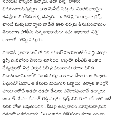
సీరియ‌స్ వార్నింగ్ ఇచ్చారు. తేడా వ‌స్తే.. లాఠీలు
విరుగుతాయ‌న్న‌ట్టుగా భారీ మెసేజే పెట్టారు. ఎంత‌టివారినైనా
ఉపేక్షించేది లేద‌ని తేల్చి చెప్పారు. ఎంతటి ప్రముఖులైనా డ్రగ్స్‌
లాంటి మత్తు పదార్థాలు వాడితే కఠిన చర్యలు తీసుకుంటామని
తెలంగాణ పోలీసు ఉన్న‌తాధికారులు తమ అధికారిక‌ ‘ఎక్స్‌’
ఖాతాలో పోస్టు పెట్టారు.
నిజానికి హైద‌రాబాద్‌లో గ‌త కేసీఆర్ హ‌యాంలోనే పెద్ద ఎత్తున
డ్ర‌గ్స్ వ్య‌వ‌హారం వెలుగు చూసింది. అప్ప‌ట్లో ఐపీఎస్ అధికారి
నేతృత్వంలో పెద్ద ఎత్తున సినీ ప్ర‌ముఖుల‌ను కూడా పిలిచి
విచారించారు. అనేక మంది టెస్టులు కూడా చేశారు. ఆ త‌ర్వాత‌..
ఏమైందో ఏమో.. ఆ కేసులు మ‌రుగున ప‌డ్డాయి. త‌ర్వాత కాంగ్రెస్
హ‌యాంలోనే అడ‌పా ద‌డ‌పా కేసులు న‌మోదవుతూనే ఉన్నాయి.
అయితే.. సీఎం రేవంత్ రెడ్డి మాత్రం డ్ర‌గ్స్ వినియోగించేవారికి అదే
చివ‌రి రోజు అవుతుంద‌ని.. దీనిపై ఉక్కుపాదం మోపుతున్నామ‌ని
గ‌తంలో ప్ర‌క‌టించారు. దీని ప్ర‌కారం పోలీసులు కూడా చ‌ర్య‌లు