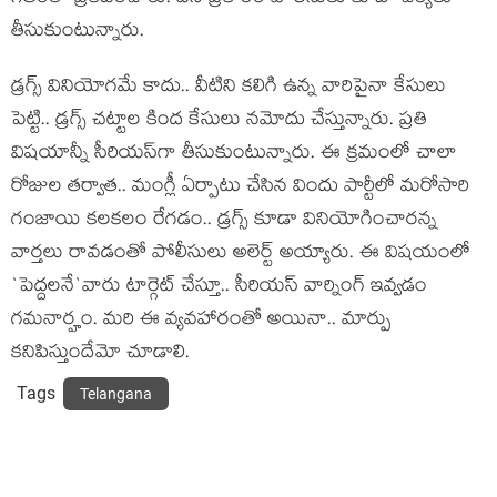
తీసుకుంటున్నారు.
డ్ర‌గ్స్ వినియోగ‌మే కాదు.. వీటిని క‌లిగి ఉన్న వారిపైనా కేసులు
పెట్టి.. డ్ర‌గ్స్ చ‌ట్టాల కింద కేసులు న‌మోదు చేస్తున్నారు. ప్ర‌తి
విష‌యాన్నీ సీరియ‌స్‌గా తీసుకుంటున్నారు. ఈ క్ర‌మంలో చాలా
రోజుల త‌ర్వాత‌.. మంగ్లీ ఏర్పాటు చేసిన విందు పార్టీలో మ‌రోసారి
గంజాయి క‌ల‌క‌లం రేగ‌డం.. డ్ర‌గ్స్ కూడా వినియోగించారన్న
వార్త‌లు రావ‌డంతో పోలీసులు అలెర్ట్ అయ్యారు. ఈ విష‌యంలో
`పెద్ద‌ల‌నే`వారు టార్గెట్ చేస్తూ.. సీరియ‌స్ వార్నింగ్ ఇవ్వ‌డం
గ‌మ‌నార్హం. మ‌రి ఈ వ్య‌వ‌హారంతో అయినా.. మార్పు
క‌నిపిస్తుందేమో చూడాలి.
Tags
Telangana