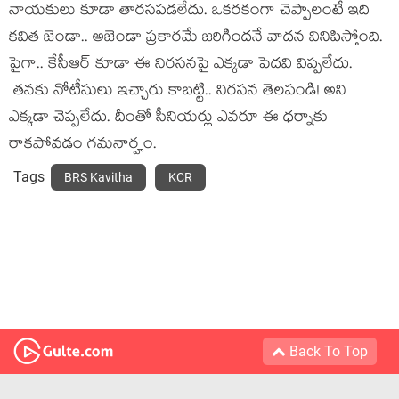
నాయ‌కులు కూడా తార‌స‌ప‌డ‌లేదు. ఒక‌ర‌కంగా చెప్పాలంటే ఇది
క‌విత జెండా.. అజెండా ప్ర‌కార‌మే జ‌రిగింద‌నే వాద‌న వినిపిస్తోంది.
పైగా.. కేసీఆర్ కూడా ఈ నిర‌స‌న‌పై ఎక్క‌డా పెద‌వి విప్ప‌లేదు.
త‌న‌కు నోటీసులు ఇచ్చారు కాబ‌ట్టి.. నిర‌స‌న తెలపండి! అని
ఎక్క‌డా చెప్ప‌లేదు. దీంతో సీనియ‌ర్లు ఎవ‌రూ ఈ ధ‌ర్నాకు
రాక‌పోవ‌డం గ‌మ‌నార్హం.
Tags
BRS Kavitha
KCR
Back To Top