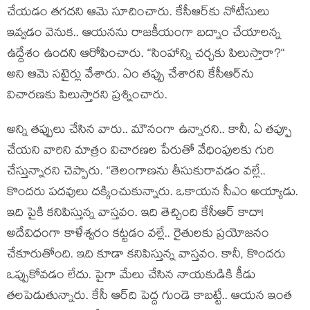
చేయ‌డం త‌గ‌ద‌ని ఆమె సూచించారు. కేసీఆర్‌కు నోటీసులు
ఇవ్వ‌డం వెనుక‌.. ఆయ‌న‌ను రాజ‌కీయంగా బ‌ద్నాం చేయాల‌న్న
ఉద్దేశం ఉంద‌ని ఆరోపించారు. “సింహాన్ని చ‌ర్చ‌కు పిలుస్తారా?“
అని ఆమె స‌టైర్లు వేశారు. ఏం త‌ప్పు చేశార‌ని కేసీఆర్‌ను
విచార‌ణ‌కు పిలుస్తార‌ని ప్ర‌శ్నించారు.
అన్ని త‌ప్పులు చేసిన వారు.. మౌనంగా ఉన్నార‌ని.. కానీ, ఏ తప్పూ
చేయ‌ని వారిని మాత్రం విచార‌ణల పేరుతో వేధింపుల‌కు గురి
చేస్తున్నార‌ని చెప్పారు. “తెలంగాణ‌ను తీసుకురావ‌డం వ‌ల్లే..
కొంద‌రు ప‌దవులు ద‌క్కించుకున్నారు. ఒకాయ‌న సీఎం అయ్యాడు.
ఇది పైకి క‌నిపిస్తున్న వాస్త‌వం. ఇది తెచ్చింది కేసీఆర్ కాదా!
అదేవిధంగా కాళేశ్వ‌రం క‌ట్ట‌డం వ‌ల్లే.. రైతుల‌కు ప్ర‌యోజనం
చేకూరుతోంది. ఇది కూడా క‌నిపిస్తున్న వాస్త‌వం. కానీ, కొంద‌రు
ఒప్పుకోవ‌డం లేదు. పైగా మేలు చేసిన నాయ‌కుడికి కీడు
త‌ల‌పెడుతున్నారు. కేసీ ఆర్‌ది పెద్ద గుండె కాబ‌ట్టే.. ఆయ‌న ఇంత