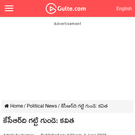
English
Home
/
Political News
/
కేసీఆర్‌ది గ‌ట్టి గుండె: క‌విత‌
కేసీఆర్‌ది గ‌ట్టి గుండె: క‌విత‌