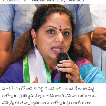
Article by
Kumar
Published on: 4:22 pm, 4 June 2025
మాజీ సీఎం కేసీఆర్ ది గ‌ట్టి గుండె అని.. అందుకే అంత పెద్ద
కాళేశ్వ‌రం ప్రాజెక్టును నిర్మించార‌ని బీఆర్ ఎస్ నాయ‌కురాలు..
ఎమ్మెల్సీ క‌విత వ్యాఖ్యానించారు. కాళేశ్వ‌రంపై రాజ‌కీయాలు