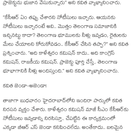
ప్రాజెక్టును భుజాన వేసుకున్నారు“ అని క‌విత వ్యాఖ్యానించారు.
“కేసీఆర్‌ ఏం తప్పు చేశారని నోటీసులు ఇచ్చారు. ఆయనకు
నోటీసులు ఇచ్చారంటే అవి.. మొత్తం తెలంగాణ స‌మాజానికి
ఇచ్చిన‌ట్టు కాదా? తెలంగాణ భూములకు నీళ్లు ఇవ్వడం, రైతుల‌కు
మేలు చేయాల‌ని కోరుకోవడం.. కేసీఆర్‌ చేసిన తప్పా?“ అని క‌విత
ప్ర‌శ్నించారు. ‘‘అది కాళేశ్వరం కమిషన్‌ కాదు.. అది కాంగ్రెస్‌
కమిషన్‌, రాజకీయ కమిషన్‌. ప్రాజెక్టు పూర్తి చేస్తే.. తెలంగాణ
భూభాగానికి నీళ్లు అందిస్తుంది.“ అని క‌విత వ్యాఖ్యానించారు.
క‌విత జెండా-అజెండా!
తాజాగా బుధ‌వారం హైద‌రాబాద్‌లోని ఇందిరా పార్కులో క‌విత
నిర‌స‌న వ్య‌క్తం చేశారు. కాళేశ్వ‌రం క‌మిష‌న్ మాజీ సీఎం కేసీఆర్‌కు
నోటీసులు ఇవ్వ‌డాన్ని నిర‌సిస్తూ.. చేప‌ట్టిన ఈ కార్య‌క్ర‌మంలో
ఎక్క‌డా బీఆర్ ఎస్ జెండా క‌నిపించ‌లేదు. అంతేకాదు.. బ‌ల‌మైన