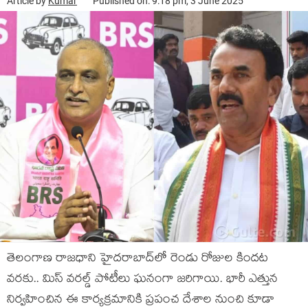
Article by
Kumar
Published on: 9:18 pm, 3 June 2025
తెలంగాణ రాజ‌ధాని హైద‌రాబాద్‌లో రెండు రోజుల కింద‌ట
వ‌ర‌కు.. మిస్ వ‌రల్డ్ పోటీలు ఘ‌నంగా జ‌రిగాయి. భారీ ఎత్తున
నిర్వ‌హించిన ఈ కార్య‌క్ర‌మానికి ప్ర‌పంచ దేశాల నుంచి కూడా