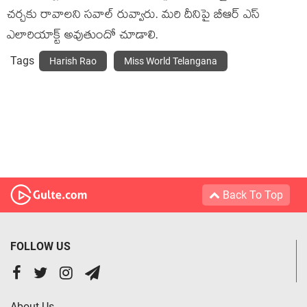
చ‌ర్చ‌కు రావాల‌ని స‌వాల్ రువ్వారు. మ‌రి దీనిపై బీఆర్ ఎస్
ఎలారియాక్ట్ అవుతుందో చూడాలి.
Tags
Harish Rao
Miss World Telangana
Back To Top
FOLLOW US
About Us