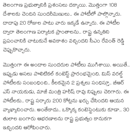
తెలంగాణ ప్ర‌భుత్వానికి ప్ర‌శంస‌లు ద‌క్కాయి. మొత్తంగా 108
దేశాల‌కు చెందిన సుంద‌రీమ‌ణులు.. ఈ పోటీలో పాల్గొన్నారు.
దాదాపు 20 రోజుల పాటు వారు ఇక్క‌డే ఉన్నారు. ఈ పోటీల
ద్వారా తెలంగాణ ప‌ర్యాట‌క ప్రాంతాల‌ను.. రాష్ట్ర ఉన్న‌తిని
ప్ర‌పంచానికి చాటుకునే అవ‌కాశం వ‌చ్చింద‌ని సీఎం రేవంత్ రెడ్డి
చెప్పుకొచ్చారు.
మొత్తంగా ఈ అందాల సుంద‌రుల పోటీలు ముగిశాయి. అయితే..
ఇప్పుడు అస‌లు పొలిటిక‌ల్ కంటెస్ట్ ప్రారంభ‌మైంది. మిస్ వ‌రల్డ్
పోటీల‌కు సంబంధించి.. కీల‌క‌మైన 2 ప్ర‌శ్న‌లు సంధిస్తూ.. బీఆర్
ఎస్ నాయకుడు, మాజీ మంత్రి హ‌రీష్ రావు నిప్పులు చెరిగారు. ఈ
పోటీల‌కు.. రాష్ట్ర స‌ర్కారు 200 కోట్ల‌ను ఖ‌ర్చు చేసింద‌ని ఆయ‌న
వ్యాఖ్యానించారు. అంతేకాదు.. ఒక్కొక్క కంటెస్టెంటుకు కూడా.. 30
తులాల బంగారు ఆభ‌ర‌ణాల‌ను రాష్ట్ర ప్ర‌భుత్వం కానుక‌గా
ఇచ్చింద‌ని ఆరోపించారు.