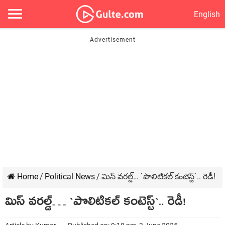
English
Home
/
Political News
/
మిస్ వ‌రల్డ్… `పొలిటిక‌ల్ కంటెస్ట్‌`.. రెడీ!
మిస్ వ‌రల్డ్… `పొలిటిక‌ల్ కంటెస్ట్‌`.. రెడీ!