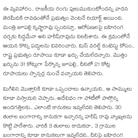
ఈ వ్య‌వ‌హారం.. రాజ‌కీయ రంగు పులుముకుంటోంద‌న్న వాద‌న
తెర‌మీదికి రావ‌డంతోనే ప్ర‌భుత్వం వెంటనే రియాక్ట్ అయింది.
మంత్రి జూప‌ల్లి కృష్ణారావు స్పందిస్తూ.. ఆరోప‌ణ‌ల‌పై బ‌హిరంగ
చ‌ర్చ‌కు సిద్ధ‌మేనా అని హ‌రీష్‌రావును నిల‌దీశారు. ఈ క్ర‌మంలోనే
ఆయ‌న కొన్ని ప‌ద్దుల‌ను వివ‌రించారు. మిస్ వ‌ర‌ల్డ్ కంటెస్టు కోసం..
రాష్ట్ర ప్ర‌భుత్వం రూపాయి కూడా ఖ‌ర్చు చేయలేద‌న్నారు. మొత్తం
ఖ‌ర్చును 31 కోట్లుగా పేర్కొన్న జూప‌ల్లి.. దీనిలో 21 కోట్ల
రూపాయ‌లు స్పాన్స‌ర్ల నుంచే వ‌చ్చాయ‌ని తెలిపారు.
మిగిలిన మొత్తానికి కూడా ఒప్పందాలు ఉన్నాయ‌ని.. ఆ సొమ్ములు
కూడా వ‌స్తాయ‌ని చెప్పారు. అదేవిధం గా పోటీలో పాల్గొన్న
అంద‌గ‌త్తెల‌కు.. ఎలాంటి కానుక‌లు ఇవ్వ‌లేద‌ని తెలిపారు. 30
తులాల బంగారాన్ని కానుక‌గా ఇచ్చార‌న్న హ‌రీష్ రావు వ్యాఖ్య‌ల‌ను
కొట్టి పారేశారు. వారికి 3 తులాలు కాదుక‌దా.. 3 గ్రాముల
బంగారాన్ని కూడా కానుక‌లుగా ఇవ్వ‌లేద‌ని.. దీనిపై బ‌హిరంగ