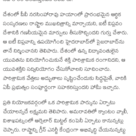
సహకారం అందిస్తుందని తెలిపారు.
దేశంలో పీవీ నరసింహారావు హయాంలో ప్రారంభమైన ఆర్థిక
సంస్కరణలు రాష్ట్రాల ముఖచిత్రాన్ని మార్చాయని, ఐటీ విప్లవం
దేశానికి గణనీయమైన మార్పులు తీసుకొచ్చిందని గుర్తు చేశారు.
ఆ ఐటీ విప్లవాన్ని ఉపయోగించి హైదరాబాద్‌లో సైబరాబాద్‌ను
తానే నిర్మించానని తెలిపారు. దేశంలో ఉన్న విద్యావంతులైన
యువతను వినియోగించుకునే శక్తి పారిశ్రామిక రంగానిదని, ఆ
యువశక్తిని సద్వినియోగం చేసుకోవాలని సూచించారు.
పారిశ్రామిక వేత్తలు అద్భుతాలు సృష్టించేందుకు సిద్ధమైతే, వారికి
ఏపీ ప్రభుత్వం సంపూర్ణంగా సహకరిస్తుందని హామీ ఇచ్చారు.
ప్రతి నియోజకవర్గంలో ఒక పారిశ్రామిక పార్కును ఏర్పాటు
చేయాలన్నదే లక్ష్యమని తెలిపారు. అమరావతిలో క్వాంటం వ్యాలీ,
విశాఖపట్నంలో ఆర్సెలార్ మిట్టల్ కంపెనీ ఏర్పాటు కానున్నట్లు
చెప్పారు. రాష్ట్రాన్ని గ్రీన్ ఎనర్జీ కేంద్రంగా అభివృద్ధి చేయనున్నట్టు