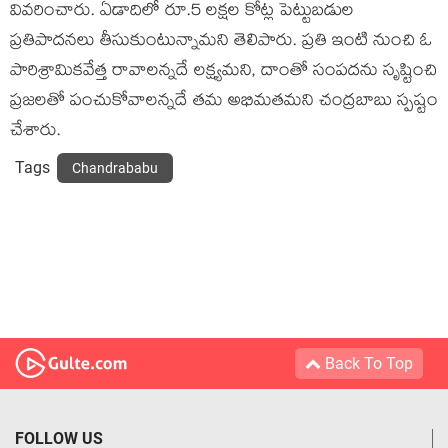
వివరించారు. ఏడాదిలో రూ.5 లక్షల కోట్ల పెట్టుబడుల
ప్రతిపాదనలు తీసుకుంటున్నామని తెలిపారు. ప్రతి ఇంటి నుంచి ఓ
పారిశ్రామికవేత్త రావాలన్నదే లక్ష్యమని, దాంతో సంపదను సృష్టించి
ప్రజలతో పంచుకోవాలన్నదే తమ అభిమతమని చంద్రబాబు స్పష్టం
చేశారు.
Tags
Chandrababu
Back To Top
FOLLOW US