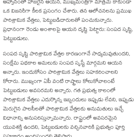
ఆహ్వానంతో హాజరైన ఆయన, ముఖ్యమంత్రిగా మాత్రమే కాకుండా
ఒక విజనరీగా కీలక ప్రసంగం చేశారు. తన ఆలోచనలను ప్రముఖ
పారిశ్రామిక వేత్తలు, పెట్టుబడిదారులతో పంచుకున్నారు.
ప్రధానంగా రెండు అంశాలపై ఆయన దృష్టి పెట్టారు: సంపద సృష్టి,
పెట్టుబడులు.
సంపద సృష్టి పారిశ్రామిక వేత్తల కారణంగానే సాధ్యమవుతుందని,
సంక్షేమ పథకాల అమలుకు సంపద సృష్టే మార్గమని ఆయన
అన్నారు. ఇందుకోసం పారిశ్రామిక వేత్తలు సహకరించాలని
కోరారు. ముఖ్యంగా ఏపీ వంటి రాష్ట్రాలు కోలుకోవాలంటే
పెట్టుబడులు అవసరమని అన్నారు. గత ప్రభుత్వ కాలంలో
పారిశ్రామిక వేత్తలు ఎదుర్కొన్న ఇబ్బందులు ఇప్పుడు లేవని, ఇప్పుడు
మెరుగైన పాలసీలతో పారిశ్రామిక వేత్తలకు అనుమతులు ఇచ్చే
విధానాన్ని అనుసరిస్తున్నామన్నారు. రాష్ట్రంలో అవసరమైన
యువశక్తి ఉందని, పెట్టుబడులకు వచ్చినవారికి ప్రభుత్వం పూర్తి