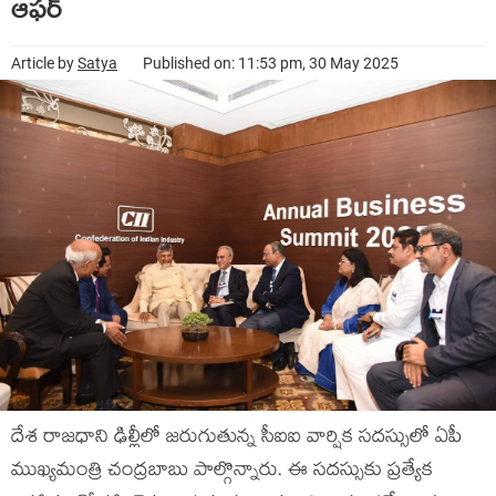
ఆఫర్
Article by
Satya
Published on: 11:53 pm, 30 May 2025
దేశ రాజధాని ఢిల్లీలో జరుగుతున్న సీఐఐ వార్షిక సదస్సులో ఏపీ
ముఖ్యమంత్రి చంద్రబాబు పాల్గొన్నారు. ఈ సదస్సుకు ప్రత్యేక