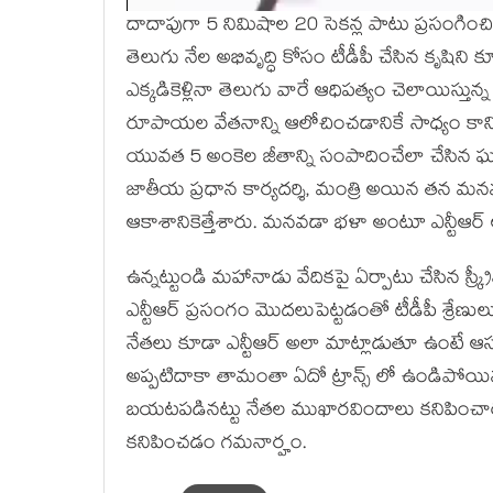
దాదాపుగా 5 నిమిషాల 20 సెకన్ల పాటు ప్రసంగించిన
తెలుగు నేల అభివృద్ధి కోసం టీడీపీ చేసిన కృషిని కూ
ఎక్కడికెళ్లినా తెలుగు వారే ఆధిపత్యం చెలాయిస్తున
రూపాయల వేతనాన్ని ఆలోచించడానికే సాధ్యం కాని
యువత 5 అంకెల జీతాన్ని సంపాదించేలా చేసిన ఘ
జాతీయ ప్రధాన కార్యదర్శి, మంత్రి అయిన తన మనవడ
ఆకాశానికెత్తేశారు. మనవడా భళా అంటూ ఎన్టీఆర్ ఆస
ఉన్నట్టుండి మహానాడు వేదికపై ఏర్పాటు చేసిన స్క్రీన
ఎన్టీఆర్ ప్రసంగం మొదలుపెట్టడంతో టీడీపీ శ్రేణు
నేతలు కూడా ఎన్టీఆర్ అలా మాట్లాడుతూ ఉంటే ఆసక్
అప్పటిదాకా తామంతా ఏదో ట్రాన్స్ లో ఉండిపోయినట్
బయటపడినట్టు నేతల ముఖారవిందాలు కనిపించార
కనిపించడం గమనార్హం.