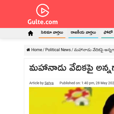
సినిమా వార్తలు
రాజకీయ వార్తలు
ఫోటో గ
Home
/
Political News
/
మహానాడు వేదికపై అన్నగారి 
మహానాడు వేదికపై అన్నగార
Article by
Satya
Published on: 1:40 pm, 28 May 20