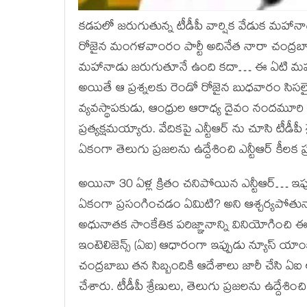
కడపలో జరుగుతున్న టీడీపీ వార్షిక వేడుక మహా
రోజైన మంగళవాంరం పార్టీ అదినేత నారా చంద్రబ
మహానాడు జరుగుతూనే ఉంది కదా… ఈ ఏటి మహానా
అయితే ఆ ప్రశ్నలకు రెండో రోజైన బుధవారం సిసలైన
వ్యవస్థాపకుడు, ఆంధ్రుల ఆరాధ్య దైవం నందమూ
ప్రత్యక్షమయ్యారు. వేదికపై ఎన్టీఆర్ ను చూసి టీడీప
ఏకంగా తెలుగు ప్రజలను ఉద్దేశించి ఎన్టీఆర్ కీలక
అయినా 30 ఏళ్ల క్రితం చనిపోయిన ఎన్టీఆర్… ఇప్
ఏకంగా ప్రసంగించడం ఏమిటి? అని ఆశ్చర్యపోతున్
అధునాతక సాంకేతిక పరిజ్ఞానాన్ని వినియోగించి ఈ 
ఇంటెలిజెన్స్ (ఏఐ) ఆధారంగా ఇప్పుడు న్యూస్ యాంకర
చంద్రబాబు తన సిబ్బందికి ఆదేశాలు జారీ చేసి ఏఐ 
చేశారు. టీడీపీ శ్రేణులు, తెలుగు ప్రజలను ఉద్దేశి