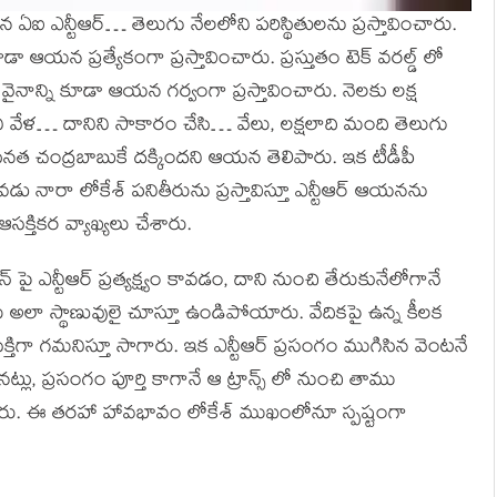
 ఏఐ ఎన్టీఆర్… తెలుగు నేలలోని పరిస్థితులను ప్రస్తావించారు.
డా ఆయన ప్రత్యేకంగా ప్రస్తావించారు. ప్రస్తుతం టెక్ వరల్డ్ లో
్న వైనాన్ని కూడా ఆయన గర్వంగా ప్రస్తావించారు. నెలకు లక్ష
 వేళ… దానిని సాకారం చేసి… వేలు, లక్షలాది మంది తెలుగు
నత చంద్రబాబుకే దక్కిందని ఆయన తెలిపారు. ఇక టీడీపీ
ు నారా లోకేశ్ పనితీరును ప్రస్తావిస్తూ ఎన్టీఆర్ ఆయనను
క్తికర వ్యాఖ్యలు చేశారు.
్ పై ఎన్టీఆర్ ప్రత్యక్ష్యం కావడం, దాని నుంచి తేరుకునేలోగానే
లు అలా స్థాణువులై చూస్తూ ఉండిపోయారు. వేదికపై ఉన్న కీలక
తిగా గమనిస్తూ సాగారు. ఇక ఎన్టీఆర్ ప్రసంగం ముగిసిన వెంటనే
లు, ప్రసంగం పూర్తి కాగానే ఆ ట్రాన్స్ లో నుంచి తాము
ు. ఈ తరహా హావభావం లోకేశ్ ముఖంలోనూ స్పష్టంగా