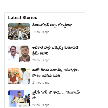
Latest Stories
డీలిమిటేషన్ బిల్లు లేన‌ట్టేనా?
19 hours ago
అధికార పార్టీ ఎమ్మెల్యే కుమారుడి
ప్రేమ్ కహాని
20 hours ago
మరో రెండు ఎయిమ్స్ ఆసుపత్రుల
కోసం జనసేన వినతి
21 hours ago
వైసీపీ ‘జెన్ జీ’ కాదు… ‘గంజాయ్
జీ’
22 hours ago