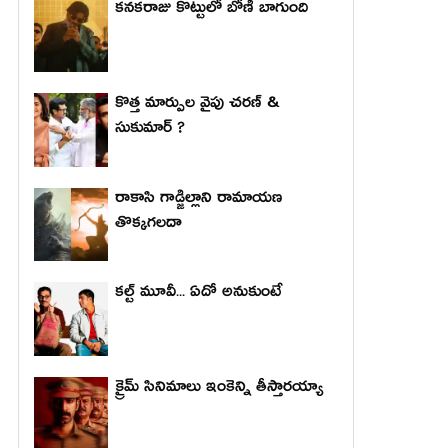
కనకరాజు కొట్టులో బోణీ బాగుంది
కొత్త మార్పుల వైపు చరణ్ &
సుకుమార్ ?
రాకాసి గాడ్జిల్లాని రామాయణ
తొక్కగలదా
కల్ట్ మూవీ... ఏదో అనుకుంటే
క్రైమ్ సినిమాలు ఇంకెన్ని తీస్తారయ్యా