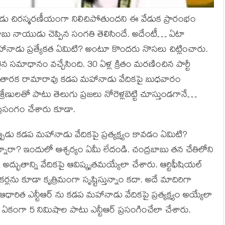
నాడు చిరస్మరణీయంగా నిలిచిపోతుందని ఈ వేడుక ప్రారంభం
ాబు నాయుడు చెప్పిన సంగతి తెలిసిందే. అదేంటీ… ఏటా
డు ప్రత్యేకత ఏమిటి? అంటూ కొందరు నొసలు చిట్లించారు.
 సమాధానం వచ్చేసింది. 30 ఏళ్ల క్రితం మరణించిన పార్టీ
రి తారక రామారావు కడప మహానాడు వేదికపై బుధవారం
ీ శ్రేణులతో పాటు తెలుగు ప్రజలు నోరెళ్లబెట్టి చూస్తుండగానే…
 ప్రసంగం చేశారు కూడా.
పుడు కడప మహానాడు వేదికపై ప్రత్యక్ష్యం కావడం ఏమిటి?
నారా? ఇందులో ఆశ్చర్యం ఏమీ లేదండి. చంద్రబాబు తన చేతిలోని
అద్భుతాన్ని వేదికపై ఆవిష్కృతమయ్యేలా చేశారు. ఆర్టిఫీషియల్
్లను కూడా కృత్రిమంగా సృష్టిస్తున్నాం కదా. అదే మాదిరిగా
ఆధారిత ఎన్టీఆర్ ను కడప మహానాడు వేదికపై ప్రత్యక్ష్యం అయ్యేలా
ంచి ఏకంగా 5 నిమిషాల పాటు ఎన్టీఆర్ ప్రసంగించేలా చేశారు.