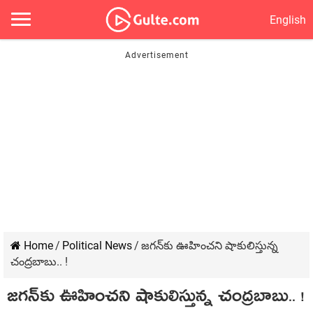
English
Home
/
Political News
/
జ‌గ‌న్‌కు ఊహించ‌ని షాకులిస్తున్న
చంద్ర‌బాబు.. !
జ‌గ‌న్‌కు ఊహించ‌ని షాకులిస్తున్న చంద్ర‌బాబు.. !