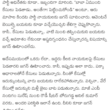
పార్టీ అధినేత‌కు కూడా.. ఇబ్బందిగా మారింది. “బాబా ఏముంది
కేసులు పెడ‌తాడు.. అంతేగా! పెట్టించుకోండి” అంటూ.. ఆరు
మాసాల కింద‌ట పార్టీ నాయ‌కుల‌కు జ‌గ‌న్ సూచించారు. ఆవెంట‌నే
బెయిల్పై బ‌య‌ట‌కు కూడా వ‌చ్చేయొచ్చ‌ని తేలిగ్గా చెప్పుకొచ్చారు.
కానీ.. కేసులు పెడుతున్నా.. వాటి నుంచి త‌ప్పించుకుని బ‌య‌ట‌కు
వ‌చ్చే అవ‌కాశం లేకుండా అష్టదిగ్బంధ‌నం చేస్తున్నార‌న్న విష‌యాన్ని
జ‌గ‌న్ ఊహించ‌లేదు.
అదేస‌మ‌యంలో ఒక‌రు లేదా.. ఇద్ద‌రు కీల‌క నాయ‌కుల‌పై కేసులు
పెడ‌తార‌ని జ‌గ‌న్ ఊహించారు. కానీ, ఇప్పుడు అలా కాదు.. ప‌క్కా
ఆధారాల‌తోనే కేసులు పెడుతున్నారు. దీంతో కేసుల్లో
ఇరుక్కుంటున్న వారు బ‌య‌ట‌కు రాలేక‌పోతున్నారు. వ‌చ్చినా.. వేరే
కేసుల్లో ఇరుక్కుని మ‌ళ్లీ జైలు బాట ప‌డుతున్నారు. మాజీ ఎంపీ
నందిగం సురేష్ నుంచి రౌడీ షీట‌ర్ బోరుగ‌డ్డ అనిల్ కుమార్
వ‌ర‌కు.. అంద‌రి ప‌రిస్థితి ఇలానే ఉంది. దీనిని కూడా జ‌గ‌న్