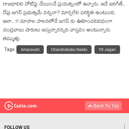
రాజ‌ధానిని నోటిఫై చేయించే ప్ర‌య‌త్నంలో ఉన్నారు. ఇదే జ‌రిగితే..
రేపు జ‌గ‌న్ ప్ర‌భుత్వ‌మే వ‌చ్చినా? మార్చలేని ప‌రిస్థితి ఉంటుంది.
ఇలా.. 11 మాసాల పాల‌న‌లోనే జ‌గ‌న్ కు ఊహించ‌నివిధంగా
చంద్ర‌బాబు షాకులు ఇస్తున్నార‌న్న‌ది వాస్త‌వం అంటున్నారు
త‌మ్ముళ్లు.
Tags
Amaravati
Chandrababu Naidu
YS Jagan
Back To Top
FOLLOW US