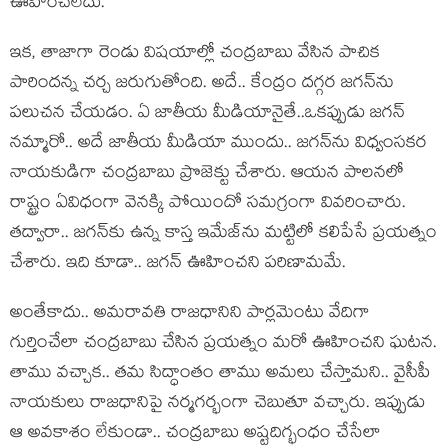
ఊహించ‌లేదు.
ఇక‌, తాజాగా రెండు విష‌యాల్లో చంద్ర‌బాబు వేసిన పాచిక
పారింద‌న్న చ‌ర్చ జ‌రుగుతోంది. అదే.. కేంద్రం ద‌గ్గ‌ర జ‌గ‌న్‌ను
ప‌లుచన‌ చేయ‌డం. ఏ జాతీయ మీడియానైతే..ఒక‌ప్పుడు జ‌గ‌న్
న‌మ్మారో.. అదే జాతీయ మీడియా ముందు.. జ‌గ‌న్‌ను విధ్వంసక‌ర
నాయ‌కుడిగా చంద్ర‌బాబు ప్రొజెక్టు చేశారు. ఆయ‌న పాల‌న‌లో
రాష్ట్రం ఏవిధంగా వెన‌క్కి పోయిందో సమ‌గ్రంగా వివ‌రించారు.
త‌ద్వారా.. జ‌గ‌న్‌కు ఉన్న కాస్త ఇమేజ్‌ను మ‌ట్టిలో క‌లిపేసే ప్ర‌య‌త్నం
చేశారు. ఇది కూడా.. జ‌గ‌న్ ఊహించ‌ని ప‌రిణామ‌మే.
అంతేకాదు.. అమ‌రావ‌తి రాజ‌ధానిని పార్ల‌మెంటు వేదిగా
గుర్తించేలా చంద్ర‌బాబు చేసిన ప్ర‌య‌త్నం మ‌రో ఊహించ‌ని ఘ‌ట‌న‌.
తాము వ‌చ్చాక‌.. త‌మ సిద్ధాంతం తాము అమ‌లు చేస్తామ‌ని.. వైసీపీ
నాయ‌కులు రాజ‌ధానిపై న‌ర్మ‌గ‌ర్భంగా చెబుతూ వ‌చ్చారు. ఇప్పుడు
ఆ అవ‌కాశం లేకుండా.. చంద్ర‌బాబు అష్ట‌దిగ్భంధం చేసేలా