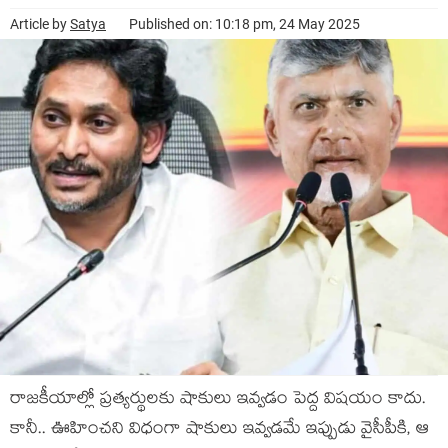
Article by
Satya
Published on: 10:18 pm, 24 May 2025
రాజ‌కీయాల్లో ప్ర‌త్య‌ర్థుల‌కు షాకులు ఇవ్వ‌డం పెద్ద విష‌యం కాదు.
కానీ.. ఊహించ‌ని విధంగా షాకులు ఇవ్వ‌డమే ఇప్పుడు వైసీపీకి, ఆ