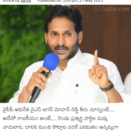
Article by
Satya
Published on: 5:06 pm, 21 May 2025
వైసీపీ అధినేత వైఎస్ జగన్ మోహన్ రెడ్డి తీరు చూస్తుంటే…
అదేదో రాజకీయం అంటే… రెండు ప్రత్యర్థి పార్టీల మధ్య
వాదులాట, దానిని మించి కొట్లాట వరకే పరిమితం అన్నట్లుగా