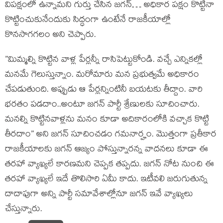
విపక్షంలో ఉన్నామని గుర్తు చేసిన జగన్… అధికార పక్షం కొట్టినా
కొట్టించుకునేందుకు సిద్ధంగా ఉంటేనే రాజకీయాల్లో
కొనసాగగలం అని చెప్పారు.
”మిమ్మల్ని కొట్టిన వాళ్ల పేర్లన్నీ రాసిపెట్టుకోండి. వచ్చే ఎన్నికల్లో
మనమే గెలుస్తున్నాం. మరోమారు మన ప్రభుత్వమే అధికారం
చేపడుతుంది. అప్పుడు ఆ పేర్లన్నింటినీ బయటకు తీద్దాం. వారి
భరతం పడదాం..అంటూ జగన్ పార్టీ శ్రేణులకు సూచించారు.
మనల్ని కొట్టినవాళ్లను మనం కూడా అదికారంలోకి వచ్చాక కొట్టి
తీరదాం” అని జగన్ సూచించడం గమనార్హం. మొత్తంగా ప్రతీకార
రాజకీయాలకు జగన్ ఆజ్యం పోస్తున్నారన్న వాదనలు కూడా ఈ
తరహా వ్యాఖ్యలే కారణమని చెప్పక తప్పదు. జగన్ నోట నుంచి ఈ
తరహా వ్యాఖ్యలే ఇదే తొలిసారి ఏమీ కాదు. ఇటీవలి జరుగుతున్న
దాదాపుగా అన్ని పార్టీ సమావేశాల్లోనూ జగన్ ఇవే వ్యాఖ్యలు
చేస్తున్నారు.