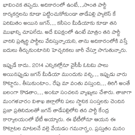
భావించక తప్పదు. అదికారంలో ఉంటే…సొంత పార్టీ
కార్యకర్తలను కూడా పట్టించుకోకుండా తాడేపల్లి ప్యాలెస్ కే
పరిమితం అయిన జగన్… కనీసం మీడియాకు కూడా తన
ముఖాన్ని చూపలేదు. అదే విపక్షంలో ఉంటే మాత్రం తన పార్టీ
వారిని ప్రత్యర్థి పార్టీలు వేదిస్తున్నాయని, తాను అదికారంలోకి వస్తే
బదులు తీర్చుకుంటానని హెచ్చరికలు జారీ చేస్తూ సాగుతున్నారు.
ఇప్పుడే కాదు.. 2014 ఎన్నికల్లోనూ వైసీపీ ఓటమి పాలు
అయినప్పుడు జగన్ మీడియా ముందుకు వచ్చి… ఇప్పుడు వారు
కొట్టారు.. తీసుకుంటాం.. రేపు మా వంతు వస్తుంది… తిరిగి అంతే
బలంగా కొడతాం… అంటూ సంచలన వ్యాఖ్యలు చేశారు. తాజాగా
మంగళవారం విశాఖ జిల్లాలోని పలు స్థానిక సంస్తలకు చెందిన
ప్రజా ప్రతినిదులతో జగన్ తాడేపల్లిలోని తన పార్టీ కేంద్ర
కార్యాలయంలో భేటీ అయ్యారు. ఈ భేటీలోనూ ఆయన ఈ
కొట్లాటల మాటలనే వల్లె వేయడం గమనార్హం. ప్రస్తుతం మనం