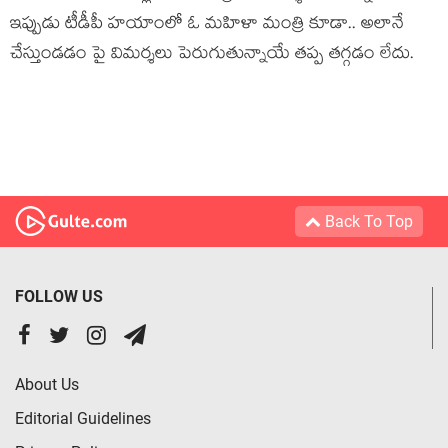
ఇప్పుడు టీడీపీ హ‌యాంలో ఓ మ‌హిళా మంత్రి కూడా.. అలానే
చేస్తుండ‌డం పై విమ‌ర్శ‌లు పెరుగుతున్నాయే త‌ప్ప త‌గ్గ‌డం లేదు.
Back To Top
FOLLOW US
About Us
Editorial Guidelines