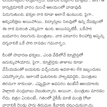
చంద‌నోత్స‌వం నిర్వ‌హిస్తారు. ఏడాదికి ఒక్క‌సారి మాత్ర‌మే .. జ‌రిగే ఆ
కార్య‌క్ర‌మానికి వారం నుంచే ఆల‌యంలో హ‌డావుడి
పెరుగుతుంది. భ‌క్తుల రాక కూడా అలానే ఉంటుంది. పైగా..
అన్నిప‌రీక్ష‌లు అయిపోయి.. విద్యార్తులు సెల‌వులో ఉన్న నేప‌థ్యంలో
ఈ రాక మరింత ఎక్కువ‌గా ఉంది. అయిన‌ప్ప‌టికీ.. ఒకేసారి
బుధ‌వారం న‌లుగురు మంత్రులు.. వారి ప‌రివారం సింహాద్రి అప్ప‌న్న
ద‌ర్శనానికి ఒకే సారి రావ‌డం గ‌మ‌నార్హం.
దీంతో సాధార‌ణ భ‌క్తులు.. ఎండ వేడిలోనే క్యూలైన్ల‌లో
ఇరుక్కుపోయారు. పైగా.. క్యూలైన్ల‌కు తాళాలు కూడా
వేసేయ‌డంతో బ‌య‌ట‌కు వ‌చ్చేందుకు అవ‌కాశం లేక ఇబ్బందులు
ఎదుర్కొన్నారు. ఇలాంటి ఘ‌ట‌న‌ల‌కు పాల్ప‌డ‌వ‌ద్ద‌ని.. మంత్రులు
త‌ర‌చుగా కాకుండా.. ఎప్పుడైనా అవ‌స‌రం ఉంటేనే ఆల‌యాల‌కు
వెళ్లాల‌ని చంద్ర‌బాబు చెబుతున్నారు. అయినా.. మంత్రులు మార‌డం
లేదు. చిత్రం ఏంటంటే.. గ‌తంలో వైసీపీ మాజీ మంత్రి రోజా
వారానికి రెండు సార్లు తిరుమ‌ల శ్రీవారిని ద‌ర్శించుకున్నారు.