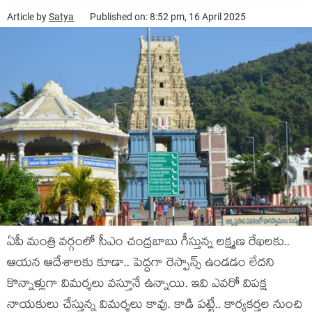
Article by
Satya
Published on: 8:52 pm, 16 April 2025
ఏపీ మంత్రి వ‌ర్గంలో సీఎం చంద్ర‌బాబు గీస్తున్న ల‌క్ష్మ‌ణ రేఖ‌ల‌కు..
ఆయ‌న ఆదేశాల‌కు కూడా.. పెద్ద‌గా రెస్పాన్స్ ఉండ‌డం లేద‌ని
కొన్నాళ్లుగా విమ‌ర్శ‌లు వ‌స్తూనే ఉన్నాయి. ఇవి ఎవ‌రో విప‌క్ష
నాయ‌కులు చేస్తున్న విమ‌ర్శ‌లు కావు. కాడి ప‌ట్టే.. కార్య‌క‌ర్త‌ల నుంచి