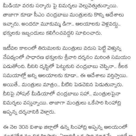
మీడియా వ‌ర‌కు స‌ర్కారు పై విమ‌ర్శ‌లు వెల్లువెత్తుతున్నాయి.
తాజాగా కూడా సీఎం చంద్ర‌బాబు మంత్రుల‌కు కొన్ని ఆదేశాలు
ఇచ్చారు. అంద‌రూ మూకుమ్మ డిగా.. ఆల‌యాల‌కు వెళ్ల‌వ‌ద్దు..
భ‌క్తుల‌కు ఇబ్బందులు క‌లిగించ‌వ‌ద్ద‌ని సూచించారు.
ఇటీవ‌ల కాలంలో తిరుమ‌ల‌కు మంత్రులు వ‌రుస పెట్టి వెళ్తున్న
నేప‌థ్యంలో సాధార‌ణ భ‌క్తుల‌కు శ్రీవారి ద‌ర్శ‌నం మ‌రింత స‌మ‌యం
ప‌డుతోంది. దీనిని దృష్టిలో పెట్టుకుని చంద్ర‌బాబు చెప్పినా.. కీల‌క
స‌మ‌యాల్లో అన్ని ఆల‌యాల‌కు కూడా.. ఈ ఆదేశాలు వ‌ర్తిస్తాయి.
అయితే.. మంత్రులు మాత్రం.. వీటిని పెడ‌చెవిన పెడుతున్నారు.
దీనిపై సోష‌ల్ మీడియాలో చంద్ర‌బాబు స‌హా.. మంత్రుల‌పైనా
విమ‌ర్శ‌లు వ‌స్తున్నాయి. తాజాగా మంత్రులు ఒకేసారి సింహాద్రి
అప్ప‌న్న ద‌ర్శ‌నానికి వెళ్లారు.
ఈ నెల 30న విశాఖ‌ జిల్లాలో ఉన్న సింహాద్రి అప్ప‌న్న ఆల‌యంలో