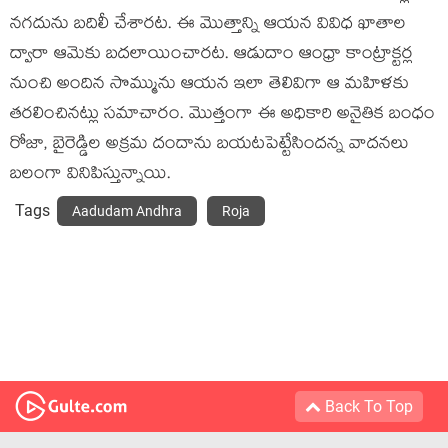
నగదును బదిలీ చేశారట. ఈ మొత్తాన్ని ఆయన వివిధ ఖాతాల
ద్వారా ఆమెకు బదలాయించారట. ఆడుదాం ఆంధ్రా కాంట్రాక్టర్ల
నుంచి అందిన సొమ్మును ఆయన ఇలా తెలివిగా ఆ మహిళకు
తరలించినట్లు సమాచారం. మొత్తంగా ఈ అధికారి అనైతిక బంధం
రోజా, బైరెడ్డిల అక్రమ దందాను బయటపెట్టేసిందన్న వాదనలు
బలంగా వినిపిస్తున్నాయి.
Tags
Aadudam Andhra
Roja
Back To Top