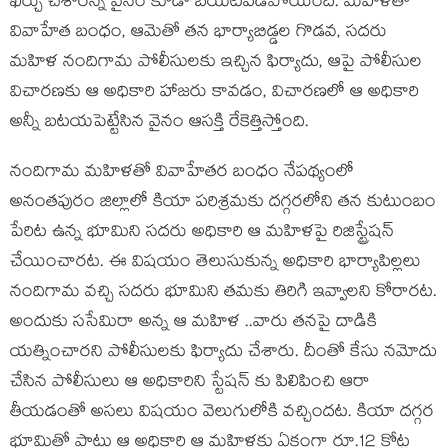
ఖర్చు చేశారన్న వైనం కూడా బయటపడిపోయింది. మహిళతో
వివాహేత బంధం, ఆమెతో తన భార్యాబిడ్డల గొడవ, సదరు
మహిళ నందిగామ పోలీసులకు ఇచ్చిన ఫిర్యాదు, ఆపై పోలీసుల
విచారణకు ఆ అధికారి హాజరు కావడం, విచారణలో ఆ అధికారి
అన్నీ బటయపెట్టేసిన వైనం ఆసక్తి రేకెత్తిస్తోంది.
నందిగామ మహిళతో వివాహేతర బంధం నేపథ్యంలో
అనంతపురం జిల్లాలో కియా పరిశ్రమకు దగ్గరలోని తన కుటుంబం
పేరిట ఉన్న భూమిని సదరు అధికారి ఆ మహిళపై రిజిస్ట్రేషన్
చేయించారట. ఈ విషయం తెలుసుకున్న అధికారి భార్యాపిల్లలు
నందిగామ వచ్చి సదరు భూమిని తమకు తిరిగి ఇవ్వాలని కోరారట.
అందుకు ససేమిరా అన్న ఆ మహిళ ..వారు తనపై దాడికి
యత్నించారని పోలీసులకు ఫిర్యాదు చేశారు. దీంతో కేసు నమోదు
చేసిన పోలీసులు ఆ అధికారిని స్టేషన్ కు పిలిపించి ఆరా
తీయడంతో అసలు విషయం వెలుగులోకి వచ్చిందట. కియా దగ్గర
భూమితో పాటు ఆ అధికారి ఆ మహిళకు ఏకంగా రూ.12 కోట్ల