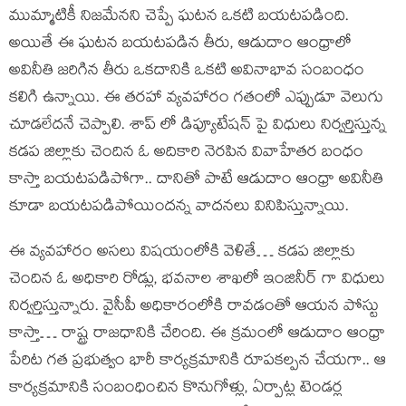
ముమ్మాటికీ నిజమేనని చెప్పే ఘటన ఒకటి బయటపడింది.
అయితే ఈ ఘటన బయటపడిన తీరు, ఆడుదాం ఆంధ్రాలో
అవినీతి జరిగిన తీరు ఒకదానికి ఒకటి అవినాభావ సంబంధం
కలిగి ఉన్నాయి. ఈ తరహా వ్యవహారం గతంలో ఎప్పుడూ వెలుగు
చూడలేదనే చెప్పాలి. శాప్ లో డిప్యూటేషన్ పై విధులు నిర్వర్తిస్తున్న
కడప జిల్లాకు చెందిన ఓ అదికారి నెరపిన వివాహేతర బంధం
కాస్తా బయటపడిపోగా.. దానితో పాటే ఆడుదాం ఆంధ్రా అవినీతి
కూడా బయటపడిపోయిందన్న వాదనలు వినిపిస్తున్నాయి.
ఈ వ్యవహారం అసలు విషయంలోకి వెళితే… కడప జిల్లాకు
చెందిన ఓ అధికారి రోడ్లు, భవనాల శాఖలో ఇంజినీర్ గా విధులు
నిర్వర్తిస్తున్నారు. వైసీపీ అధికారంలోకి రావడంతో ఆయన పోస్టు
కాస్తా… రాష్ట్ర రాజధానికి చేరింది. ఈ క్రమంలో ఆడుదాం ఆంధ్రా
పేరిట గత ప్రభుత్వం భారీ కార్యక్రమానికి రూపకల్పన చేయగా.. ఆ
కార్యక్రమానికి సంబంధించిన కొనుగోళ్లు, ఏర్పాట్ల టెండర్ల