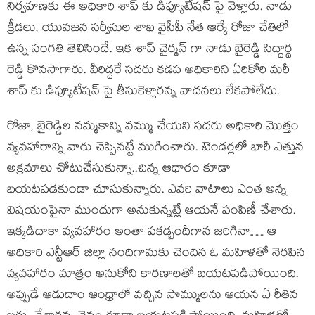
నిర్వహణకు ఈ అధికారి శాప్ కు డిప్యూటేషన్ పై వెళ్లారు. నాడు
క్రీడలు, యువజన సర్వీసుల శాఖ వైసీపీ నేత ఆర్కే రోజా చేతిలో
ఉన్న సంగతి తెలిసిందే. ఇక శాప్ చైర్మన్ గా నాడు బైరెడ్డి సిద్ధార్థ
రెడ్డి కొనసాగారు. వీరిద్దరే సదరు కడప అధికారిని ఏరికోరి మరీ
శాప్ కు డిప్యూటేషన్ పై తీసుకెళ్లారన్న వాదనలు లేకపోలేదు.
రోజా, బైరెడ్డిల నమ్మకాన్ని వమ్ము చేయని సదరు అధికారి మొత్తం
వ్యవహారాన్ని వారు చెప్పినట్టే ముగించారు. టెండర్లలో భారీ ఎత్తున
అక్రమాలు చోటుచేసుకున్నా..చిన్న ఆధారం కూడా
బయటపడకుండా చూసుకున్నారు. ఎవరి వాటాలు ఎంత అన్న
విషయంపైనా ముందుగా అనుకున్నట్లే ఆయనే పంపిణీ చేశారు.
ఇక్కడిదాకా వ్యవహారం అంతా పకడ్బందీగాన జరిగినా… ఆ
అధికారి ఎన్టీఆర్ జిల్లా నందిగామకు చెందిన ఓ మహిళతో నెరపిన
వ్యవహారం మాత్రం అనుకోని కారణాలతో బయటపడిపోయింది.
అప్పుడే ఆడుదాం ఆంధ్రాలో వచ్చిన సొమ్ములను ఆయన ఏ రీతిన