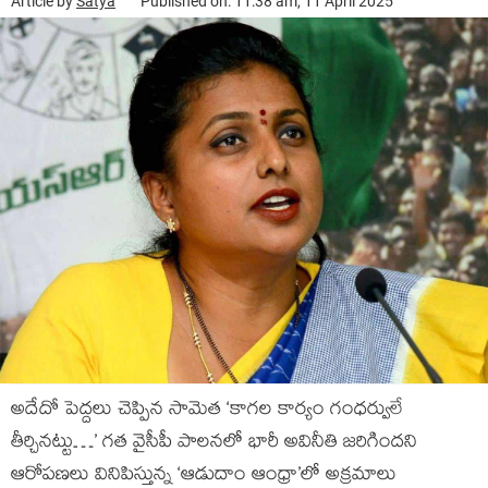
Article by
Satya
Published on: 11:38 am, 11 April 2025
అదేదో పెద్దలు చెప్పిన సామెత ‘కాగల కార్యం గంధర్వులే
తీర్చినట్టు…’ గత వైసీపీ పాలనలో భారీ అవినీతి జరిగిందని
ఆరోపణలు వినిపిస్తున్న ‘ఆడుదాం ఆంధ్రా’లో అక్రమాలు