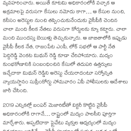
వ్యవహరించారు. అయితే కూటమి అధికారంలోకి వచ్చాక ఆ
అక్రమాలపై వరుసగా కేసులు నమోదు కాగా… ఆ కేసుల నుంచి,
కనీసం అరెస్టుల నుంచి తప్పించుకునేందుకు వైసీపీకి చెందిన
చాలా మంది కీలక నేతలు వరుసగా కోర్టులకు క్యూ కట్టారు. చాలా
మంది ముందస్తు బెయిళ్లు తెచ్చుకున్నారు. ఆ జాబితాలోకి ఇప్పుడు
వైసీపీ కీలక నేత, రాజంపేట ఎంపీ, లోక్ సభలో ఆ పార్టీ నేత
పెద్దిరెడ్డి వెంకట మిథున్ రెడ్డి కూడా చేరిపోయారు. మద్యం
కుంభకోణానికి సంబంధించిన కేసులో తదుపరి ఉత్తర్వులు
ఇచ్చేదాకా మిథున్ రెడ్డిని అరెస్టు చేయరాదంటూ సర్వోన్నత
న్యాయస్థానం సుప్రీంకోర్టు సోమవారం ఏపీ పోలీసులకు ఆదేశాలు
జారీ చేసింది.
2019 ఎన్నికల్లో బంపర్ మెజారిటీతో విక్టరీ కొట్టిన వైసీపీ
అధికారంలోకి రాగానే… రాష్ట్రంలో మద్యం పాలసీని పూర్తిగా
మార్చేశారు. అప్పటిదాకా ప్రైవేటు వ్యక్తుల ఆధ్వర్యంలో మద్యం