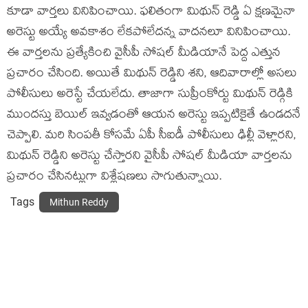
కూడా వార్తలు వినిపించాయి. ఫలితంగా మిథున్ రెడ్డి ఏ క్షణమైనా
అరెస్టు అయ్యే అవకాశం లేకపోలేదన్న వాదనలూ వినిపించాయి.
ఈ వార్తలను ప్రత్యేకించి వైసీపీ సోషల్ మీడియానే పెద్ద ఎత్తున
ప్రచారం చేసింది. అయితే మిథున్ రెడ్డిని శని, ఆదివారాల్లో అసలు
పోలీసులు అరెస్టే చేయలేదు. తాజాగా సుప్రీంకోర్టు మిథున్ రెడ్గికి
ముందస్తు బెయిల్ ఇవ్వడంతో ఆయన అరెస్టు ఇప్పటికైతే ఉండదనే
చెప్పాలి. మరి సింపతీ కోసమే ఏపీ సీఐడీ పోలీసులు ఢిల్లీ వెళ్లారని,
మిథున్ రెడ్డిని అరెస్టు చేస్తారని వైసీపీ సోషల్ మీడియా వార్తలను
ప్రచారం చేసినట్లుగా విశ్లేషణలు సాగుతున్నాయి.
Tags
Mithun Reddy