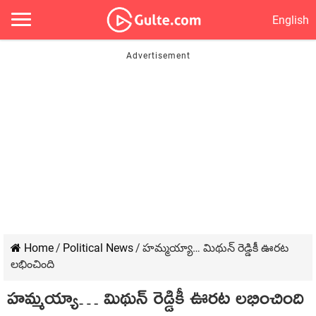
English
Home
/
Political News
/
హమ్మయ్యా… మిథున్ రెడ్డికీ ఊరట
లభించింది
హమ్మయ్యా… మిథున్ రెడ్డికీ ఊరట లభించింది