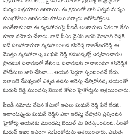
విక్రయాలు జరిగితే… వైసీపీ హయాంలో ప్రభుత్వ ఆధ్వర్యంలో
మద్యం విక్రయాలు జరిగాయి. ఈ క్రమంలో భారీ ఎత్తున మద్యం
కుంభకోణం జరిగిందని కూటమి సర్కారు ఆరోపిస్తోంది.
అంతేకాకుండా ఈ వ్యవహారంపై సీఐడీ అధికారులు ఏకంగా కేసు
కూడా నమోదు చేశారు. నాటి సీఎం వైఎస్ జగన్ మోహన్ రెడ్దికి
ఐటీ సలహాదారుగా వ్యవహరించిన కసిరెడ్డి రాజశేఖరరెడ్డి ఈ
మొత్తం వ్యవహారాన్ని మిథున్ రెడ్డి కనుసన్నల్లో నిర్వహించారని
ప్రాథమిక విచారణలో తేలింది. విచారణకు రావాలంటూ కసిరెడ్డికి
నోటీసులు జారీ చేసినా… ఆయన పెద్దగా స్పందించనే లేదు.
ఇలాంటి నేపథ్యంలో ఎక్కడ తనను అరెస్టు చేస్తారోనన్న భయంతో
మిథున్ రెడ్డి ముందస్తు బెయిల్ కోసం హైకోర్టును ఆశ్రయించారు.
సీఐడీ నమోదు చేసిన కేసులో అసలు మిథున్ రెడ్డి పేరే లేదని,
అలాంటప్పుడు మిథున్ రెడ్డిని ఎలా అరెస్టు చేస్తారని ప్రశ్నించిన
హైకోర్టు ఆయనకు ముందస్తు బెయిల్ ను తిరస్కరించింది. దీంతో
మిథున్ ఆఖరి అస్త్రంగా సుప్రీంకోర్టును ఆశ్రయించారు. ప్రభుత్వ