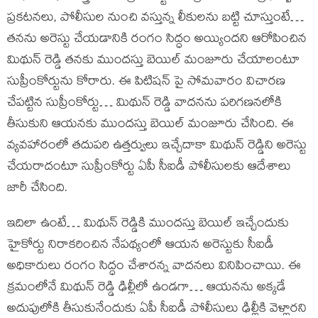
ప్రకటనలు, పోలీసుల నుంచి వస్తున్న లీకులను బట్టి చూస్తుంటే…
తనను అరెస్టు చేయడానికి రంగం సిద్ధం అయ్యిందని ఆరోపించిన
మిథున్ రెడ్డి తనకు ముందస్తు బెయిల్ మంజూరు చేయాలంటూ
సుప్రీంకోర్టును కోరారు. ఈ పిటిషన్ పై సోమవారం విచారణ
చేపట్టిన సుప్రీంకోర్టు… మిథున్ రెడ్డి వాదనను పరిగణనలోకి
తీసుకుని ఆయనకు ముందస్తు బెయిల్ మంజూరు చేసింది. ఈ
వ్యవహారంలో తదుపరి ఉత్తర్వులు ఇచ్చేదాకా మిథున్ రెడ్డిని అరెస్టు
చేయరాదంటూ సుప్రీంకోర్టు ఏపీ సీఐడీ పోలీసులకు ఆదేశాలు
జారీ చేసింది.
ఇదిలా ఉంటే… మిథున్ రెడ్డికి ముందస్తు బెయిల్ ఇచ్చేందుకు
హైకోర్టు నిరాకరించిన నేపథ్యంలో ఆయన అరెస్టుకు సీఐడీ
అధికారులు రంగం సిద్ధం చేశారన్న వాదనలు వినిపించాయి. ఈ
క్రమంలోనే మిథున్ రెడ్డి ఢిల్లీలో ఉండగా… ఆయనను అక్కడే
అదుపులోకి తీసుకునేందుకు ఏపీ సీఐడీ పోలీసులు ఢిల్లీకి వెళ్లారని