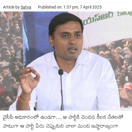
Article by
Satya
Published on: 1:37 pm, 7 April 2025
వైసీపీ అధికారంలో ఉండగా… ఆ పార్టీకి చెందిన కీలక నేతలతో
పాటుగా ఆ పార్టీ పేరు చెప్పుకుని చాలా మంది ఇష్టారాజ్యంగా