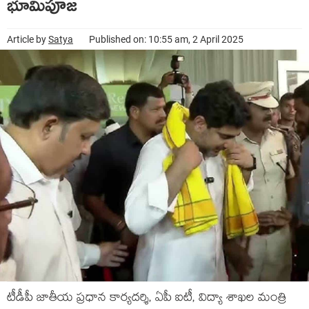
భూమిపూజ
Article by
Satya
Published on: 10:55 am, 2 April 2025
టీడీపీ జాతీయ ప్రధాన కార్యదర్శి, ఏపీ ఐటీ, విద్యా శాఖల మంత్రి