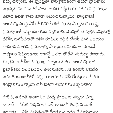
ఖర్చు చేస్తోంది. ఈ ప్లాంట్లతో పారిశ్రామికంగా ఆయా ప్రాంతాలు
అభివృద్ధి చెందడంతో పాటుగా నిరుద్యోగ యువతకు పెద్ద ఎత్తున
ఉపాధి అవకాశాలు కూడా లభించనున్నాయి. వాస్తవానికి
రిలయన్స్ సంస్థ ఏపీలో 500 సీబీజీ ప్లాంట్ల ఏర్పాటుకు రాష్ట్ర
ప్రభుత్వంతో ఒప్పందం కుదుర్చుకుంది. మొన్నటి సార్వత్రిక ఎన్నికల్లో
బీజేపీ, జనసేనలతో కలిసి కూటమి కట్టిన టీడీపీ ఘన విజయం
సాధించి నూతన ప్రభుత్వాన్ని ఏర్పాటు చేసింది. ఆ వెంటనే
రాష్ట్రానికి పెట్టుబడులు రాబట్టే దిశగా లోకేశ్ చురుగ్గా కదిలారు.
ఈ క్రమంలో సీబీజీ ప్లాంట్ల ఏర్పాటు దిశగా రిలయన్స్ భారీ
ప్రణాళికలు రచించిందని తెలుసుకుని…ఆ కంపెనీ అధినేత
అనంత్ అంబానీతో చర్చలు జరిపారు. ఏపీ కేంద్రంగా సీబీజీ
కేంద్రాలను ఏర్పాటు చేసే దిశగా ఆయనను ఒప్పించారు.
లోకేశ్, అనంత్ అంబానీల మధ్య ప్రాథమిక చర్చలు పూర్తి
కాగానే… ఏపీకి వచ్చిన అనంత్ అంబానీ తండ్రి ముఖేశ్
అంబానీ… ఏపీ ప్రభుత్వంతో కీలక ఒప్పందం చేసుకున్నారు.