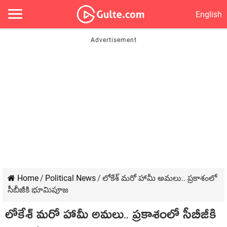
English
Home
/
Political News
/
లోకేశ్ మరో హామీ అమలు.. ప్రకాశంలో
సీబీజీకి భూమిపూజ
లోకేశ్ మరో హామీ అమలు.. ప్రకాశంలో సీబీజీకి