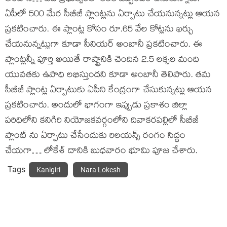
ఏపీలో 500 మేర సీబీజీ ప్లాంట్లను ఏర్పాటు చేయనున్నట్లు ఆయన
ప్రకటించారు. ఈ ప్లాంట్ల కోసం రూ.65 వేల కోట్లను ఖర్చు
చేయనున్నట్లుగా కూడా సీనియర్ అంబానీ ప్రకటించారు. ఈ
ప్లాంట్లన్నీ పూర్తి అయితే రాష్ట్రానికి చెందిన 2.5 లక్సల మంది
యువతకు ఉపాధి లభిస్తుందని కూడా అంబానీ తెలిపారు. తమ
సీబీజీ ప్లాంట్ల ఏర్పాటుకు ఏపీని కేంద్రంగా చేసుకున్నట్లు ఆయన
ప్రకటించారు. అందులో భాగంగా ఇప్పుడు ప్రకాశం జిల్లా
పరిధిలోని కనిగిరి నియోజకవర్గంలోని దివాకరపల్లిలో సీబీజీ
ప్లాంట్ ను ఏర్పాటు చేసేందుకు రిలయన్స్ రంగం సిద్ధం
చేయగా… లోకేశ్ దానికి బుధవారం భూమి పూజ చేశారు.
Tags
Kanigiri
Nara Lokesh