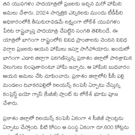
తన యువగళం పాదయాత్రలో ప్రజలకు ఇచ్చిన మరో హామీని
అమలు చేశారు. 2024 సార్వత్రిక ఎన్నికలకు ముందు టీడీపీని
అధికారంలోకి తీసుకురావడమే లక్ష్యంగా లోకేశ్ యువగళం
పేరిట రాష్ట్రవ్యాప్త పాదయాత్ర చేపట్టిన సంగతి తెలిసిందే. ఈ
యాత్రలో భాగంగా రాష్ట్రంలోని వివిధ ప్రాంతాలకు చెందిన వివిధ
వర్గాల ప్రజలకు ఆయన హామీలు ఇస్తూ సాగిపోయారు. అందులో
భాగంగా ఎడారి జిల్లాగా పరిగణిస్తున్న ప్రకాశం జిల్లాలో పారిశ్రామిక
వెలుగులు నింపుతానంటూ హామీ ఇచ్చారు. ఆ హామీని బుధవారం
ఆయన అమలు చేసి చూపించారు. ప్రకాశం జిల్లాలోని పీసీ పల్లి
మండలం దివాకరపల్లిలో రిలయన్స్ కంపెనీ ఏర్పాటు చేస్తున్న
కంప్రెస్డ్ బయో గ్యాస్ (సీబీజీ) ప్లాంట్ కు లోకేశ్ భూమి పూజ
చేశారు.
ప్రకాశం జిల్లాలో రిలయన్స్ కంపెనీ ఏకంగా 4 సీబీజీ ప్లాంట్లను
ఏర్పాటు చేస్తోంది. వీటి కోసం ఆ సంస్థ ఏకంగా రూ.600 కోట్లను