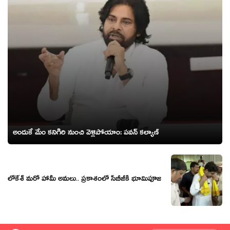
అందుకే మేం క‌నిగిరి నుంచి వెళ్లిపోయాం: ప‌వ‌న్ క‌ల్యాణ్‌
లోకేశ్ మరో హామీ అమలు.. ప్రకాశంలో సీబీజీకి భూమిపూజ