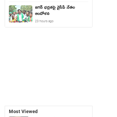
జ‌గ‌న్ భద్రతపై వైసీపీ నేతల
ఆందోళన
23 hours ago
Most Viewed