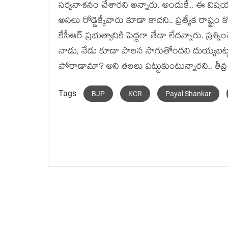
స‌ర్వ‌నాశ‌నం చేశార‌ని అన్నారు. అందుకే.. ఈ వి
అస‌లు రోడ్డెక్కేవారు కూడా కాద‌ని.. ప్ర‌త్యేక రాష్ట్ర
కేసీఆర్ ప్ర‌భుత్వానికి పెద్ద‌గా తేడా లేద‌న్నారు. ప్ర‌శ్న
నాడు, నేడు కూడా పాల‌న సాగుతోంద‌ని దుయ్య‌బ‌ట
పోరాడామా? అని త‌ల‌లు ప‌ట్టుకుంటున్నార‌ని.. తీవ్ర 
Tags
BJP
KCR
Payal Shankar