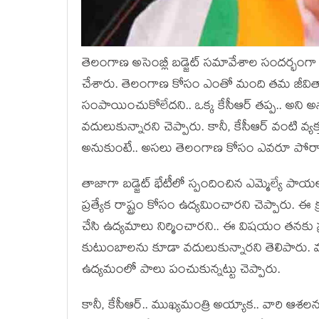
తెలంగాణ అసెంబ్లీ బ‌డ్జెట్ స‌మావేశాల సంద‌ర్భంగా 
చేశారు. తెలంగాణ కోసం ఎంతో మంది త‌మ జీవితాల‌
సంపాయించుకోలేద‌ని.. ఒక్క కేసీఆర్ త‌ప్ప‌.. అని 
వ‌దులుకున్నార‌ని చెప్పారు. కానీ, కేసీఆర్ వంటి వ్య‌క్తుల
అనుకుంటే.. అస‌లు తెలంగాణ కోసం ఎవ‌రూ పోరాటం 
తాజాగా బ‌డ్జెట్ భేటీలో స్పందించిన ఎమ్మెల్యే పా
ప్ర‌త్యేక రాష్ట్రం కోసం ఉద్య‌మించార‌ని చెప్పారు.
చేసి ఉద్య‌మాలు నిర్మించార‌ని.. ఈ విష‌యం త‌న‌కు ప్
కుటుంబాల‌ను కూడా వ‌దులుకున్నార‌ని తెలిపారు. మ‌ర
ఉద్య‌మంలో పాలు పంచుకున్న‌ట్టు చెప్పారు.
కానీ, కేసీఆర్‌.. ముఖ్య‌మంత్రి అయ్యాక‌.. వారి ఆశ‌ల‌న