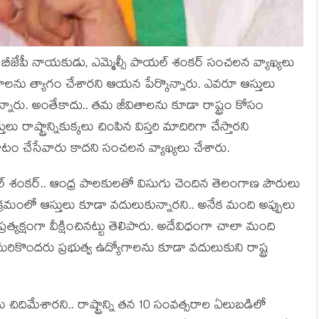
బీజేపీ నాయ‌కుడు, ఎమ్మెల్సీ పాయ‌ల్ శంక‌ర్ సంచ‌ల‌న వ్యాఖ్య‌లు
ను త్యాగం చేశార‌ని ఆయ‌న పేర్కొన్నారు. ఎవ‌రూ ఆస్తులు
అన్నారు. అంతేకాదు.. త‌మ జీవితాల‌ను కూడా రాష్ట్రం కోసం
ు రాష్ట్రాన్నికుక్క‌లు చింపిన విస్త‌రి మాదిరిగా చేస్తార‌ని
చేసేవారు కాద‌ని సంచ‌ల‌న వ్యాఖ్య‌లు చేశారు.
య‌ల్ శంక‌ర్‌.. ఆంధ్ర పాల‌కుల‌తో విసుగు చెందిన తెలంగాణ పౌరులు
 ఈ క్ర‌మంలో ఆస్తులు కూడా వ‌దులుకున్నార‌ని.. అనేక మంది అప్పులు
ర‌త్య‌క్షంగా వీక్షించిన‌ట్టు తెలిపారు. అదేవిధంగా చాలా మంది
ికొంద‌రు ప్ర‌భుత్వ ఉద్యోగాల‌ను కూడా వ‌దులుకుని రాష్ట్ర
ు చిదిమేశార‌ని.. రాష్ట్రాన్ని త‌న 10 సంవ‌త్స‌రాల ఏలుబ‌డిలో