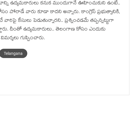
ష‌యాన్ని ఉద్య‌మ‌కారులు క‌నుక ముందుగానే ఊహించుకుని ఉంటే..
ం కోసం పోరాడే వారు కూడా కాద‌ని అన్నారు. కాంగ్రెస్ ప్ర‌భుత్వానికి,
ించే వారిపై కేసులు పెడుతున్నార‌ని.. ప్ర‌శ్నించ‌డ‌మే త‌ప్ప‌న్నట్టుగా
్టారు. దీంతో ఉద్య‌మ‌కారులు.. తెలంగాణ కోసం ఎందుకు
విమ‌ర్శ‌లు గుప్పించారు.
Telangana