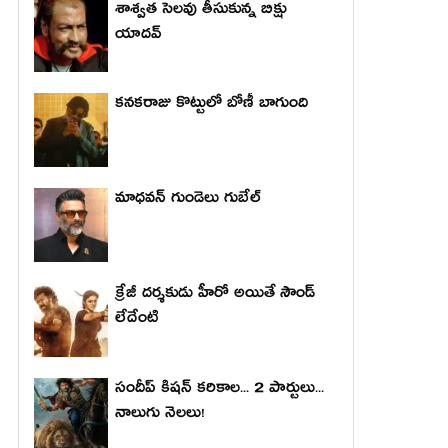
శాశ్వత సెలవు తీసుకున్న బిక్షు
యాదవ్
కనకరాజు కొట్టులో బోణీ బాగుంది
మాధ‌వ‌న్ గుండెలు గుబేల్‌
క్రేజీ దర్శకుడు హీరో అయితే సౌండ్
లేదేంటి
సందీప్ కిషన్ కరికాల... 2 పార్టులు...
నాలుగు నెలలు!