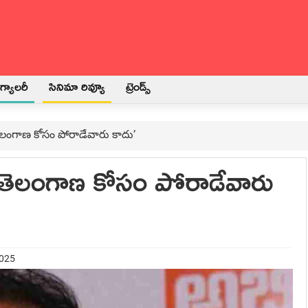
్యాలరీ
సినిమా రివ్యూ
ట్రెండ్స్
.. తెలంగాణ కోసం పోరాడేవారు కాదు’
తే.. తెలంగాణ కోసం పోరాడేవారు
2025