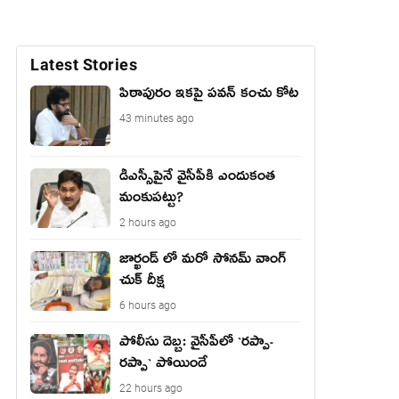
Latest Stories
పిఠాపురం ఇకపై పవన్ కంచు కోట
43 minutes ago
డీఎస్సీపైనే వైసీపీకి ఎందుకంత
మంకుపట్టు?
2 hours ago
జార్ఖండ్ లో మరో సోనమ్ వాంగ్
చుక్ దీక్ష
6 hours ago
పోలీసు దెబ్బ: వైసీపీలో `ర‌ప్పా-
ర‌ప్పా` పోయిందే
22 hours ago