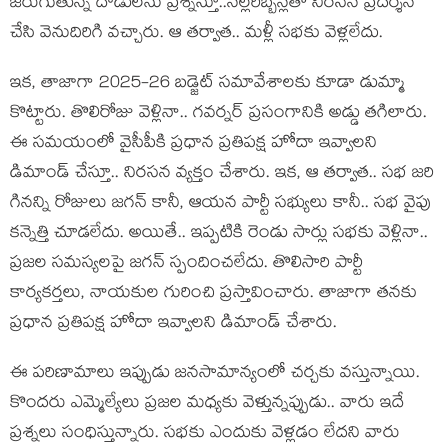
జ‌రుగుతున్న దాడుల‌ను ప్ర‌శ్నిస్తూ..న‌ల్ల‌రిబ్బ‌న్ల‌తో నిర‌స‌న ప్ర‌ద‌ర్శ‌న
చేసి వెనుదిరిగి వ‌చ్చారు. ఆ త‌ర్వాత‌.. మ‌ళ్లీ స‌భ‌కు వెళ్ల‌లేదు.
ఇక‌, తాజాగా 2025-26 బ‌డ్జెట్ స‌మావేశాల‌కు కూడా డుమ్మా
కొట్టారు. తొలిరోజు వెళ్లినా.. గ‌వ‌ర్న‌ర్ ప్ర‌సంగానికి అడ్డు త‌గిలారు.
ఈ స‌మ‌యంలో వైసీపీకి ప్ర‌ధాన ప్ర‌తిప‌క్ష హోదా ఇవ్వాల‌ని
డిమాండ్ చేస్తూ.. నిర‌స‌న వ్య‌క్తం చేశారు. ఇక‌, ఆ త‌ర్వాత‌.. స‌భ జ‌రి
గిన‌న్ని రోజులు జ‌గ‌న్ కానీ, ఆయ‌న పార్టీ స‌భ్యులు కానీ.. స‌భ వైపు
క‌న్నెత్తి చూడ‌లేదు. అయితే.. ఇప్ప‌టికి రెండు సార్లు స‌భ‌కు వెళ్లినా..
ప్ర‌జ‌ల స‌మస్య‌ల‌పై జ‌గ‌న్ స్పందించ‌లేదు. తొలిసారి పార్టీ
కార్య‌క‌ర్త‌లు, నాయ‌కుల గురించి ప్ర‌స్తావించారు. తాజాగా త‌న‌కు
ప్ర‌ధాన ప్ర‌తిప‌క్ష హోదా ఇవ్వాల‌ని డిమాండ్ చేశారు.
ఈ ప‌రిణామాలు ఇప్పుడు జ‌న‌సామాన్యంలో చ‌ర్చ‌కు వ‌స్తున్నాయి.
కొంద‌రు ఎమ్మెల్యేలు ప్ర‌జ‌ల మ‌ధ్య‌కు వెళ్తున్న‌ప్పుడు.. వారు ఇదే
ప్ర‌శ్న‌లు సంధిస్తున్నారు. స‌భ‌కు ఎందుకు వెళ్ల‌డం లేద‌ని వారు