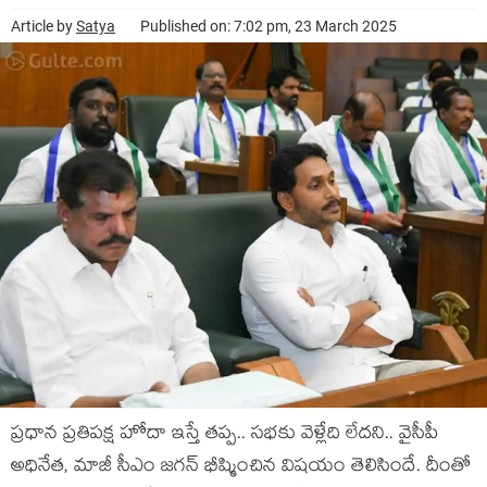
Article by
Satya
Published on: 7:02 pm, 23 March 2025
ప్ర‌ధాన ప్ర‌తిప‌క్ష హోదా ఇస్తే త‌ప్ప‌.. స‌భ‌కు వెళ్లేది లేద‌ని.. వైసీపీ
అధినేత‌, మాజీ సీఎం జ‌గ‌న్ భీష్మించిన విష‌యం తెలిసిందే. దీంతో