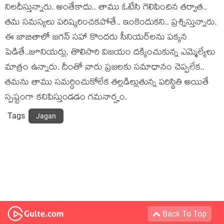
నిల‌దీస్తున్నారు. అంతేకాదు.. తాము ఓటేసి గెలిపించిన త‌ర్వాత‌..
త‌మ స‌మ‌స్య‌లు ప‌రిష్క‌రించ‌క‌పోతే.. ఇంకెందుక‌ని.. ప్ర‌శ్నిస్తున్నారు.
ఈ జాబితాలో జ‌గ‌న్ స‌హా కొంద‌రు సీనియ‌ర్‌ల‌ను ప‌క్క‌న
పెడితే..జూనియ‌ర్లు, తొలిసారి విజ‌యం ద‌క్కించుకున్న ఎమ్మెల్యేలు
మాత్రం ఉన్నారు. దీంతో వారు ప్ర‌జ‌ల‌కు స‌మాధానం చెప్ప‌లేక‌..
త‌మ‌ను తాము స‌మ‌ర్ధించుకోలేక త‌ల్ల‌డిల్లుతున్న ప‌రిస్థితి అయితే
స్ప‌ష్టంగా క‌నిపిస్తుండ‌డం గ‌మ‌నార్హం.
Tags
Jagan
Back To Top