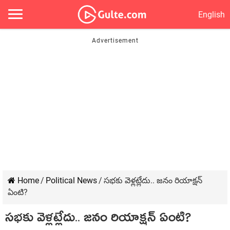
English
Home
/
Political News
/
స‌భ‌కు వెళ్ల‌ట్లేదు.. జనం రియాక్షన్
ఏంటి?
స‌భ‌కు వెళ్ల‌ట్లేదు.. జనం రియాక్షన్ ఏంటి?