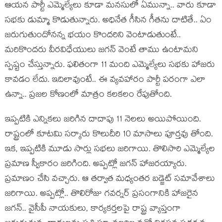
ఆయ‌న పార్టీ ఎమ్మెల్యేలు కూడా మ‌న‌సులో ఏమున్నా.. వారు కూడా
స‌భ‌కు డుమ్మా కొడుతున్నారు. అధినేత గీసిన గీత‌ను దాటితే.. ఏం
జ‌రుగుతుందోన‌న్న భ‌యం కొంద‌రిని వెంటాడుతుంటే..
మ‌రికొంద‌రు వీర‌విధేయులు జ‌గ‌న్ వెంటే తాము ఉంటామ‌ని
స్ప‌ష్టం చేస్తున్నారు. ఫ‌లితంగా 11 మంది ఎమ్మెల్యేలు స‌భ‌కు హాజ‌రు
కావ‌డం లేదు. ఇదిలావుంటే.. ఈ వ్య‌వ‌హారం పార్టీ ప‌రంగా ఎలా
ఉన్నా.. ప్ర‌జ‌ల కోణంలో మాత్రం క‌ల‌కలం రేపుతోంది.
ఇప్ప‌టికి ఎన్నిక‌లు జ‌రిగిన దాదాపు 11 నెలలు అయిపోయింది.
రాష్ట్రంలో కూట‌మి స‌ర్కారు కొలుదీరి 10 మాసాలు పూర్త‌వు తోంది.
ఇక‌, ఇప్ప‌టికి మూడు సార్లు స‌భ‌లు జ‌రిగాయి. తొలిసారి ఎమ్మెల్యేల
ప్ర‌మాణ స్వీకారం జ‌రిగింది. అప్ప‌ట్లో జ‌గ‌న్ హాజ‌ర‌య్యారు.
ప్ర‌మాణం చేసి వ‌చ్చారు. ఆ త‌ర్వాత మ‌ధ్యంత‌ర బ‌డ్జెట్ స‌మావేశాలు
జ‌రిగాయి. అప్ప‌ట్లో.. తొలిరోజు గ‌వ‌ర్న‌ర్ ప్ర‌సంగానికి హాజ‌రైన
జ‌గ‌న్‌.. వైసీపీ నాయ‌కులు, కార్య‌క‌ర్త‌ల‌పై రాష్ట్ర వ్యాప్తంగా