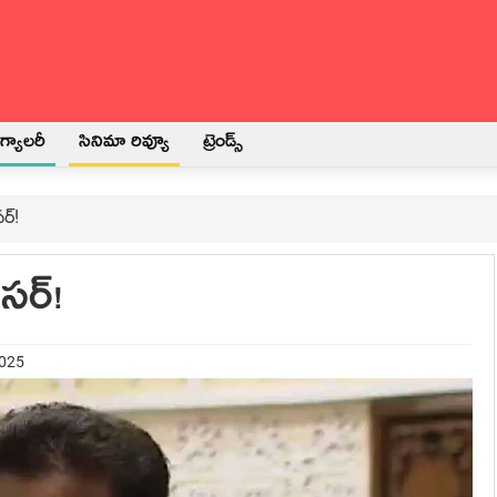
్యాలరీ
సినిమా రివ్యూ
ట్రెండ్స్
్‌!
‌ర్‌!
2025