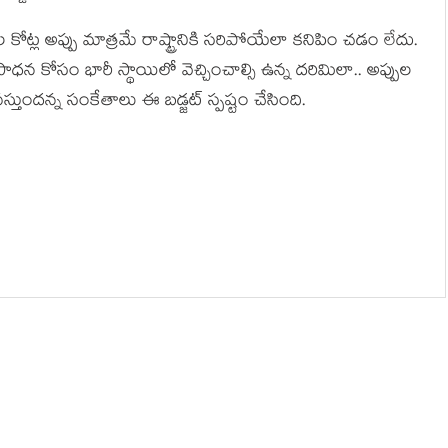
కోట్ల అప్పు మాత్ర‌మే రాష్ట్రానికి స‌రిపోయేలా క‌నిపిం చ‌డం లేదు.
ాధ‌న కోసం భారీ స్థాయిలో వెచ్చించాల్సి ఉన్న ద‌రిమిలా.. అప్పుల
స్తుంద‌న్న సంకేతాలు ఈ బ‌డ్జ‌ట్ స్ప‌ష్టం చేసింది.