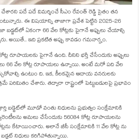
లు చేశార‌ని ప‌దే ప‌దే విమ‌ర్శించే సీఎం రేవంత్ రెడ్డి సైతం త‌న
ర్కొంటున్నారు. ఈ విష‌యాన్ని తాజాగా ప్ర‌వేశ పెట్టిన 2025-26
తాజా బ‌డ్జ‌ట్‌లో ఏకంగా 66 వేల కోట్ల‌కు పైగానే అప్పులు చేయాల్సి
ెప్పారు. అయితే.. ఇది ప్ర‌క‌టిత అప్పు కావ‌డం గ‌మ‌నార్హం.
వేల కోట్ల రూపాయ‌ల‌కు పైగానే ఉంది. దీనిని భ‌ర్తీ చేసేందుకు అప్పులు
త అప్పులు 66 వేల కోట్ల రూపాయ‌లు ఉన్నాయి. అంటే మ‌రో ప‌ది వేల
కూర్చుకోవాల్సి ఉంటుం ది. ఇక‌, కీల‌క‌మైన ఆదాయ వ‌న‌రుల‌కు
‌మే ప‌రిమితం చేశారు. త‌ద్వారా రాష్ట్రంలో పెట్టుబ‌డుల‌పై ప్ర‌భావం
్తి బ‌డ్జెట్‌లో మూడో వంతు నిధుల‌ను ప్ర‌భుత్వం సంక్షేమానికి
గ్యారెంటీల‌ను అమ‌లు చేసేందుకు 56084 కోట్ల రూపాయ‌ల‌ను
్ల‌ను కేటాయించారు. అలానే బీసీ సంక్షేమానికి 11 వేల కోట్ల ను
‌డ్జ‌ట్ నిధులు క‌రిగిపోతున్నాయి.