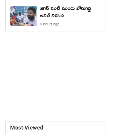
జగన్ ఇంటి ముందు బోరుగడ్డ
అనిల్ నిరసన
9 hours ago
Most Viewed