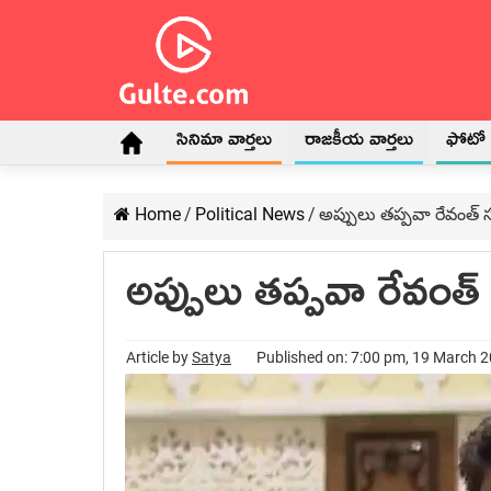
సినిమా వార్తలు
రాజకీయ వార్తలు
ఫోటో గ
Home
/
Political News
/
అప్పులు త‌ప్ప‌వా రేవంత్ స‌ర
అప్పులు త‌ప్ప‌వా రేవంత్ స
Article by
Satya
Published on: 7:00 pm, 19 March 