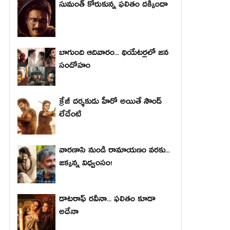
సుమంత్ కోరుకున్న ఫలితం దక్కిందా
బాగుంది ఆదివారం... థియేటర్లలో జన
సందోహం
క్రేజీ దర్శకుడు హీరో అయితే సౌండ్
లేదేంటి
వారణాసి నుండి రామాయణం వరకు...
జక్కన్న విధ్వంసం!
డాటరాఫ్ రవీనా... ఫలితం కూడా
అదేనా