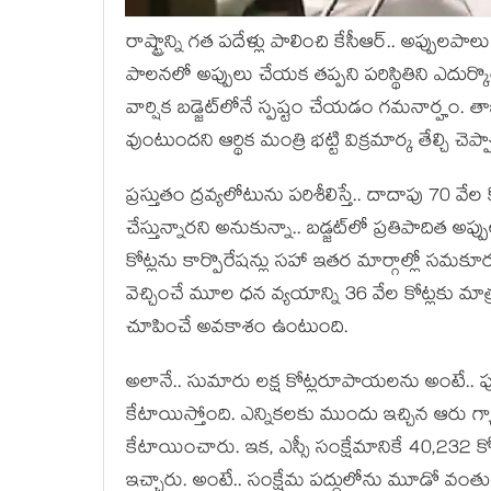
రాష్ట్రాన్ని గ‌త ప‌దేళ్లు పాలించి కేసీఆర్‌.. అప్పులపా
పాల‌న‌లో అప్పులు చేయ‌క త‌ప్ప‌ని ప‌రిస్థితిని ఎదు
వార్షిక బ‌డ్జెట్‌లోనే స్ప‌ష్టం చేయ‌డం గ‌మ‌నార్హం. 
వుంటుంద‌ని ఆర్థిక మంత్రి భ‌ట్టి విక్ర‌మార్క తేల్చి చ
ప్ర‌స్తుతం ద్ర‌వ్య‌లోటును ప‌రిశీలిస్తే.. దాదాపు 70 
చేస్తున్నార‌ని అనుకున్నా.. బ‌డ్జ‌ట్‌లో ప్ర‌తిపాది
కోట్ల‌ను కార్పొరేష‌న్లు స‌హా ఇత‌ర మార్గాల్లో స‌మ‌
వెచ్చించే మూల ధ‌న వ్య‌యాన్ని 36 వేల కోట్ల‌కు మాత్ర
చూపించే అవ‌కాశం ఉంటుంది.
అలానే.. సుమారు ల‌క్ష కోట్ల‌రూపాయ‌ల‌ను అంటే.. పూర
కేటాయిస్తోంది. ఎన్నిక‌ల‌కు ముందు ఇచ్చిన ఆరు 
కేటాయించారు. ఇక‌, ఎస్సీ సంక్షేమానికే 40,232 కోట
ఇచ్చారు. అంటే.. సంక్షేమ ప‌ద్దులోను మూడో వంతు బ