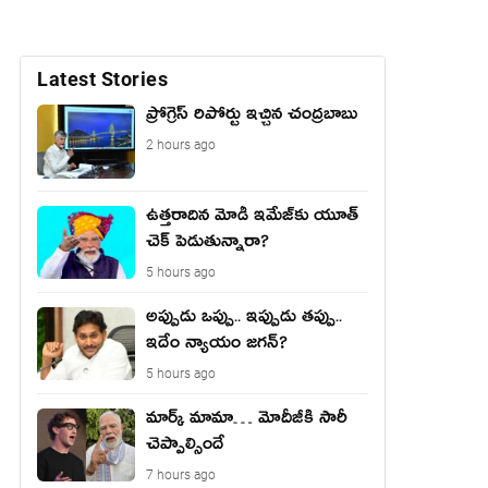
Latest Stories
ప్రోగ్రెస్ రిపోర్టు ఇచ్చిన చంద్ర‌బాబు
2 hours ago
ఉత్త‌రాదిన మోడీ ఇమేజ్‌కు యూత్
చెక్ పెడుతున్నారా?
5 hours ago
అప్పుడు ఒప్పు.. ఇప్పుడు తప్పు..
ఇదేం న్యాయం జగన్?
5 hours ago
మార్క్ మామా… మోదీజీకి సారీ
చెప్పాల్సిందే
7 hours ago