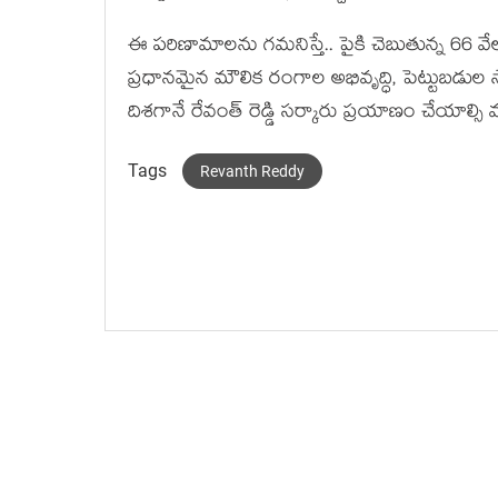
ఈ ప‌రిణామాల‌ను గ‌మ‌నిస్తే.. పైకి చెబుతున్న 66 వేల 
ప్ర‌ధాన‌మైన మౌలిక రంగాల అభివృద్ధి, పెట్టుబ‌డుల స
దిశ‌గానే రేవంత్ రెడ్డి స‌ర్కారు ప్ర‌యాణం చేయాల్సి వ‌
Tags
Revanth Reddy