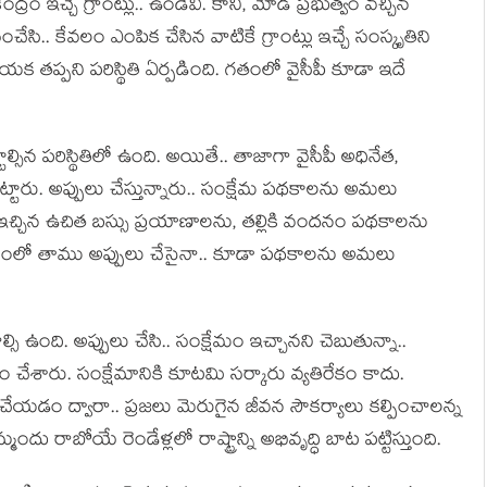
ు కేంద్రం ఇచ్చే గ్రాంట్లు.. ఉండేవి. కానీ, మోడీ ప్ర‌భుత్వం వ‌చ్చిన
‌గ్గించేసి.. కేవ‌లం ఎంపిక చేసిన వాటికే గ్రాంట్లు ఇచ్చే సంస్కృతిని
య‌క త‌ప్ప‌ని ప‌రిస్థితి ఏర్ప‌డింది. గ‌తంలో వైసీపీ కూడా ఇదే
ల్సిన ప‌రిస్థితిలో ఉంది. అయితే.. తాజాగా వైసీపీ అధినేత,
బ‌ట్టారు. అప్పులు చేస్తున్నారు.. సంక్షేమ ప‌థ‌కాల‌ను అమ‌లు
్చిన ఉచిత బ‌స్సు ప్ర‌యాణాల‌ను, త‌ల్లికి వంద‌నం ప‌థ‌కాల‌ను
‌యంలో తాము అప్పులు చేసైనా.. కూడా ప‌థ‌కాల‌ను అమ‌లు
్సి ఉంది. అప్పులు చేసి.. సంక్షేమం ఇచ్చాన‌ని చెబుతున్నా..
రం చేశారు. సంక్షేమానికి కూట‌మి స‌ర్కారు వ్య‌తిరేకం కాదు.
లు చేయ‌డం ద్వారా.. ప్ర‌జ‌లు మెరుగైన జీవ‌న సౌకర్యాలు క‌ల్పించాల‌న్న
రాబోయే రెండేళ్ల‌లో రాష్ట్రాన్ని అభివృద్ధి బాట ప‌ట్టిస్తుంది.