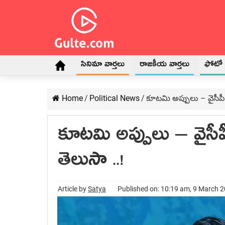
సినిమా వార్తలు
రాజకీయ వార్తలు
ఫోటో గ
Home
/
Political News
/
కూట‌మి అప్పులు – వైసీపీ 
కూట‌మి అప్పులు – వైసీప
తెలుసా ..!
Article by
Satya
Published on: 10:19 am, 9 March 