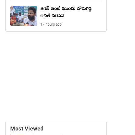
జగన్ ఇంటి ముందు బోరుగడ్డ
అనిల్ నిరసన
17 hours ago
Most Viewed