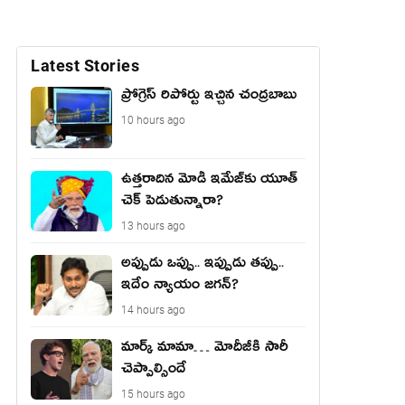
Latest Stories
ప్రోగ్రెస్ రిపోర్టు ఇచ్చిన చంద్ర‌బాబు
10 hours ago
ఉత్త‌రాదిన మోడీ ఇమేజ్‌కు యూత్
చెక్ పెడుతున్నారా?
13 hours ago
అప్పుడు ఒప్పు.. ఇప్పుడు తప్పు..
ఇదేం న్యాయం జగన్?
14 hours ago
మార్క్ మామా… మోదీజీకి సారీ
చెప్పాల్సిందే
15 hours ago