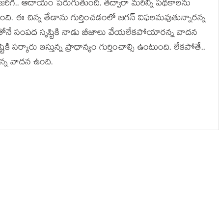
 జ‌రిగి.. ఆదాయం పెరుగుతుంది. త‌ద్వారా మ‌రిన్ని ప‌థ‌కాల‌ను
ది. ఈ చిన్న తేడాను గుర్తించ‌డంలో జ‌గ‌న్ విఫ‌ల‌మ‌వుతున్నార‌న్న
ంతోనే సంప‌ద సృష్టికి నాడు బీజాలు వేయ‌లేక‌పోయారన్న వాద‌న
కి స‌ర్కారు ఇస్తున్న ప్రాధాన్యం గుర్తించాల్సి ఉంటుంది. లేక‌పోతే..
న్న వాద‌న ఉంది.