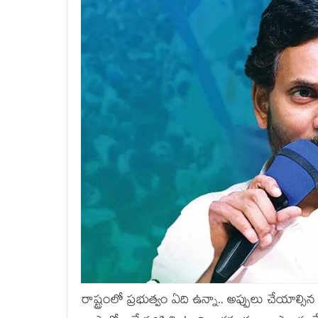
రాష్ట్రంలో ప్ర‌భుత్వం ఏది ఉన్నా.. అప్పులు చేయాల్సిన 