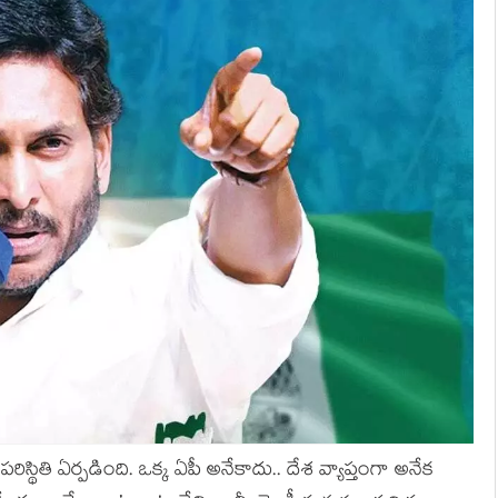
ప‌రిస్థితి ఏర్ప‌డింది. ఒక్క ఏపీ అనేకాదు.. దేశ వ్యాప్తంగా అనేక