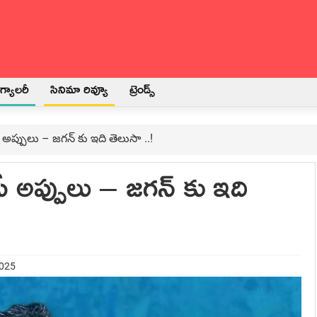
్యాలరీ
సినిమా రివ్యూ
ట్రెండ్స్
అప్పులు – జ‌గ‌న్ కు ఇది తెలుసా ..!
ీ అప్పులు – జ‌గ‌న్ కు ఇది
2025