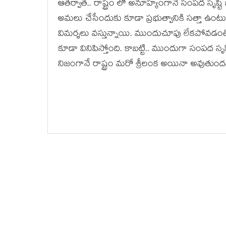
ఆత‌ర్వాత‌.. రాష్ట్రం లో అనూహ్యంగానే సంప‌ద సృష్టి
అమ‌లు చేసేందుకు కూడా ప్ర‌భుత్వానికి స‌త్తా ఉంటుం
విమ‌ర్శ‌లు వ‌స్తున్నాయి. ముందుచూపు లేక‌పోవ‌డ
కూడా వినిపిస్తోంది. కాబ‌ట్టి.. ముందుగా సంప‌ద సృష్టి
నిజంగానే రాష్ట్రం మ‌రో శ్రీలంక అయినా అవుతుంద‌