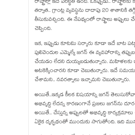
రాష్ట్రాల్లో ఇదే ప‌రిస్థితి ఉంది. ఒక‌ప్పుడు.. రాష్ట్రాల‌క
త‌ర్వాత‌.. గ్రాంట్ల వ్య‌వ‌స్థ‌ను దాదాపు 20 శాతానికి త
తీసుకువ‌చ్చింది. ఈ నేప‌థ్యంలో రాష్ట్రాలు అప్పులు చే
చెప్పింది.
ఇక‌, ఇప్పుడు కూట‌మి స‌ర్కారు కూడా ఇదే బాట ప‌ట్టా
పులివెందుల ఎమ్మెల్యే జ‌గ‌న్ ఈ వ్య‌వ‌హారాన్ని త‌ప్పు
చేయ‌డం లేద‌ని దుయ్య‌బ‌డుతున్నారు. మ‌హిళ‌ల‌కు ఇచ
అట‌కెక్కించార‌ని కూడా చెబుతున్నారు. ఇదే స‌మ
చేశామ‌ని.. న‌వ‌ర‌త్నాలు ఇచ్చామ‌ని చెబుతున్నారు.
అయితే..ఇక్క‌డ కీల‌క విష‌యాన్ని జ‌గ‌న్ తెలుసుకోవాల
అభివృద్ది లేద‌న్న కార‌ణంగానే ప్ర‌జ‌లు జ‌గ‌న్‌ను దూ
అయితే.. చేస్తున్న అప్పుల‌తో అభివృద్ధి కార్య‌క్ర‌మా
ఏకైక దృక్ఫ‌థంతో ముందుకు సాగుతోంది. ఇది మున్ముందు 