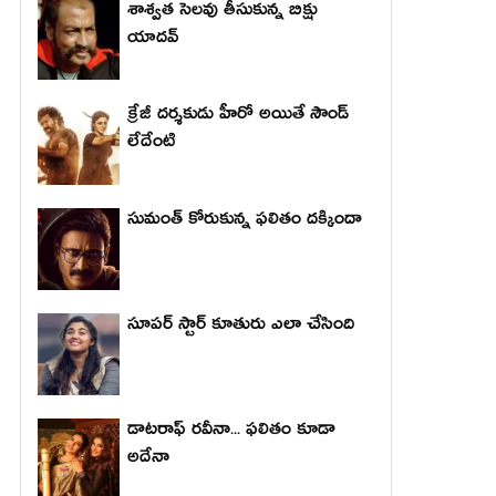
శాశ్వత సెలవు తీసుకున్న బిక్షు
యాదవ్
క్రేజీ దర్శకుడు హీరో అయితే సౌండ్
లేదేంటి
సుమంత్ కోరుకున్న ఫలితం దక్కిందా
సూపర్ స్టార్ కూతురు ఎలా చేసింది
డాటరాఫ్ రవీనా... ఫలితం కూడా
అదేనా