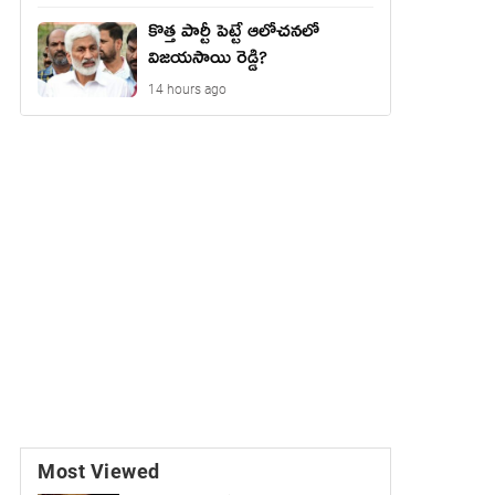
కొత్త పార్టీ పెట్టే ఆలోచనలో
విజయసాయి రెడ్డి?
14 hours ago
Most Viewed