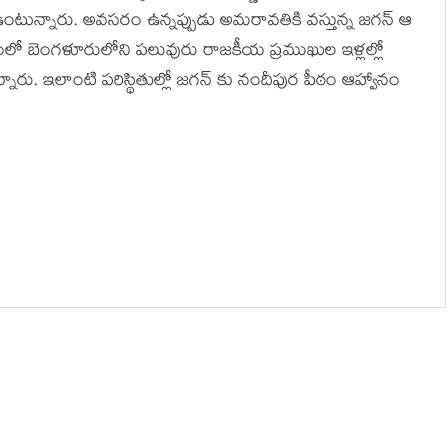
టున్నారు. అవసరం ఉన్నప్పుడు అమరావతికి వస్తున్న జగన్ ఆ
మంలో బెంగళూరులోని పలువురు రాజకీయ ప్రముఖుల ఇళ్లల్లో
ారు. ఇలాంటి పరిస్థితుల్లో జగన్ కు నందీపుర పీఠం ఆహ్వానం