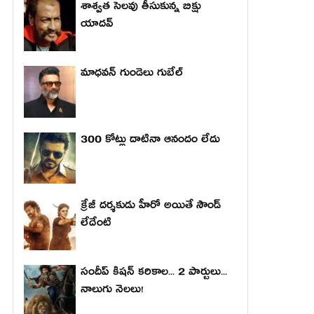
శాశ్వత సెలవు తీసుకున్న బిక్షు
యాదవ్
మాధ‌వ‌న్ గుండెలు గుబేల్‌
300 కోట్లు దాటినా ఆనందం లేదు
క్రేజీ దర్శకుడు హీరో అయితే సౌండ్
లేదేంటి
సందీప్ కిషన్ కరికాల... 2 పార్టులు...
నాలుగు నెలలు!