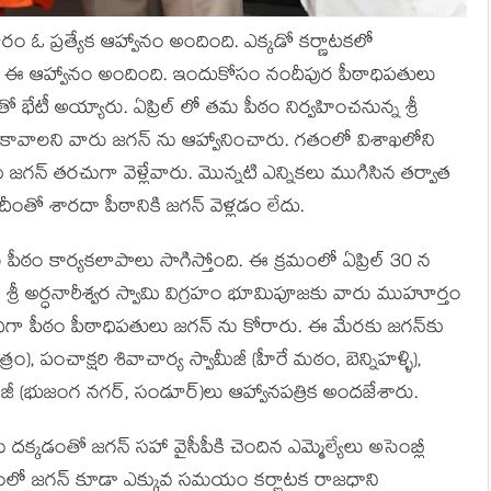
ారం ఓ ప్రత్యేక ఆహ్వానం అందింది. ఎక్కడో కర్ణాటకలో
ుంచి ఈ ఆహ్వానం అందింది. ఇందుకోసం నందీపుర పీఠాధిపతులు
ో భేటీ అయ్యారు. ఏప్రిల్ లో తమ పీఠం నిర్వహించనున్న శ్రీ
ు కావాలని వారు జగన్ ను ఆహ్వానించారు. గతంలో విశాఖలోని
ు జగన్ తరచుగా వెళ్లేవారు. మొన్నటి ఎన్నికలు ముగిసిన తర్వాత
ంతో శారదా పీఠానికి జగన్ వెళ్లడం లేదు.
పీఠం కార్యకలాపాలు సాగిస్తోంది. ఈ క్రమంలో ఏప్రిల్‌ 30 న
్రీ అర్ధనారీశ్వర స్వామి విగ్రహం భూమిపూజకు వారు ముహూర్తం
సిందిగా పీఠం పీఠాధిపతులు జగన్ ను కోరారు. ఈ మేరకు జగన్‌కు
రం), పంచాక్షరి శివాచార్య స్వామీజీ (హీరే మఠం, బెన్నిహళ్ళి),
ామీజీ (భుజంగ నగర్‌, సండూర్‌)లు ఆహ్వానపత్రిక అందజేశారు.
త్రమే దక్కడంతో జగన్ సహా వైసీపీకి చెందిన ఎమ్మెల్యేలు అసెంబ్లీ
లో జగన్ కూడా ఎక్కువ సమయం కర్ణాటక రాజధాని