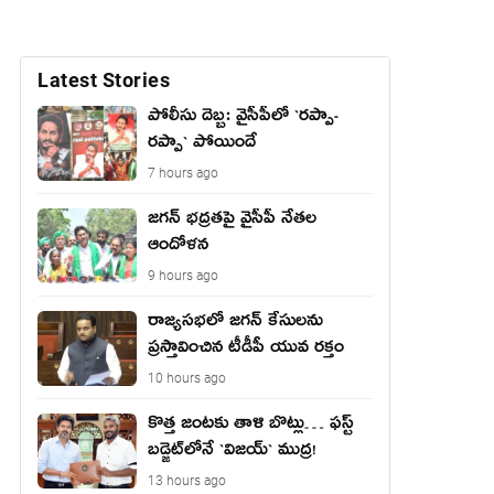
Latest Stories
పోలీసు దెబ్బ: వైసీపీలో `ర‌ప్పా-
ర‌ప్పా` పోయిందే
7 hours ago
జ‌గ‌న్ భద్రతపై వైసీపీ నేతల
ఆందోళన
9 hours ago
రాజ్యసభలో జగన్ కేసులను
ప్రస్తావించిన టీడీపీ యువ రక్తం
10 hours ago
కొత్త జంట‌కు తాళి బొట్లు… ఫ‌స్ట్
బ‌డ్జెట్‌లోనే `విజ‌య్` ముద్ర‌!
13 hours ago