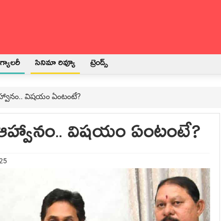
్యాలరీ
సినిమా రివ్యూ
ట్రెండ్స్
హ్వానం.. విషయం ఏంటంటే?
 ఆహ్వానం.. విషయం ఏంటంటే?
025