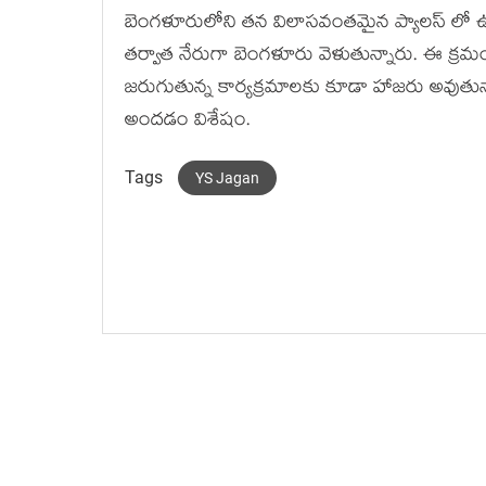
బెంగళూరులోని తన విలాసవంతమైన ప్యాలస్ లో ఉం
తర్వాత నేరుగా బెంగళూరు వెళుతున్నారు. ఈ క్ర
జరుగుతున్న కార్యక్రమాలకు కూడా హాజరు అవుతున్న
అందడం విశేషం.
Tags
YS Jagan