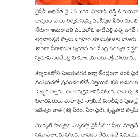
వైసీపీ అధినేత వై ఎస్ జగన మోహన్ రెడ్డి కి గురువ
కార్యకలాపాలు నిర్వహిస్తున్న నందీపుర పీఠం న
నేరుగా అమరావతి పరిధిలోని తాడేపల్లి వచ్చి జగన్ త
అర్ధనారీశ్వర స్వామి విగ్రహం భూమిపూజకు హాజర
శారదా పీఠాధిపతి స్వరూప నందేంద్ర సరస్వతి వద్దక
స్వరూప నందేంద్ర హిమాలయాలకు వెళ్లిపోయారు. దీ
కర్ణాటకలోని విజయనగర జిల్లా కేంద్రంగా నందీపుర 
నందీపురలో ప్రపంచంలోనే ఎత్తయిన 108 అడుగుల శ
పెట్టుకున్నారు. ఈ కార్యక్రమానికి హాజరు కావాల్
పీఠాధిపతులు మహేశ్వర స్వామీజీ (నందీపుర పుణ్యక్షేత్
జడేశ్వర తాత (శక్తి పీఠం, వీరాపుర), కృష్ణపాద స్వ
మొన్నటి సార్వత్రిక ఎన్నికల్లో వైసీపీకి 11 సీట్లు మా
సమావేశాలకు హాజరు కావడం లేదు. అదే సమయం