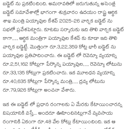
బడ్జెట్ ను ప్రకటించింది. అమరావతిలో జరుగుతున్న అసెంబ్లీ
బడ్జెట్ సమావేశాల్లో భాగంగా శుక్రవారం ఉదయం రాష్ట్ర ఆర్థిక
శాఖ మంత్రి పయ్యావుల కేశవ్ 2025-26 వార్షిక బడ్జెట్ ను
సభలో ప్రవేశపెట్టారు. కూటమి సర్కారుకు ఇది తొలి వార్షిక బడ్జెట్
కాగా… ఆర్థిక మంత్రిగా పయ్యావుల కేశవ్ కు కూడా ఇది తొలి
వార్షిక బడ్జెట్టే. మొత్తంగా రూ.3,22,359 కోట్ల భారీ బడ్జెట్ ను
పయ్యావుల ప్రతిపాదించారు. ఈ బడ్జెట్ లో రెవెన్యూ వ్యయాన్ని
రూ.2,51,162 కోట్లుగా పేర్కొన్న పయ్యావుల… రెవెన్యూ లోటును
రూ.33,135 కోట్లుగా ప్రకటించారు. ఇక మూలధన వ్యయాన్ని
రూ.40,635 కోట్లుగా పేర్కొన్న మంత్రి… ద్రవ్య లోటును
రూ.79,926 కోట్లుగా అంచనా వేశారు.
ఇక ఈ బడ్జెట్ లో ప్రధాన రంగాలకు ఏ మేరకు కేటాయించారన్న
విషయానికి వస్తే,.. అందరూ ఊహించినట్లుగానే వ్యవసాయ
రంగానికి ఏకంగా రూ.48 వేల కోట్లు కేటాయించింది. ఇక ఆ