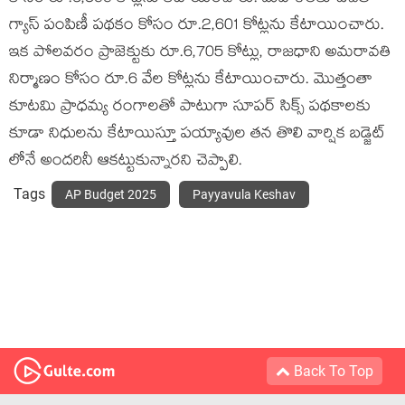
గ్యాస్ పంపిణీ పథకం కోసం రూ.2,601 కోట్లను కేటాయించారు.
ఇక పోలవరం ప్రాజెక్టుకు రూ.6,705 కోట్లు, రాజధాని అమరావతి
నిర్మాణం కోసం రూ.6 వేల కోట్లను కేటాయించారు. మొత్తంతా
కూటమి ప్రాధమ్య రంగాలతో పాటుగా సూపర్ సిక్స్ పథకాలకు
కూడా నిధులను కేటాయిస్తూ పయ్యావుల తన తొలి వార్షిక బడ్జెట్
లోనే అందరినీ ఆకట్టుకున్నారని చెప్పాలి.
Tags
AP Budget 2025
Payyavula Keshav
Back To Top