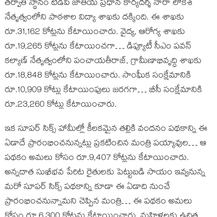
తర్వాతి స్థానం టీడీపీ జాతీయ ప్రధాన కార్యదర్శి నారా లోకేశ్
నేతృత్వంలోని పాఠశాల విద్యా శాఖకు దక్కింది. ఈ శాఖకు
రూ.31,162 కోట్లను కేటాయించారు. వైద్య, ఆరోగ్య శాఖకు
రూ.19,265 కోట్లను కేటాయించగా… డిప్యూటీ సీఎం పవన్
కల్యాణ్ నేతృత్వంలోని పంచాయతీరాజ్, గ్రామీణాభివృద్ధి శాఖకు
రూ.18,848 కోట్లను కేటాయించారు. సాంఘీక సంక్షేమానికి
రూ.10,909 కోట్లు కేటాయింపులు జరగగా… బీసీ సంక్షేమానికి
రూ.23,260 కోట్లు కేటాయించారు.
ఇక సూపర్ సిక్స్ హామీల్లో కీలకమైన తల్లికి వందనం పథకాన్ని ఈ
ఏడాదే ప్రారంభించనున్నట్లు ప్రకటించిన మంత్రి పయ్యావుల… ఆ
పథకం అమలు కోసం రూ.9,407 కోట్లను కేటాయించారు.
అన్నదాత సుఖీభవ పేరిట రైతులకు పెట్టుబడి సాయం ఇవ్వనున్న
మరో సూపర్ సిక్స్ పథకాన్ని కూడా ఈ ఏడాది నుంచే
ప్రారంభించనున్నామని చెప్పిన మంత్రి… ఈ పథకం అమలు
కోసం రూ.6,300 కోట్లను కేటాయించారు. మహిళలకు ఉచిత