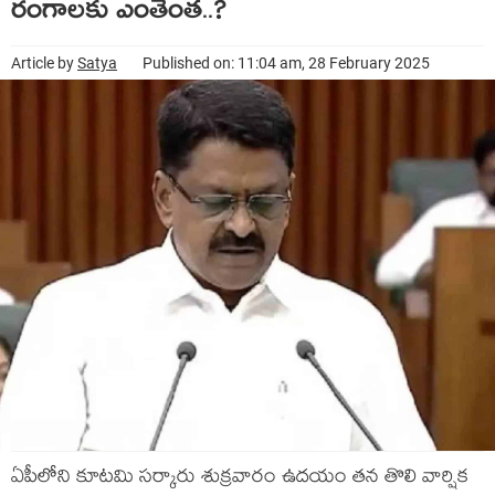
రంగాలకు ఎంతెంత..?
Article by
Satya
Published on: 11:04 am, 28 February 2025
ఏపీలోని కూటమి సర్కారు శుక్రవారం ఉదయం తన తొలి వార్షిక