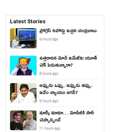
Latest Stories
ప్రోగ్రెస్ రిపోర్టు ఇచ్చిన చంద్ర‌బాబు
6 hours ago
ఉత్త‌రాదిన మోడీ ఇమేజ్‌కు యూత్
చెక్ పెడుతున్నారా?
8 hours ago
అప్పుడు ఒప్పు.. ఇప్పుడు తప్పు..
ఇదేం న్యాయం జగన్?
9 hours ago
మార్క్ మామా… మోదీజీకి సారీ
చెప్పాల్సిందే
11 hours ago