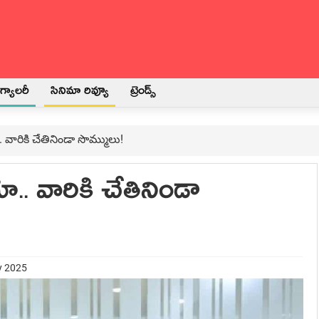
్యాలరీ
సినిమా రివ్యూ
ట్రెండ్స్
. వారికి చేతినిండా సొమ్ములు!
ా.. వారికి చేతినిండా
y 2025