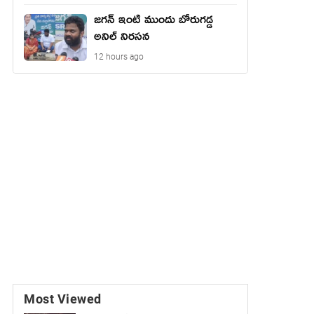
జగన్ ఇంటి ముందు బోరుగడ్డ
అనిల్ నిరసన
12 hours ago
Most Viewed