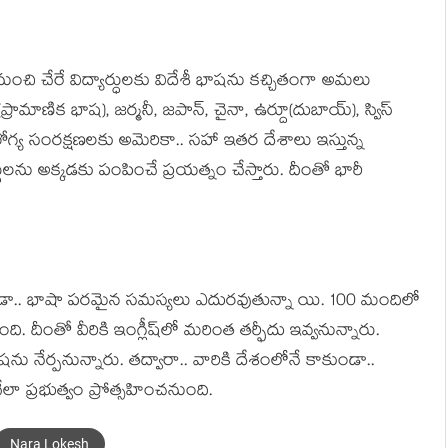
ం నుంచి చేరే విద్యార్ధుల‌కు విదేశీ భాష‌ను క‌చ్చితంగా అమ‌లు
్రామాణిక భాష‌), జ‌ర్మ‌నీ, జ‌పాన్‌, చైనా, ఉర్దూ(దుబాయ్‌), స్విస్
ఆరోగ్య సంర‌క్ష‌ణ‌ల‌కు అమెరికా.. స‌హా ఇత‌ర దేశాలు ఇస్తున్న
ర్థుల‌ను అక్క‌డ‌కు పంపించే ప్ర‌య‌త్నం చేస్తారు. దీంతో భారీ
కు కూడా.. భాషా ప‌ర‌మైన స‌మ‌స్య‌లు ఎదుర‌వుతున్నా యి. 100 మందిలో
 దీంతో వీరికి ఇంగ్లీష్‌లో మ‌రింత త‌ర్ఫీదు ఇవ్వ‌నున్నారు.
ను నేర్ప‌నున్నారు. త‌ద్వారా.. వారికి దేశంలోనే కాకుండా..
ా ప్ర‌భుత్వం ప్రోత్స‌హించ‌నుంది.
Nara Lokesh