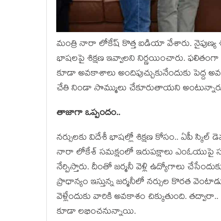
మంత్రి నారా లోకేష్ కొత్త ఐడియా వేశారు. నైపుణ్య శిక్
భాష‌ల‌పై శిక్షణ ఇవ్వాల‌ని నిర్ణ‌యించారు. ఫ‌లితంగా
కూడా అవ‌కాశాలు అందిపుచ్చుకునేందుకు పెద్ద అవ‌కాశ
చేతి నిండా సొమ్ములు చేకూరుతాయ‌ని అంటున్నార
తాజాగా ఒప్పందం..
న‌ర్సుల‌కు విదేశీ భాష‌ల్లో శిక్ష‌ణ కోసం.. ఏపీ స్కి
నారా లోకేశ్‌ సమక్షంలో ఇరుపక్షాలు ఎంఓయుపై సంతక
నేర్పిస్తారు. దీంతో జ‌ర్మ‌నీ వెళ్లి ఉద్యోగాలు చేసేందు
ప్రాధాన్యం ఇస్తున్న జ‌ర్మ‌నీలో న‌ర్సుల కొర‌త వెంట
వెళ్లేందుకు వారికి అవ‌కాశం చిక్కుతుంది. త‌ద్వార
కూడా ల‌భించ‌నున్నాయి.