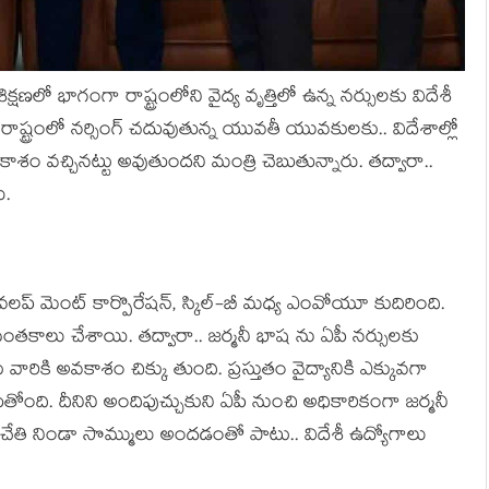
ష‌ణ‌లో భాగంగా రాష్ట్రంలోని వైద్య వృత్తిలో ఉన్న న‌ర్సుల‌కు విదేశీ
 రాష్ట్రంలో న‌ర్సింగ్ చ‌దువుతున్న యువ‌తీ యువ‌కుల‌కు.. విదేశాల్లో
ం వ‌చ్చిన‌ట్టు అవుతుంద‌ని మంత్రి చెబుతున్నారు. త‌ద్వారా..
ు.
ల్ డెవలప్ మెంట్ కార్పొరేషన్, స్కిల్-బీ మ‌ధ్య ఎంవోయూ కుదిరింది.
ాలు చేశాయి. త‌ద్వారా.. జ‌ర్మ‌నీ భాష ను ఏపీ న‌ర్సుల‌కు
కు వారికి అవ‌కాశం చిక్కు తుంది. ప్ర‌స్తుతం వైద్యానికి ఎక్కువ‌గా
ాడుతోంది. దీనిని అందిపుచ్చుకుని ఏపీ నుంచి అధికారికంగా జ‌ర్మ‌నీ
ా.. చేతి నిండా సొమ్ములు అంద‌డంతో పాటు.. విదేశీ ఉద్యోగాలు