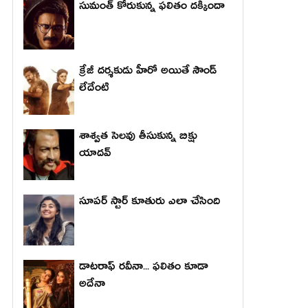
సుమంత్ కోరుకున్న ఫలితం దక్కిందా
క్రేజీ దర్శకుడు హీరో అయితే సౌండ్
లేదేంటి
శాశ్వత సెలవు తీసుకున్న బిక్షు
యాదవ్
సూపర్ స్టార్ కూతురు ఎలా చేసింది
డాటరాఫ్ రవీనా... ఫలితం కూడా
అదేనా