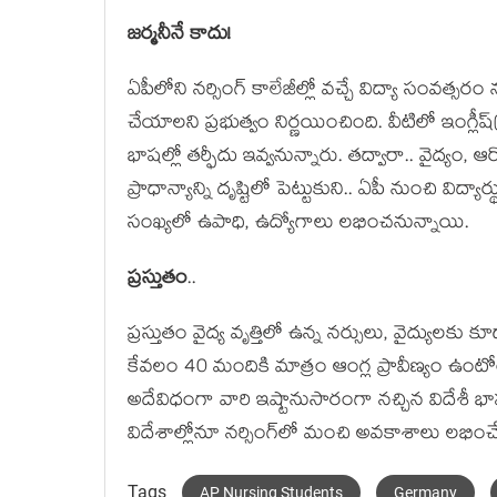
జ‌ర్మ‌నీనే కాదు!
ఏపీలోని న‌ర్సింగ్ కాలేజీల్లో వ‌చ్చే విద్యా సంవ‌త్స‌ర
చేయాల‌ని ప్ర‌భుత్వం నిర్ణయించింది. వీటిలో ఇంగ్లీష్‌(ప
భాష‌ల్లో త‌ర్ఫీదు ఇవ్వ‌నున్నారు. త‌ద్వారా.. వైద్యం, 
ప్రాధాన్యాన్ని దృష్టిలో పెట్టుకుని.. ఏపీ నుంచి విద్యా
సంఖ్య‌లో ఉపాధి, ఉద్యోగాలు ల‌భించ‌నున్నాయి.
ప్ర‌స్తుతం
..
ప్ర‌స్తుతం వైద్య వృత్తిలో ఉన్న న‌ర్సులు, వైద్యుల‌
కేవ‌లం 40 మందికి మాత్రం ఆంగ్ల ప్రావీణ్యం ఉంటోంది.
అదేవిధంగా వారి ఇష్టానుసారంగా న‌చ్చిన విదేశీ భాష‌
విదేశాల్లోనూ న‌ర్సింగ్‌లో మంచి అవ‌కాశాలు ల‌భించేల
Tags
AP Nursing Students
Germany