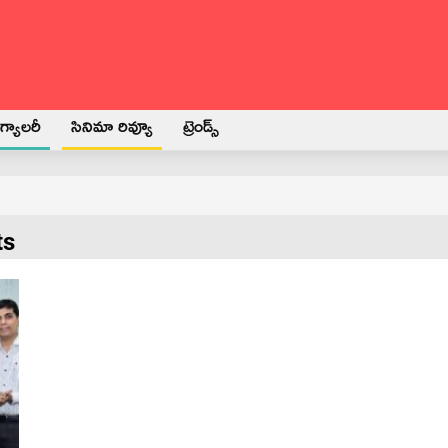
్యాలరీ
సినిమా రివ్యూ
ట్రెండ్స్
ts