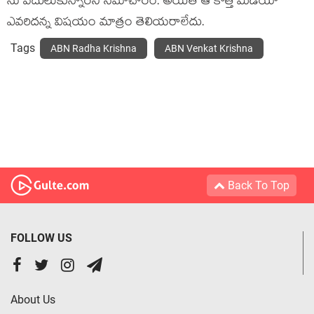
ను వదులుకున్నారని సమాచారం. అయితే ఆ కొత్త మీడియా
ఎవరిదన్న విషయం మాత్రం తెలియరాలేదు.
Tags
ABN Radha Krishna
ABN Venkat Krishna
Back To Top
FOLLOW US
About Us