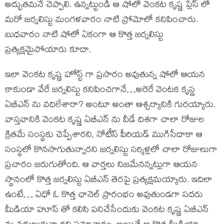
అద్భుతమనే చెప్పాలి. ఉన్నట్టుండి ఆ షోలో వెంకట కృష్ణ ప్లేస్ లో
మరో జర్నలిస్టు మంగళవారం నాటి ప్రోమోలో కనిపించారు.
బుధవారం నాటి షోలో ఏకంగా ఆ కొత్త జర్నలిస్టు
ప్రత్యక్షమైపోయారు కూదా.
ఇలా వెంకట కృష్ణ హోస్ట్ గా ప్రసారం అవుతున్న షోలో ఆయన
కాకుండా వేరే జర్నలిస్టు కనిపించగానే…అరెరే వెంటక కృస్ణ
ఏబీఎన్ ను వదిలేశారా? అంటూ అంతా ఆశ్చర్యానికి గురయ్యారు.
వాస్తవానికి వెంకట కృష్ణ ఏబీఎన్ ను వీడే దిశగా చాలా రోజుల
క్రితమే సంస్థకు చెప్పేశారని, నోటీస్ పీరియడ్ ముగిసేదాకా ఆ
సంస్థలో కొనసాగుతున్నారని జర్నలిస్టు సర్కిళ్లలో చాలా రోజులుగా
ప్రచారం జరుగుతోంది. ఆ వార్తలు నిజమేనన్నట్లుగా ఆయన
స్థానంలో కొత్త జర్నలిస్టు ఏబీఎన్ తెరపై ప్రత్యక్షమయ్యారు. ఇదిలా
ఉంటే… ఏధో ఓ కొత్త ఛానెల్ ప్రారంభం అవుతుండగా సదరు
మీడియా హూస్ తో కలిసి పనిచేసేందుకు వెంకట కృష్ణ ఏబీఎన్