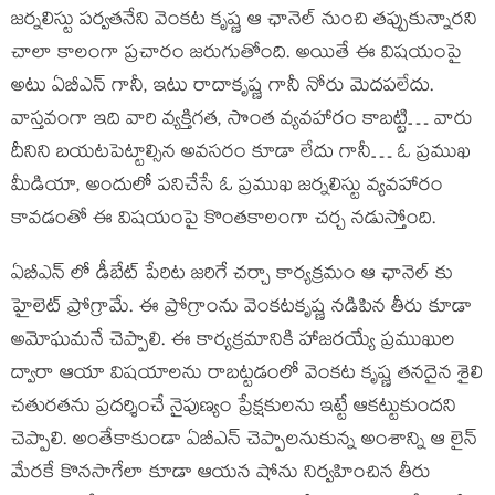
జర్నలిస్టు పర్వతనేని వెంకట కృష్ణ ఆ ఛానెల్ నుంచి తప్పుకున్నారని
చాలా కాలంగా ప్రచారం జరుగుతోంది. అయితే ఈ విషయంపై
అటు ఏబీఎన్ గానీ, ఇటు రాదాకృష్ణ గానీ నోరు మెదపలేదు.
వాస్తవంగా ఇది వారి వ్యక్తిగత, సొంత వ్యవహారం కాబట్టి… వారు
దీనిని బయటపెట్టాల్సిన అవసరం కూడా లేదు గానీ… ఓ ప్రముఖ
మీడియా, అందులో పనిచేసే ఓ ప్రముఖ జర్నలిస్టు వ్యవహారం
కావడంతో ఈ విషయంపై కొంతకాలంగా చర్చ నడుస్తోంది.
ఏబీఎన్ లో డీబేట్ పేరిట జరిగే చర్చా కార్యక్రమం ఆ ఛానెల్ కు
హైలెట్ ప్రోగ్రామే. ఈ ప్రోగ్రాంను వెంకటకృష్ణ నడిపిన తీరు కూడా
అమోఘమనే చెప్పాలి. ఈ కార్యక్రమానికి హాజరయ్యే ప్రముఖుల
ద్వారా ఆయా విషయాలను రాబట్టడంలో వెంకట కృష్ణ తనదైన శైలి
చతురతను ప్రదర్శించే నైపుణ్యం ప్రేక్షకులను ఇట్టే ఆకట్టుకుందని
చెప్పాలి. అంతేకాకుండా ఏబీఎన్ చెప్పాలనుకున్న అంశాన్ని ఆ లైన్
మేరకే కొనసాగేలా కూడా ఆయన షోను నిర్వహించిన తీరు