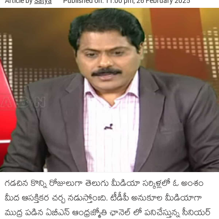
Article by
Satya
Published on: 11:00 pm, 26 February 2025
గడచిన కొన్ని రోజులుగా తెలుగు మీడియా సర్కిళ్లలో ఓ అంశం
మీద ఆసక్తికర చర్చ నడుస్తోంఃది. టీడీపీ అనుకూల మీడియాగా
ముద్ర పడిన ఏబీఎన్ ఆంధ్రజ్మోతి ఛానెల్ లో పనిచేస్తున్న సీనియర్