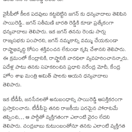
ఉంటానని సాయిరెడ్డి తెలిపారు.
వైసీపీలో కీలక పదవులు కట్టబెట్టిన జగన్ కు ధన్యవాదాలు తెలిపిన
సాయిరెడ్డి.. జగన్ సతీమణి బారతి రెడ్డికి కూడా ప్రత్యేకంగా
ధన్యవాదాలు తెలిపారు. ఇక జగన్ తనను రెండు సార్లు
రాజ్యసభకు పంపారని, జగన్ నమ్మకాన్ని వమ్ము చేయకుండా
రాష్ట్రాభివృద్ది కోసం శక్తివంచన లేకుండా కృషి చేశానని తెలిపారు.
ఈ క్రమంలో కేంద్రానికి, రాష్ట్రానికి వారధిలా వ్యవహరించానన్నారు.
పదేళ్ల పాటు తనకు సహకరించిన ప్రధాని నరేంద్ర మోదీ, కేంద్ర
హోం శాఖ మంత్రి అమిత్ షాలకు ఆయన ధన్యవాదాలు
తెలిపారు.
ఇక టీడీపీ, జనసేనలతో అనుబంధాన్ని సాయిరెడ్డి ఆసక్తికరంగా
ప్రస్తావించారు. టీడీపీపై తనది రాజకీయ పరమైన పోరాటమే
తప్పించి… ఆ పార్టీతో వ్యక్తిగతంగా ఎలాంటి వైరం లేదని
తెలిపారు. చంద్రబాబు కుటుంబంతోనూ తనకు ఎలాంటి వ్యక్తిగత