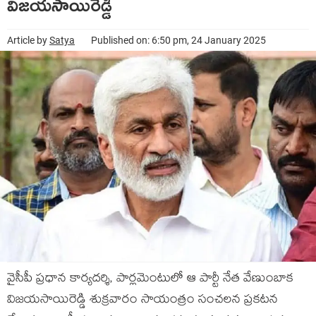
విజయసాయిరెడ్డి
Article by
Satya
Published on: 6:50 pm, 24 January 2025
వైసీపీ ప్రధాన కార్యదర్శి, పార్లమెంటులో ఆ పార్టీ నేత వేణుంబాక
విజయసాయిరెడ్డి శుక్రవారం సాయంత్రం సంచలన ప్రకటన