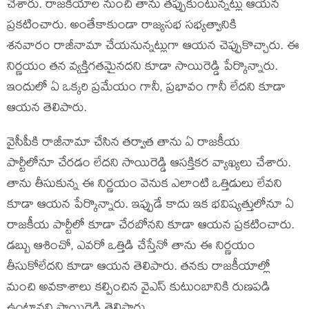
చేశారు. రాజకీయాల నుంచి తాను తప్పుకుంటున్నట్లు ఆయన
ప్రకటించారు. అంతేకాకుండా రాజ్యసభ సభ్యత్వానికి
శనవారం రాజీనామా చేయనున్నట్లుగా ఆయన చెప్పుకొచ్చారు. ఈ
నిర్ణయం తన వ్యక్తిగతమైనదని కూడా సాయిరెడ్డి పేర్కొన్నారు.
ఇందులో ఏ ఒక్కరి ప్రమేయం గానీ, ప్రభావం గానీ లేదని కూడా
ఆయన తెలిపారు.
వైసీపీకి రాజీనామా చేసిన తర్వాత తాను ఏ రాజకీయ
పార్టీలోనూ చేరడం లేదని సాయిరెడ్డి ఆసక్తికర వ్యాఖ్యలు చేశారు.
తాను తీసుకున్న ఈ నిర్ణయం వెనుక ఎలాంటి ఒత్తిడులు లేవని
కూడా ఆయన పేర్కొన్నారు. ఇప్పుడే కాదు ఇక భవిష్యత్తులోనూ ఏ
రాజకీయ పార్టీలో కూడా చేరబోనని కూడా ఆయన ప్రకటించారు.
డబ్బు ఆశించో, ఎవరో ఒత్తిడి చేస్తేనో తాను ఈ నిర్ణయం
తీసుకోలేదని కూడా ఆయన తెలిపారు. తనకు రాజకీయాల్లో
మంచి అవకాశాలు కల్పించిన వైఎస్ కుటుంబానికి రుణపడి