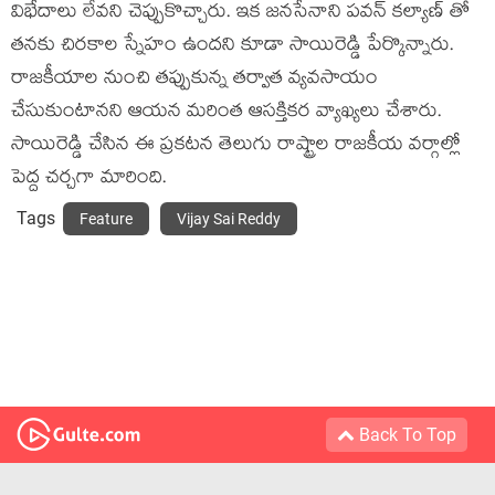
విభేదాలు లేవని చెప్పుకొచ్చారు. ఇక జనసేనాని పవన్ కల్యాణ్ తో
తనకు చిరకాల స్నేహం ఉందని కూడా సాయిరెడ్డి పేర్కొన్నారు.
రాజకీయాల నుంచి తప్పుకున్న తర్వాత వ్యవసాయం
చేసుకుంటానని ఆయన మరింత ఆసక్తికర వ్యాఖ్యలు చేశారు.
సాయిరెడ్డి చేసిన ఈ ప్రకటన తెలుగు రాష్ట్రాల రాజకీయ వర్గాల్లో
పెద్ద చర్చగా మారింది.
Tags
Feature
Vijay Sai Reddy
Back To Top