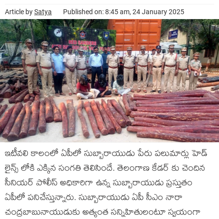
Article by
Satya
Published on: 8:45 am, 24 January 2025
ఇటీవలి కాలంలో ఏపీలో సుబ్బారాయుడు పేరు పలుమార్లు హెడ్
లైన్స్ లోకి ఎక్కిన సంగతి తెలిసిందే. తెలంగాణ కేడర్ కు చెందిన
సీనియర్ పోలీస్ అధికారిగా ఉన్న సుబ్బారాయుడు ప్రస్తుతం
ఏపీలో పనిచేస్తున్నారు. సుబ్బారాయుడు ఏపీ సీఎం నారా
చంద్రబాబునాయుడుకు అత్యంత సన్నిహితులంటూ స్వయంగా