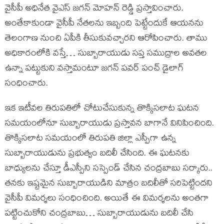
వైసీపీ అధినేత వైఎస్ జగన్ మోహన్ రెడ్డి ప్రస్తావించారు.
అంతేకాకుండా వైసీపీ నేతలను ఇబ్బంది పెట్టేందుకే ఆయనను
తెలంగాణ నుంచి ఏపీకి తీసుకువచ్చారని ఆరోపించారు. తాము
అధికారంలోకి వస్తే… సుబ్బారాయుడు సప్త సముద్రాల అవతల
ఉన్నా పట్టుకుని వస్తామంటూ జగన్ పవర్ పంచ్ డైలాగ్
సంధించారు.
ఇక ఇటీవల తిరుపతిలో చోటుచేసుకున్న తొక్కిసలాట ఘటన
సమయంలోనూ సుబ్బారాయుడు ప్రస్తావన బాగానే వినిపించింది.
తొక్కిసలాట సమయంలో తిరుపతి జిల్లా ఎస్పీగా ఉన్న
సుబ్బారాయుడును ప్రభుత్వం బదిలీ చేసింది. ఈ ఘటనకు
బాధ్యులను చేస్తూ డీఎస్పీని సస్పెండ్ చేసిన చంద్రబాబు సర్కారు..
తనకు ఇష్టమైన సుబ్బారాయుడిని మాత్రం బదిలీతో సరిపెట్టిందని
వైసీపీ విమర్శలు సంధించింది. అయితే ఈ విమర్శలను అంతగా
పట్టించుకోని చంద్రబాబు… సుబ్బారాయుడును బదిలీ చేసి