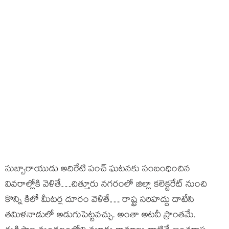
సుబ్బారాయుడు అదిరేటి పంచ్ ఘటనకు సంబంధించిన
వివరాల్లోకి వెళితే…చిత్తూరు నగరంలో జిల్లా కలెక్టరేట్ నుంచి
కొన్ని కిలో మీటర్ల దూరం వెళితే… రాష్ట్ర సరిహద్దు దాటేసి
తమిళనాడులో అడుగుపెట్టవచ్చు. అంతా అటవీ ప్రాంతమే.