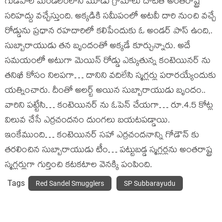
గుడిపాల మండలంలోని మూడు గ్రామాలు దాటితే అంతరాష్ట్ర
సరిహద్దు వచ్చేస్తుంది. అక్కడికి సమీపంలో అటవీ దారి నుంచి వచ్చే
రోడ్డును ప్రధాన రహదారిలో కలిపేందుకు ఓ అండర్ పాస్ ఉంది,.
సుబ్బారాయుడు తన బృందంతో అక్కడే కూర్చున్నారు. అదే
సమయంలో అటుగా మెయిన్ రోడ్డు ఎక్కుతున్న కంటెయినర్ ను
తనిఖీ కోసం నిలపగా… దానిని వదిలేసి స్మగ్లర్లు పరారయ్యేందుకు
యత్నించారు. దీంతో అలర్ట్ అయిన సుబ్బారాయుడు బృందం..
వారిని పట్టేసి… కంటెయినర్ ను ఓపెన్ చేయగా… రూ.4.5 కోట్ల
విలువ చేసే ఎర్రచందనం దుంగలు బయటపడ్డాయి.
ఇంకేముంది… కంటెయినర్ సహా ఎర్రచందనాన్ని గోడౌన్ కు
తరలించిన సుబ్బారాయుడు టీం… పట్టుబడ్డ స్మగ్లర్లను అంతరాష్ట్ర
స్మగ్లర్లుగా గుర్తించి కటకటాల వెనక్కి పంపింది.
Tags
Red Sandel Smugglers
SP Subbarayudu