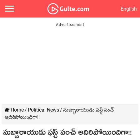
English
Home
/
Political News
/
సుబ్బారాయుడు ఫస్ట్ పంచ్
అదిరిపోయిందిగా!!
సుబ్బారాయుడు ఫస్ట్ పంచ్ అదిరిపోయిందిగా!!