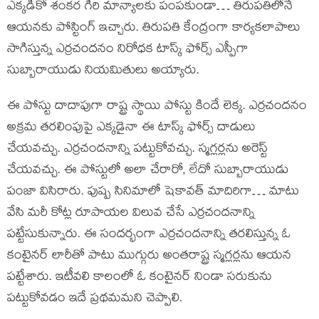
ఎక్కడికో శంకర గిరి మాన్యాలకు పంపకుండా… తిరుపతిలోనే
ఆయనకు పోస్టింగ్ ఇచ్చారు. తిరుపతి కేంద్రంగా కార్యకలాపాలు
సాగిస్తున్న ఎర్రచందనం నిరోధక టాస్క్ ఫోర్స్ ఎస్పీగా
సుబ్బారాయుడు నియమితులు అయ్యారు.
ఈ పోస్టు దాదాపుగా రాష్ట్ర స్థాయి పోస్టు కిందే లెక్క. ఎర్రచందనం
అక్రమ తరలింపుపై ఎక్కడైనా ఈ టాస్క్ ఫోర్స్ దాడులు
చేయవచ్చు. ఎర్రచందనాన్ని పట్టుకోవచ్చు. స్మగ్లర్లను అరెస్ట్
చేయవచ్చు. ఈ పోస్టులో అలా చేరారో, లేదో సుబ్బారాయుడు
పంజా విసిరారు. పుష్ప సినిమాలో షెకావత్ మాదిరిగా… మాటు
వేసి మరీ కోట్ల రూపాయల విలువ చేసే ఎర్రచందనాన్ని
పట్టేసుకున్నారు. ఈ సందర్భంగా ఎర్రచందనాన్ని తరలిస్తున్న ఓ
కంటైనర్ లారీతో పాటు ముగ్గురు అంతరాష్ట్ర స్మగ్లర్లను ఆయన
పట్టేశారు. ఇటీవలి కాలంలో ఓ కంటైనర్ నిండా సరుకును
పట్టుకోవడం ఇదే ప్రథమమని చెప్పాలి.