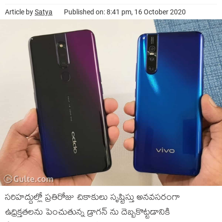
Article by
Satya
Published on: 8:41 pm, 16 October 2020
సరిహద్దుల్లో ప్రతిరోజు చికాకులు సృష్టిస్తు అనవసరంగా
ఉధ్రిక్తతలను పెంచుతున్న డ్రాగన్ ను దెబ్బకొట్టడానికి