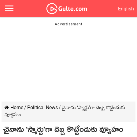
English
Home
/
Political News
/
చైనాను ‘స్మార్టు’గా దెబ్బ కొట్టేందుకు
వ్యూహం
చైనాను ‘స్మార్టు’గా దెబ్బ కొట్టేందుకు వ్యూహం