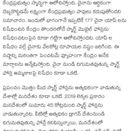
కేంద్రప్రభుత్వం స్మార్టుగా ఆలోచిస్తోంది. చైనాను ఆర్ధికంగా
దెబ్బకొట్టడమే లక్ష్యంగా కేంద్రప్రభుత్వం పావులు కదుపుతోందని
సమాచారం. ఇందులో భాగంగానే ఇప్పటికే 177 చైనా యాప్ లను
నిషేధించిన కేంద్రం తొందరలోనే స్మార్ట్ మొబైల్ ఫోన్లను
నిషేధించటంపైన కూడా గట్టిగా ఆలోచిస్తోందట. యాప్ ల
నిషేధం వల్లే చైనాకు వేలకోట్ల రూపాయల నష్టం జరిగింది. ఈ
నష్టాన్ని మరింతగా పెంచటమే వ్యూహంగా కేంద్రం అనేక
మార్గాలను అన్వేషిస్తోంది. చైనా నుండి దిగుమతవుతున్న స్మార్ట్
ఫోన్ల అమ్మకాలపై నిషేధం కూడా ఒకటి.
ప్రపంచం మొత్తం మీద స్మార్ట్ ఫోన్లను అత్యధికంగా వాడుతున్న
దేశాల్లో మనదేశం కూడా ఒకటి. 2019 లెక్కల ప్రకారం
మనదేశంలో సుమారు 45 కోట్లమంది స్మార్ట్ ఫోన్లను
వాడుతున్నారట. వీటిల్లో అత్యధికం డ్రాగన్ దేశంనుండి
దిగుమతవుతున్న ఫోన్లే కనిపిస్తున్నాయి. మనదేశంలో