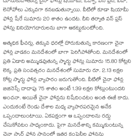
దూసుకుపోతున్న చైనా ఫోన్లు షియామీ, ఒప్పో, వన్ ప్లస్, వివో,
లెనోవోలు ఎక్కువగా కనబడుతున్నాయి. వీటిలో కూడా షియామీ
ఫోన్ల షేరే సుమారు 20 శాతం ఉందట. దీని తర్వాత వన్ ప్లస్
ఫోన్లు వినియోగదారులను బాగా ఆకట్టుకుంటోంది.
అత్యధిక ఫీచర్లు, తక్కువ ధరల్లో దొరుకుతున్న కారణంగా చైనా
ఫోన్ల వాడకం మనదేశంలో బాగా పెరిగిపోతోంది. మనదేశంలో
ప్రతి ఏడాది అమ్ముడవుతున్న స్మార్టు ఫోన్లు సుమారు 15.80 కోట్లని
లెక్క. ప్రతి సంవత్సరం మనదేశంలో సుమారు రూ. 2.13 లక్షల
కోట్ల స్మార్టు ఫోన్ల వ్యాపారం జరుగుతోంది. వీటిలో చైనా ఫోన్ల
బిజినెస్సే దాదాపు 75 శాతం అంటే 1.39 లక్షల కోట్లుంటుందని
అంచనా. అయితే చైనా ఫోన్లను నిషేదించటం అంత ఈజీ కాదు.
ఎందుకంటే రెండు దేశాల మధ్య వ్యాపారపరమైన అనేక
ఒప్పందాలుంటాయి. ఏకపక్షంగా ఆ ఒప్పందాలను రద్దు
చేసుకోవటం సాధ్యంకాదు. పైగా మనదేశాన్ని కమ్ముకుంటున్న
చైనా స్మార్ట్ ఫోన్ల స్ధానంలో ఇతర కంపెనీల ఫోన్లను