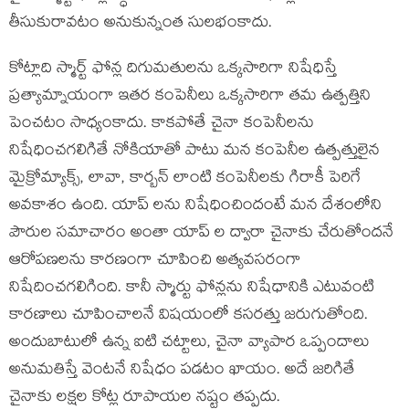
తీసుకురావటం అనుకున్నంత సులభంకాదు.
కోట్లాది స్మార్ట్ ఫోన్ల దిగుమతులను ఒక్కసారిగా నిషేధిస్తే
ప్రత్యామ్నాయంగా ఇతర కంపెనీలు ఒక్కసారిగా తమ ఉత్పత్తిని
పెంచటం సాధ్యంకాదు. కాకపోతే చైనా కంపెనీలను
నిషేధించగలిగితే నోకియాతో పాటు మన కంపెనీల ఉత్పత్తులైన
మైక్రోమ్యాక్స్, లావా, కార్బన్ లాంటి కంపెనీలకు గిరాకీ పెరిగే
అవకాశం ఉంది. యాప్ లను నిషేధించిందంటే మన దేశంలోని
పౌరుల సమాచారం అంతా యాప్ ల ద్వారా చైనాకు చేరుతోందనే
ఆరోపణలను కారణంగా చూపించి అత్యవసరంగా
నిషేదించగలిగింది. కానీ స్మార్టు ఫోన్లను నిషేధానికి ఎటువంటి
కారణాలు చూపించాలనే విషయంలో కసరత్తు జరుగుతోంది.
అందుబాటులో ఉన్న ఐటి చట్టాలు, చైనా వ్యాపార ఒప్పందాలు
అనుమతిస్తే వెంటనే నిషేధం పడటం ఖాయం. అదే జరిగితే
చైనాకు లక్షల కోట్ల రూపాయల నష్టం తప్పదు.