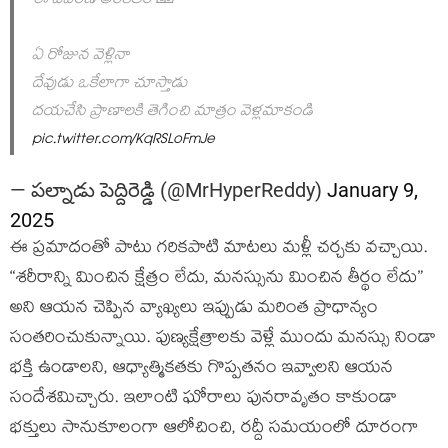
ఈ వివరణ అంకితం 🙏
ఏ రోజున వెళ్లినా
దేవుడు ఒకేలాగా చూస్తాడు
దయచేసి ప్రాణాలకి తెగించి మాత్రం వెళ్లమాకండి
pic.twitter.com/KqRSLoFmJe
— పల్నాడు పెద్దిరెడ్డి (@MrHyperReddy)
January 9,
2025
ఈ ప్రమాదంతో పాటు గరికపాటి మాటలు మళ్లీ చర్చకు వచ్చాయి.
“శరీరాన్ని మించిన క్షేత్రం లేదు, మనస్సును మించిన తీర్థం లేదు”
అని ఆయన చెప్పిన వ్యాఖ్యలు ఇప్పుడు మరింత ప్రాధాన్యం
సంతరించుకున్నాయి. పుణ్యక్షేత్రాలకు వెళ్లే ముందు మనస్సు నిండా
భక్తి ఉండాలని, ఆధ్యాత్మికతకు గొప్పతనం ఇవ్వాలని ఆయన
సందేశమిచ్చారు. ఇలాంటి ఘోరాలు పునరావృతం కాకుండా
భక్తులు సానుకూలంగా ఆలోచించి, రద్దీ సమయంలో దూరంగా