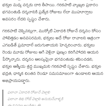
భక్తుల మధ్య చర్చకు దారి తీసాయి. గరికపాటి వ్యాఖ్యల ప్రకారం
భగవంతుడి దర్శనానికి ప్రత్యేక రోజులు లేదా ముహూర్తాలు
అవసరం లేదని స్పష్టం చేశారు.
గరికపాటి చెప్పినట్లుగా, ముక్కోటి ఏకాదశి రోజునే దర్శనం కోసం
పోటెత్తడం అనవసరమని, భక్తులు అదే రోజు రావాలని ఆత్రంగా
ఎగబడితే ప్రమాదాలే జరుగుతాయని హెచ్చరించారు. భక్తులు
రెండు మూడు రోజులు ఆగి వెళ్లినా పుణ్యం కరిగిపోదని ఆయన
పేర్కొన్నారు. దర్శనం ఆలస్యమైనా భగవంతుడు శపించడని,
భక్తుల ఆత్మీయ శ్రద్ధ ముఖ్యమని గరికపాటి స్పష్టం చేశారు. భక్తుల
భద్రత, ధార్మిక చింతన రెండూ సమసమాజంగా ఉండాలని ఆయన
అభిప్రాయపడ్డారు.
ఫలానా ఏకాదశి రోజునే వెళ్లాలి
ఫలానా తిథి రోజే వెళ్లాలి అనుకునేవాళ్ళకి