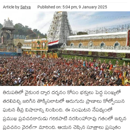
Article by
Satya
Published on: 5:04 pm, 9 January 2025
తిరుపతిలో వైకుంఠ ద్వార దర్శనం కోసం భక్తులు పెద్ద సంఖ్యలో
తరలివచ్చి జరిగిన తొక్కిసలాటలో ఆరుగురు ప్రాణాలు కోల్పోయిన
ఘటన తీవ్ర విషాదాన్ని నింపింది. ఈ సంఘటన నేపథ్యంలో
ప్రముఖ ప్రవచనకారుడు గరికపాటి నరసింహారావు గతంలో ఇచ్చిన
ప్రవచనం వైరల్‌గా మారింది. ఆయన చెప్పిన సూత్రాలు ప్రస్తుతం