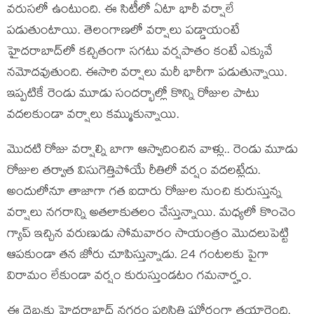
వరుసలో ఉంటుంది. ఈ సిటీలో ఏటా భారీ వర్షాలే
పడుతుంటాయి. తెలంగాణలో వర్షాలు పడ్డాయంటే
హైదరాబాద్‌లో కచ్చితంగా సగటు వర్షపాతం కంటే ఎక్కువే
నమోదవుతుంది. ఈసారి వర్షాలు మరీ భారీగా పడుతున్నాయి.
ఇప్పటికే రెండు మూడు సందర్భాల్లో కొన్ని రోజుల పాటు
వదలకుండా వర్షాలు కమ్ముకున్నాయి.
మొదటి రోజు వర్షాల్ని బాగా ఆస్వాదించిన వాళ్లు.. రెండు మూడు
రోజుల తర్వాత విసుగెత్తిపోయే రీతిలో వర్షం వదలట్లేదు.
అందులోనూ తాజాగా గత ఐదారు రోజుల నుంచి కురుస్తున్న
వర్షాలు నగరాన్ని అతలాకుతలం చేస్తున్నాయి. మధ్యలో కొంచెం
గ్యాప్ ఇచ్చిన వరుణుడు సోమవారం సాయంత్రం మొదలుపెట్టి
ఆపకుండా తన జోరు చూపిస్తున్నాడు. 24 గంటలకు పైగా
విరామం లేకుండా వర్షం కురుస్తుండటం గమనార్హం.
ఈ దెబ్బకు హైదరాబాద్ నగరం పరిస్థితి ఘోరంగా తయారైంది.