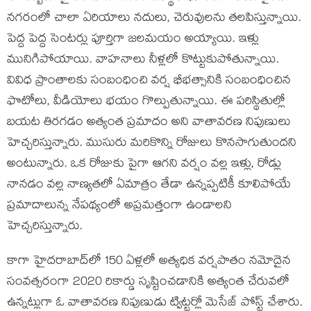
నగరంలో చాలా ఏరియాలు నదులు, చెరువులను తలపిస్తున్నాయి.
పెద్ద పెద్ద సెంటర్లు పూర్తిగా జలమయం అయ్యాయి. ఇళ్లు
మునిగిపోయాయి. వాహనాలు నీళ్లలో కొట్టుకుపోతున్నాయి.
వివిధ ప్రాంతాలకు సంబంధించి వర్ష భీభత్సానికి సంబంధించిన
ఫొటోలు, వీడియోలు భయం గొల్పుతున్నాయి. ఈ పరిస్థితుల్లో
బయట తిరగడం అత్యంత ప్రమాదం అని వాతావరణ నిపుణులు
హెచ్చరిస్తున్నారు. ముసురు మరికొన్ని రోజులు కొనసాగుతుందని
అంటున్నారు. ఒక రోజుకు పైగా ఆగని వర్షం వల్ల ఇళ్లు, రోడ్లు
నానడం వల్ల నాణ్యతలో ఏమాత్రం తేడా ఉన్నప్పటికీ కూలిపోయే
ప్రమాదాలున్న నేపథ్యంలో అప్రమత్తంగా ఉండాలని
హెచ్చరిస్తున్నారు.
కాగా హైదరాబాద్‌లో 150 ఏళ్లలో అత్యధిక వర్షపాతం నమోదైన
సంవత్సరంగా 2020 రికార్డు సృష్టించడానికి అత్యంత చేరువలో
ఉన్నట్లుగా ఓ వాతావరణ నిపుణుడు ట్విట్టర్లో మెసేజ్ పోస్ట్ చేశారు.