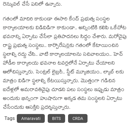
రెన్యువల్ చేసే పనిలో ఉన్నారు.
గతంలో మాదిరి కాకుండా ఈసారి కేంద్ ప్రభుత్వ సంస్థల
కార్యాలయాలకు విడివిడిగా కాకుండా.. అన్నింటికి కలిపి ఒకేచోట
భవనాన్ని ఏర్పాటు చేసేలా ప్రతిపాదనలు సిద్ధం చేశారు. మరోవైపు
రాష్ట్ర ప్రభుత్వ సంస్థలు.. కార్పొరేషన్లకు గతంలో కేటాయించిన
స్థలాల్ని రద్దు చేసి.. వాటి కార్యాలయాలను సచివాలయం.. హెచ్
వోడీల కార్యాలయ భవనాల టవర్లలోనే ఏర్పాటు చేయాలని
ఆలోచిస్తున్నారు. సెంట్రల్ లైబ్రరీ.. స్టేట్ మ్యూజియం.. ల్యాబ్ లకు
మాత్రం విడిగా స్థలాల్ని కేటయిస్తున్నారు. మొత్తంగా గడిచిన
ఐదేళ్లలో అమరావతివైపు చూడని పలు సంస్థలు ఇప్పుడు మాత్రం
అందుకు భిన్నంగా హుషారుగా అక్కడ తమ సంస్థలని ఏర్పాటు
చేసేందుకు ఆసక్తిని ప్రదర్శిస్తున్నారు.
Tags
Amaravati
BITS
CRDA