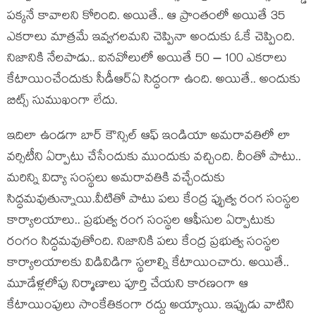
పక్కనే కావాలని కోరింది. అయితే.. ఆ ప్రాంతంలో అయితే 35
ఎకరాలు మాత్రమే ఇవ్వగలమని చెప్పినా అందుకు ఓకే చెప్పింది.
నిజానికి నేలపాడు.. ఐనవోలులో అయితే 50 – 100 ఎకరాలు
కేటాయించేందుకు సీడీఆర్ఏ సిద్ధంగా ఉంది. అయితే.. అందుకు
బిట్స్ సుముఖంగా లేదు.
ఇదిలా ఉండగా బార్ కౌన్సిల్ ఆఫ్ ఇండియా అమరావతిలో లా
వర్సిటీని ఏర్పాటు చేసేందుకు ముందుకు వచ్చింది. దీంతో పాటు..
మరిన్ని విద్యా సంస్థలు అమరావతికి వచ్చేందుకు
సిద్ధమవుతున్నాయి.వీటితో పాటు పలు కేంద్ర ప్భుత్వ రంగ సంస్థల
కార్యాలయాలు.. ప్రభుత్వ రంగ సంస్థల ఆఫీసుల ఏర్పాటుకు
రంగం సిద్ధమవుతోంది. నిజానికి పలు కేంద్ర ప్రభుత్వ సంస్థల
కార్యాలయాలకు విడివిడిగా స్థలాల్ని కేటాయించారు. అయితే..
మూడేళ్లలోపు నిర్మాణాలు పూర్తి చేయని కారణంగా ఆ
కేటాయింపులు సాంకేతికంగా రద్దు అయ్యాయి. ఇప్పుడు వాటిని