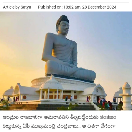
Article by
Satya
Published on: 10:02 am, 28 December 2024
ఆంధ్రుల రాజధానిగా అమరావతిని తీర్చిదిద్దేందుకు కంకణం
కట్టుకున్న ఏపీ ముఖ్యమంత్రి చంద్రబాబు.. ఆ దిశగా వేగంగా