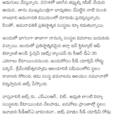
అడుగులు వేస్తున్నారు. 2014లో జరిగిన తప్పుల్ని రిపీట్ చేయని
ఆయన.. తాను ముఖ్యమంత్రిగా బాధ్యతలు చేపట్టిన నాటి నుంచి
రాజధాని అమరావతి విషయంలో దూకుడు ప్రదర్శిస్తున్నారు.
దీంతో.. అమరావతికి ప్రతిష్ఠాత్మక సంస్థలు క్యూ కడుతున్నాయి.
ఇందులో భాగంగా తాజాగా రానున్న సంస్థల వివరాలు బయటకు
వచ్చాయి. ఇందులో ప్రతిష్టాత్మకమైన బిర్లా ఇన్ స్టిట్యూట్ ఆఫ్
టెక్నాలజీ అండ్ సైన్సెస్ (బిట్స్) క్యాంపస్ కు సీఆర్ డీఏ 35
ఎకరాలు కేటాయించనుంది. ఇందుకోసం సీడ్ యాక్సెస్ రోడ్డు
పక్కనే.. శ్రీవేంకటేశ్వరస్వామి ఆలయానికి సమీపంలోని స్థలం
కావాలని కోరింది. తమ సంస్థ భవనాలను ఆలయం నమూనాలో
నిర్మిస్తామని బిట్స్ పేర్కొంది.
వాస్తవానికి బిట్స్ కు.. ఎస్ఎంఆర్.. విట్.. అమ్రత లాంటి విద్యా
సంస్థలకు కేటాయించిన నేలపాడు.. ఐనవోలు ప్రాంతాల్లో స్థలం
ఇవ్వాలని సీడీఆర్ఏ భావించినా.. బిట్స్ మాత్రం సీడ్ యాక్సిస్ రోడ్డు