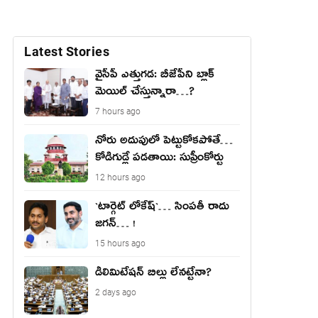
Latest Stories
వైసీపీ ఎత్తుగ‌డ‌: బీజేపీని బ్లాక్
మెయిల్ చేస్తున్నారా…?
7 hours ago
నోరు అదుపులో పెట్టుకోక‌పోతే…
కోడిగుడ్లే ప‌డ‌తాయి: సుప్రీంకోర్టు
12 hours ago
`టార్గెట్ లోకేష్‌`… సింప‌తీ రాదు
జ‌గ‌న్‌… !
15 hours ago
డీలిమిటేషన్ బిల్లు లేన‌ట్టేనా?
2 days ago