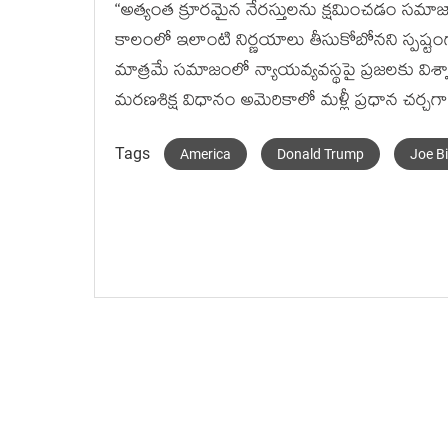
“అత్యంత క్రూరమైన నేరస్తులను క్షమించడం సమాజాన
కాలంలో ఇలాంటి నిర్ణయాలు తీసుకోబోనని స్పష్
మాత్రమే సమాజంలో న్యాయవ్యవస్థపై ప్రజలకు విశ్వ
మరణశిక్ష విధానం అమెరికాలో మళ్లీ ప్రధాన చర్చగా
Tags
America
Donald Trump
Joe B