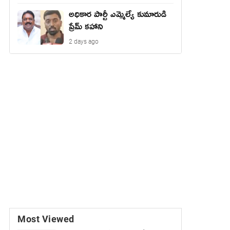
అధికార పార్టీ ఎమ్మెల్యే కుమారుడి
ప్రేమ్ కహాని
2 days ago
Most Viewed