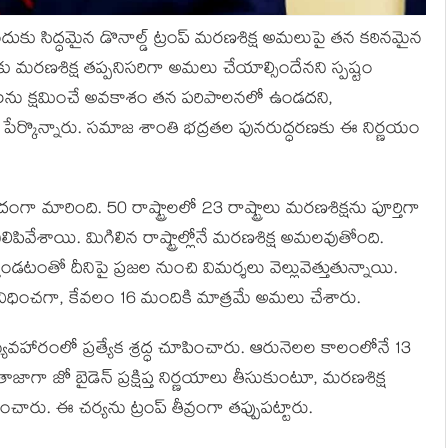
టేందుకు సిద్ధమైన డొనాల్డ్ ట్రంప్ మరణశిక్ష అమలుపై తన కఠినమైన
ులకు మరణశిక్ష తప్పనిసరిగా అమలు చేయాల్సిందేనని స్పష్టం
తులను క్షమించే అవకాశం తన పరిపాలనలో ఉండదని,
్ పేర్కొన్నారు. సమాజ శాంతి భద్రతల పునరుద్ధరణకు ఈ నిర్ణయం
గా మారింది. 50 రాష్ట్రాలలో 23 రాష్ట్రాలు మరణశిక్షను పూర్తిగా
లిపివేశాయి. మిగిలిన రాష్ట్రాల్లోనే మరణశిక్ష అమలవుతోంది.
టంతో దీనిపై ప్రజల నుంచి విమర్శలు వెల్లువెత్తుతున్నాయి.
విధించగా, కేవలం 16 మందికి మాత్రమే అమలు చేశారు.
వ్యవహారంలో ప్రత్యేక శ్రద్ధ చూపించారు. ఆరునెలల కాలంలోనే 13
ా జో బైడెన్ ప్రక్షిప్త నిర్ణయాలు తీసుకుంటూ, మరణశిక్ష
చారు. ఈ చర్యను ట్రంప్ తీవ్రంగా తప్పుపట్టారు.