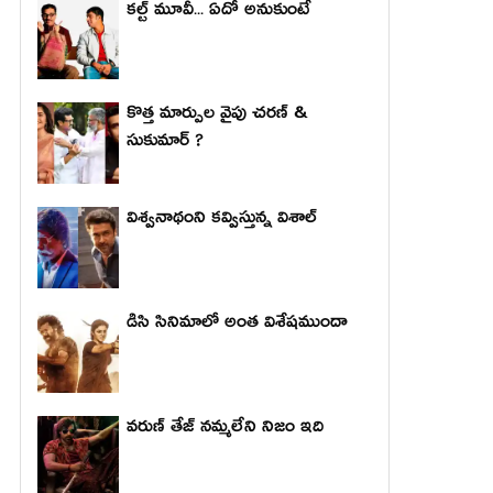
కల్ట్ మూవీ... ఏదో అనుకుంటే
కొత్త మార్పుల వైపు చరణ్ &
సుకుమార్ ?
విశ్వనాథంని కవ్విస్తున్న విశాల్
డిసి సినిమాలో అంత విశేషముందా
వరుణ్ తేజ్ నమ్మలేని నిజం ఇది