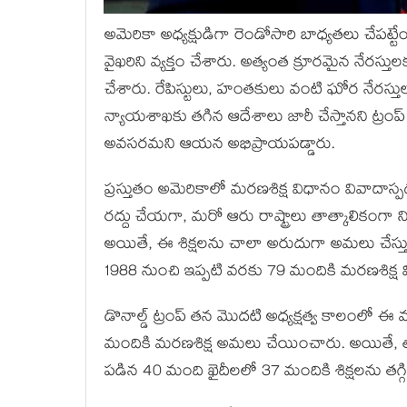
అమెరికా అధ్యక్షుడిగా రెండోసారి బాధ్యతలు చేపట్
వైఖరిని వ్యక్తం చేశారు. అత్యంత క్రూరమైన నేరస్త
చేశారు. రేపిస్టులు, హంతకులు వంటి ఘోర నేరస్
న్యాయశాఖకు తగిన ఆదేశాలు జారీ చేస్తానని ట్రంప
అవసరమని ఆయన అభిప్రాయపడ్డారు.
ప్రస్తుతం అమెరికాలో మరణశిక్ష విధానం వివాదాస్పదం
రద్దు చేయగా, మరో ఆరు రాష్ట్రాలు తాత్కాలికంగా ని
అయితే, ఈ శిక్షలను చాలా అరుదుగా అమలు చేస్తుండ
1988 నుంచి ఇప్పటి వరకు 79 మందికి మరణశిక్ష 
డొనాల్డ్ ట్రంప్ తన మొదటి అధ్యక్షత్వ కాలంలో ఈ 
మందికి మరణశిక్ష అమలు చేయించారు. అయితే, తాజాగ
పడిన 40 మంది ఖైదీలలో 37 మందికి శిక్షలను తగ్గిం