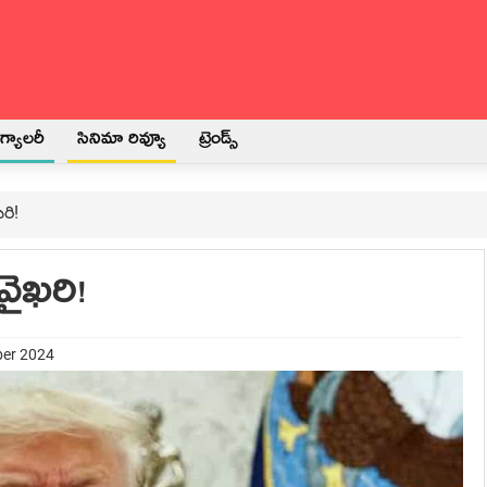
్యాలరీ
సినిమా రివ్యూ
ట్రెండ్స్
రి!
వైఖరి!
ber 2024