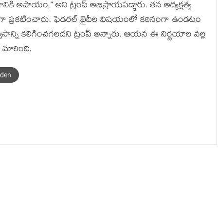
ికి అపాయం,” అని ట్రంప్ అభిప్రాయపడ్డారు. తన అధ్యక్షత్వ
టంగా ప్రకటించారు. ఫెడరల్ ఖైదీల విషయంలో కఠినంగా ఉండటం
ాసాన్ని కలిగించగలదని ట్రంప్ అన్నారు. ఆయన ఈ నిర్ణయాల వల్ల
 మారింది.
iden