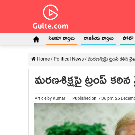
సినిమా వార్తలు
రాజకీయ వార్తలు
ఫోటో గ
Home
/
Political News
/
మరణశిక్షపై ట్రంప్ కఠిన వైఖ
మరణశిక్షపై ట్రంప్ కఠిన 
Article by
Kumar
Published on: 7:36 pm, 25 Decem