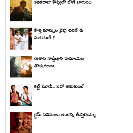
కనకరాజు కొట్టులో బోణీ బాగుంది
కొత్త మార్పుల వైపు చరణ్ &
సుకుమార్ ?
రాకాసి గాడ్జిల్లాని రామాయణ
తొక్కగలదా
కల్ట్ మూవీ... ఏదో అనుకుంటే
క్రైమ్ సినిమాలు ఇంకెన్ని తీస్తారయ్యా