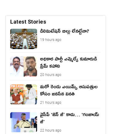
Latest Stories
డీలిమిటేషన్ బిల్లు లేన‌ట్టేనా?
19 hours ago
అధికార పార్టీ ఎమ్మెల్యే కుమారుడి
ప్రేమ్ కహాని
20 hours ago
మరో రెండు ఎయిమ్స్ ఆసుపత్రుల
కోసం జనసేన వినతి
21 hours ago
వైసీపీ ‘జెన్ జీ’ కాదు… ‘గంజాయ్
జీ’
22 hours ago