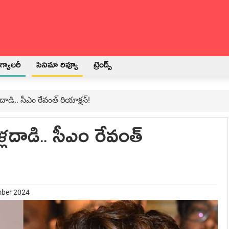
్యాలరీ
సినిమా రివ్యూ
ట్రెండ్స్
దాడి.. సీఎం రేవంత్ రియాక్ష‌న్!
్ల‌దాడి.. సీఎం రేవంత్
mber 2024