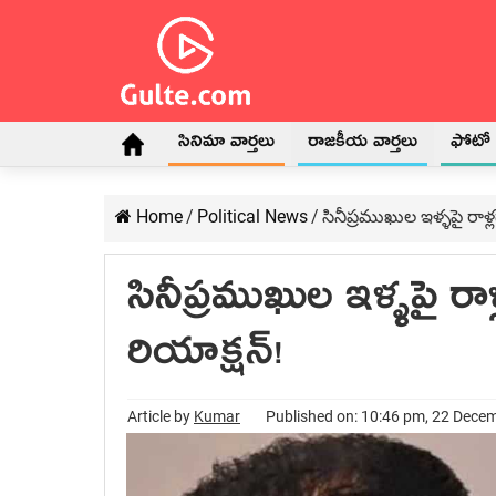
సినిమా వార్తలు
రాజకీయ వార్తలు
ఫోటో గ
Home
/
Political News
/
సినీప్రముఖుల ఇళ్ళపై రాళ్ల‌
సినీప్రముఖుల ఇళ్ళపై రాళ
రియాక్ష‌న్!
Article by
Kumar
Published on: 10:46 pm, 22 Dece