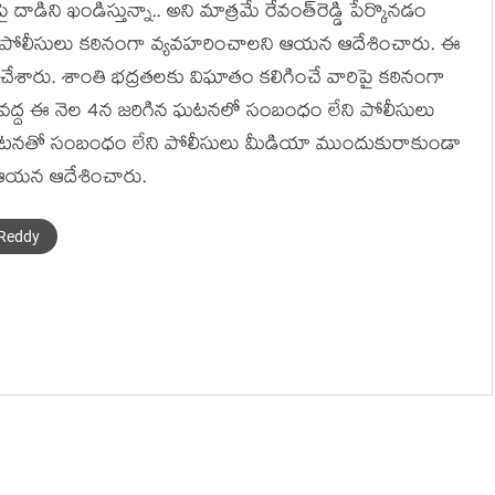
 దాడిని ఖండిస్తున్నా.. అని మాత్ర‌మే రేవంత్‌రెడ్డి పేర్కొన‌డం
 పోలీసులు క‌ఠినంగా వ్య‌వ‌హ‌రించాల‌ని ఆయ‌న ఆదేశించారు. ఈ
చేశారు. శాంతి భ‌ద్ర‌త‌ల‌కు విఘాతం క‌లిగించే వారిపై క‌ఠినంగా
్ వ‌ద్ద ఈ నెల 4న జ‌రిగిన ఘ‌ట‌న‌లో సంబంధం లేని పోలీసులు
 ఘ‌ట‌న‌తో సంబంధం లేని పోలీసులు మీడియా ముందుకురాకుండా
ు ఆయ‌న ఆదేశించారు.
Reddy