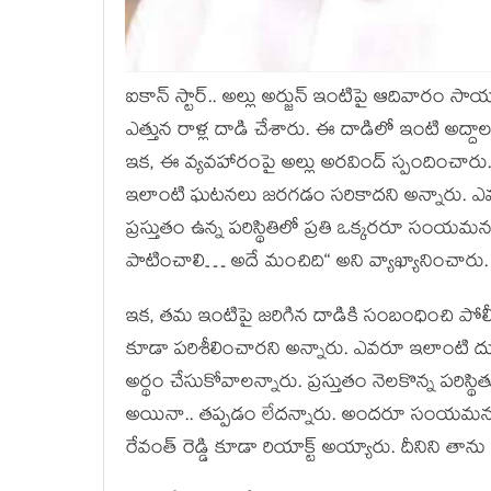
ఐకాన్ స్టార్‌.. అల్లు అర్జున్ ఇంటిపై ఆదివారం సాయ
ఎత్తున రాళ్ల దాడి చేశారు. ఈ దాడిలో ఇంటి అద్దా
ఇక‌, ఈ వ్య‌వ‌హారంపై అల్లు అర‌వింద్ స్పందించా
ఇలాంటి ఘ‌ట‌న‌లు జ‌ర‌గ‌డం స‌రికాద‌ని అన్నారు. 
ప్ర‌స్తుతం ఉన్న ప‌రిస్థితిలో ప్ర‌తి ఒక్క‌ర‌ర
పాటించాలి… అదే మంచిది“ అని వ్యాఖ్యానించారు.
ఇక‌, త‌మ ఇంటిపై జ‌రిగిన దాడికి సంబంధించి పోలీస
కూడా ప‌రిశీలించార‌ని అన్నారు. ఎవ‌రూ ఇలాంటి దుశ్
అర్థం చేసుకోవాలన్నారు. ప్ర‌స్తుతం నెల‌కొన్న పరిస
అయినా.. త‌ప్ప‌డం లేద‌న్నారు. అంద‌రూ సంయ‌మ‌న
రేవంత్ రెడ్డి కూడా రియాక్ట్ అయ్యారు. దీనిని తాను 