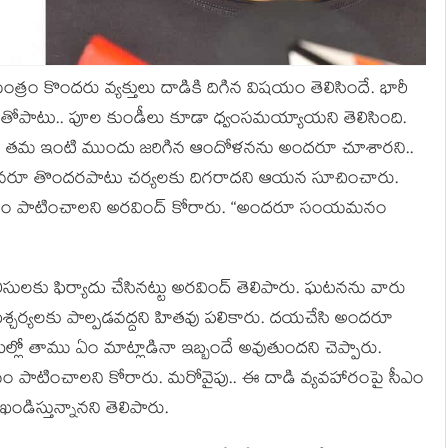
ంత్రం కొంద‌రు వ్య‌క్తులు దాడికి దిగిన విష‌యం తెలిసిందే. భారీ
ల‌తోపాటు.. పూల కుండీలు కూడా ధ్వంస‌మ‌య్యాయ‌ని తెలిసింది.
రు. త‌మ ఇంటి ముందు జ‌రిగిన ఆందోళ‌న‌ను అంద‌రూ చూశార‌ని..
ఎవ‌రూ తొంద‌ర‌పాటు చ‌ర్య‌ల‌కు దిగ‌రాద‌ని ఆయ‌న సూచించారు.
ూ సంయ‌మ‌నం పాటించాల‌ని అర‌వింద్ కోరారు. “అందరూ సంయమనం
ుల‌కు ఫిర్యాదు చేసిన‌ట్టు అర‌వింద్ తెలిపారు. ఘ‌ట‌న‌ను వారు
చ‌ర్య‌ల‌కు పాల్ప‌డ‌వ‌ద్ద‌ని హిత‌వు ప‌లికారు. దయచేసి అందరూ
్థితుల్లో తాము ఏం మాట్లాడినా ఇబ్బందే అవుతుంద‌ని చెప్పారు.
ం పాటించాల‌ని కోరారు. మ‌రోవైపు.. ఈ దాడి వ్య‌వ‌హారంపై సీఎం
ఖండిస్తున్నాన‌ని తెలిపారు.