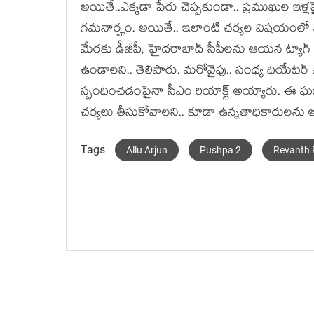
అయితే..ఎక్క‌డా పేరు చెప్ప‌కుండా.. ప్ర‌ముఖుల ఇళ్ల‌పై
గ‌మ‌నార్హం. అయితే.. ఇలాంటి చ‌ర్య‌ల విష‌యంలో
మేర‌కు డీజీపీ, హైద‌రాబాద్ సీపీల‌ను ఆయ‌న ట్యాగ్ 
ఉండాల‌ని.. తెలిపారు. మ‌రోవైపు.. సంధ్య ధియేట‌ర
స్పందించ‌డంపైనా సీఎం రియాక్ట్ అయ్యారు. ఈ
చ‌ర్య‌లు తీసుకోవాల‌ని.. కూడా ఉన్న‌తాధికారుల‌న
Tags
Allu Arjun
Pushpa 2
Revanth 