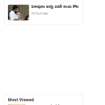
పిఠాపురం ఇకపై పవన్ కంచు కోట
23 hours ago
Most Viewed