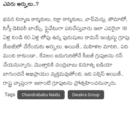
ఎవ‌రు అర్హులు..?
భవన నిర్మాణ కార్మికులు, రిక్షా కార్మికులు, వాచ్‌మెన్లు, జొమాటో,
సిగ్వీ డెలివరీ బాయ్స్, ప్రైవేటుగా పనిచేస్తువారు ఇలా ఎవరైనా 18
ఏళ్ల నిండి 60 ఏళ్ల లోపు ఉన్న పురుషులు కామన్‌ ఇంట్రస్టు గ్రూపు
(సీఐజీ)లో చేరేందుకు అర్హులు. అయితే.. మ‌హిళ‌ల మాదిరి.. ప‌ది
మంది కాకుండా.. కేవ‌లం ఐదుగురితోనే సీఐజీ గ్రుపుల‌ను ర‌న్
చేయ‌నున్నారు. మొత్తానికి చంద్ర‌బాబు వినూత్న ఐడియా
బాగుంద‌నే అభిప్రాయం వ్య‌క్త‌మ‌వుతోంది. ఇది స‌క్సెస్ అయితే..
రాష్ట్ర వ్యాప్తంగా ఇలాంటి గ్రూపుల‌ను ప్రోత్స‌హించ‌నున్నారు.
Tags
Chandrababu Naidu
Dwakra Group