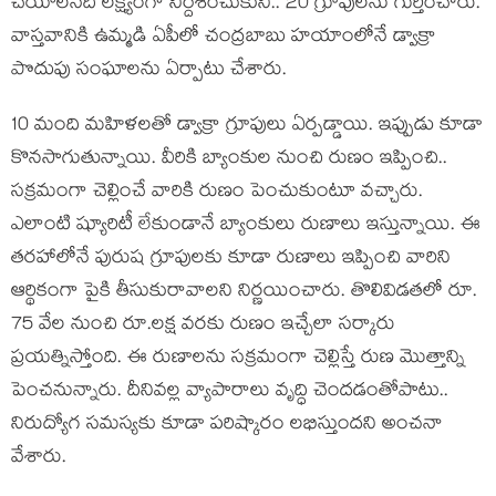
చేయాలనేది లక్ష్యంగా నిర్దేశించుకుని.. 20 గ్రూపులను గుర్తించారు.
వాస్త‌వానికి ఉమ్మ‌డి ఏపీలో చంద్ర‌బాబు హ‌యాంలోనే డ్వాక్రా
పొదుపు సంఘాల‌ను ఏర్పాటు చేశారు.
10 మంది మహిళల‌తో డ్వాక్రా గ్రూపులు ఏర్ప‌డ్డాయి. ఇప్పుడు కూడా
కొన‌సాగుతున్నాయి. వీరికి బ్యాంకుల నుంచి రుణం ఇప్పించి..
సక్రమంగా చెల్లించే వారికి రుణం పెంచుకుంటూ వచ్చారు.
ఎలాంటి ష్యూరిటీ లేకుండానే బ్యాంకులు రుణాలు ఇస్తున్నాయి. ఈ
తరహాలోనే పురుష‌ గ్రూపులకు కూడా రుణాలు ఇప్పించి వారిని
ఆర్థికంగా పైకి తీసుకురావాల‌ని నిర్ణ‌యించారు. తొలివిడతలో రూ.
75 వేల నుంచి రూ.లక్ష వరకు రుణం ఇచ్చేలా స‌ర్కారు
ప్ర‌య‌త్నిస్తోంది. ఈ రుణాల‌ను సక్రమంగా చెల్లిస్తే రుణ మొత్తాన్ని
పెంచనున్నారు. దీనివ‌ల్ల వ్యాపారాలు వృద్ధి చెంద‌డంతోపాటు..
నిరుద్యోగ స‌మ‌స్య‌కు కూడా ప‌రిష్కారం ల‌భిస్తుంద‌ని అంచ‌నా
వేశారు.