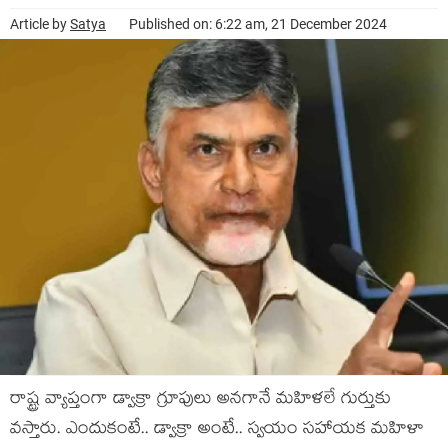
Article by
Satya
Published on: 6:22 am, 21 December 2024
రాష్ట్ర వ్యాప్తంగా డ్వాక్రా గ్రూపులు అన‌గానే మ‌హిళ‌లే గుర్తుకు
వ‌స్తారు. ఎందుకంటే.. డ్వాక్రా అంటే.. స్వ‌యం స‌హాయ‌క మ‌హిళా