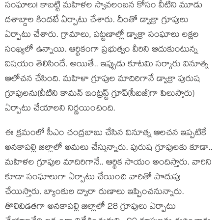
సంఘాలు! కాబ‌ట్టి మ‌హిళ‌ల స్వావ‌లంబ‌న కోసం వీటిని మూడు
ద‌శాబ్దాల కింద‌టే ఏర్పాటు చేశారు. దీంతో డ్వాక్రా గ్రూపులు
ఏర్పాటు చేశారు. గ్రామాలు, ప‌ట్ట‌ణాల్లో డ్వాక్రా సంఘాలు ల‌క్ష‌ల
సంఖ్య‌లో ఉన్నాయి. ఆర్థికంగా ప్ర‌భుత్వం వీరిని ఆదుకుంటున్న
విష‌యం తెలిసిందే. అయితే.. ఇప్పుడు కూట‌మి స‌ర్కారు వినూత్న
ఆలోచ‌న చేసింది. మ‌హిళా గ్రూపుల మాదిరిగానే డ్వాక్రా పురుష
గ్రూపుల‌ను(వీటిని కామ‌న్ ఇంట్ర‌స్ట్ గ్రూప్‌(సీఐజీ)గా పిలుస్తారు)
ఏర్పాటు చేయాల‌ని నిర్ణ‌యించింది.
ఈ క్ర‌మంలో సీఎం చంద్ర‌బాబు చేసిన వినూత్న ఆల‌చ‌న ఇప్ప‌టికే
అన‌కాప‌ల్లి జిల్లాలో అమ‌లు చేస్తున్నారు. పురుష గ్రూపుల‌కు కూడా..
మ‌హిళల గ్రూపుల మాదిరిగానే.. ఆర్థిక సాయం అందిస్తారు. వారిని
కూడా సంఘాలుగా ఏర్పాటు చేయించి వారితో పొదుపు
చేయిస్తారు. బ్యాంకుల ద్వారా రుణాలు ఇప్పించ‌నున్నారు.
తొలివిడతగా అనకాపల్లి జిల్లాలో 28 గ్రూపులు ఏర్పాటు