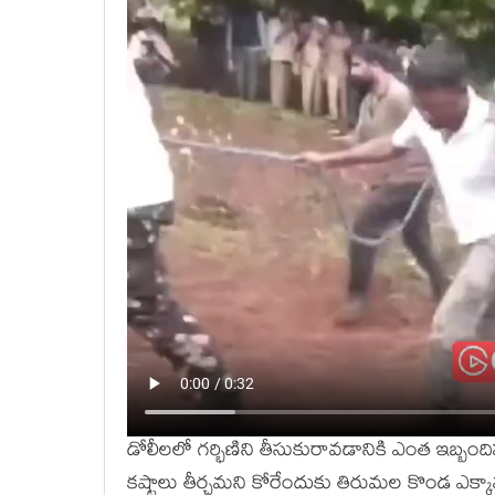
డోలీలలో గర్భిణిని తీసుకురావడానికి ఎంత ఇబ్బం
కష్టాలు తీర్చమని కోరేందుకు తిరుమల కొండ ఎక్కాన