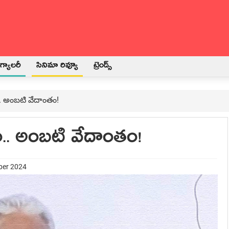
్యాలరీ
సినిమా రివ్యూ
ట్రెండ్స్
.. అంబటి వేదాంతం!
ం.. అంబటి వేదాంతం!
ber 2024