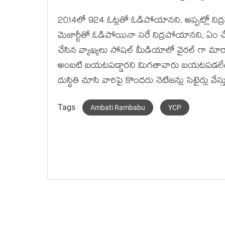
2014లో 924 ఓట్లతో ఓడిపోయానని. అప్పట్లో నిద్రపట్
మెజార్టీతో ఓడిపోయినా సరే నిద్రపోయానని, ఏం చే
చేసిన వ్యాఖ్యలు సోషల్ మీడియాలో వైరల్ గా మారాయ
అంబటి బయటపడ్డారని మిగతావారు బయటపడలేదని స
దుస్థితి చూసి వారిపై కొందరు నెటిజన్లు సెటైర్లు వేస్త
Tags
Ambati Rambabu
YCP