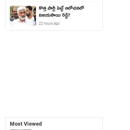
కొత్త పార్టీ పెట్టే ఆలోచనలో
విజయసాయి రెడ్డి?
22 hours ago
Most Viewed