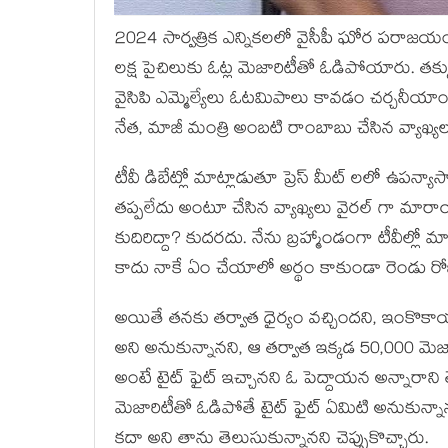
2024 సార్వత్రిక ఎన్నికలలో వైసీపీ ఘోర పరాజయం
లక్ష పైచిలుకు ఓట్ల మెజారిటీతో ఓడిపోయారు. తక్
వైసిపి ఎమ్మెల్యేలు ఓటమిపాలు కావడం చర్చనీయాం
నేత, మాజీ మంత్రి అంబటి రాంబాబు చేసిన వ్యాఖ్య
టీవీ డిబేట్లో మాట్లాడుతూ ప్రెస్ మీట్ లలో ఉపన్
తప్పలేదు అంటూ చేసిన వ్యాఖ్యలు వైరల్ గా మారాయ
కుదిరిద్దా? కుదరదు. నేను బ్రహ్మాండంగా టీవీ
కాదు నాకే ఏం చేయాలో అర్థం కాకుండా రెండు 
అయితే తనకు తర్వాత ధైర్యం వచ్చిందని, ఇంకొకా
అని అనుకున్నానని, ఆ తర్వాత ఇక్కడ 50,000 మెజా
అంటే టైట్ ఫైట్ ఇచ్చానని ఓ పెద్దాయన అన్నారాని
మెజారిటీతో ఓడిపోతే టైట్ ఫైట్ ఏమిటి అనుకున్నానన
కదా అని తాను తెలుసుకున్నానని చెప్పుకొచ్చారు.