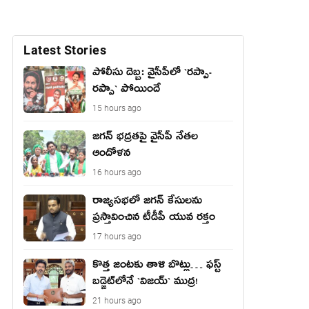
Latest Stories
పోలీసు దెబ్బ: వైసీపీలో `ర‌ప్పా-
ర‌ప్పా` పోయిందే
15 hours ago
జ‌గ‌న్ భద్రతపై వైసీపీ నేతల
ఆందోళన
16 hours ago
రాజ్యసభలో జగన్ కేసులను
ప్రస్తావించిన టీడీపీ యువ రక్తం
17 hours ago
కొత్త జంట‌కు తాళి బొట్లు… ఫ‌స్ట్
బ‌డ్జెట్‌లోనే `విజ‌య్` ముద్ర‌!
21 hours ago