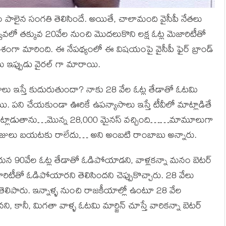
 పాలైన సంగతి తెలిసిందే. అయితే, చాలామంది వైసీపీ నేతలు
కువలో తక్కువ 20వేల నుంచి మొదలుకొని లక్ష ఓట్ల మెజారిటీతో
శంగా మారింది. ఈ నేపథ్యంలో ఈ విషయంపై వైసీపీ ఫైర్ బ్రాండ్
లు ఇప్పుడు వైరల్ గా మారాయి.
యాసాలు ఇస్తే కుదురుతుందా? నాకు 28 వేల ఓట్ల తేడాతో ఓటమి
ి. పని చేయకుండా ఊరికే ఉపన్యాసాలు ఇస్తే టీవీలో మాట్లాడితే
ల్లో మాట్లాడుతాను…మొన్న 28,000 మైనస్ వచ్చింది……మామూలుగా
రోజులు బయటకు రాలేదు… అని అంబటి రాంబాబు అన్నారు.
యన 90వేల ఓట్ల తేడాతో ఓడిపోయాడని, వాళ్లకన్నా మనం బెటర్
రిటీతో ఓడిపోయారని తెలిసిందని చెప్పుకొచ్చారు. 28 వేలు
 తెలిపారు. ఇన్నాళ్ళ నుంచి రాజకీయాల్లో ఉంటూ 28 వేల
ి, కానీ, మిగతా వాళ్ళ ఓటమి మార్జిన్ చూస్తే వారికన్నా బెటర్