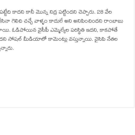
టేది కాదని కానీ మొన్న నిద్ర పట్టిందని చెప్పారు. 28 వేల
సినా గెలిచి చచ్చే వాళ్ళం కాదులే అని అనిపించిందని రాంబాబు
ి. ఓడిపోయిన వైసీపీ ఎమ్మెల్యేల పరిస్థితి ఇదని, కాకపోతే
ోషల్ మీడియాలో కామెంట్లు వస్తున్నాయి. వైసిపి నేతల
ున్నారు.