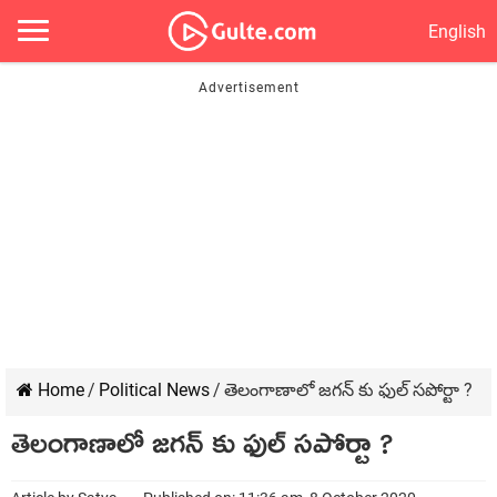
English
Home
/
Political News
/
తెలంగాణాలో జగన్ కు ఫుల్ సపోర్టా ?
తెలంగాణాలో జగన్ కు ఫుల్ సపోర్టా ?