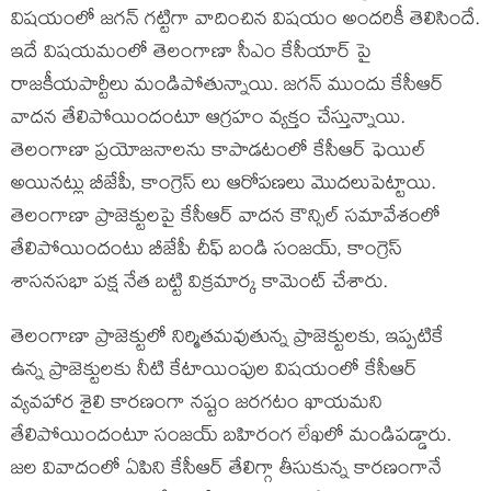
విషయంలో జగన్ గట్టిగా వాదించిన విషయం అందరికీ తెలిసిందే.
ఇదే విషయమంలో తెలంగాణా సీఎం కేసీయార్ పై
రాజకీయపార్టీలు మండిపోతున్నాయి. జగన్ ముందు కేసీఆర్
వాదన తేలిపోయిందంటూ ఆగ్రహం వ్యక్తం చేస్తున్నాయి.
తెలంగాణా ప్రయోజనాలను కాపాడటంలో కేసీఆర్ ఫెయిల్
అయినట్లు బీజేపీ, కాంగ్రెస్ లు ఆరోపణలు మొదలుపెట్టాయి.
తెలంగాణా ప్రాజెక్టులపై కేసీఆర్ వాదన కౌన్సిల్ సమావేశంలో
తేలిపోయిందంటు బీజేపీ చీఫ్ బండి సంజయ్, కాంగ్రెస్
శాసనసభా పక్ష నేత బట్టి విక్రమార్క కామెంట్ చేశారు.
తెలంగాణా ప్రాజెక్టులో నిర్మితమవుతున్న ప్రాజెక్టులకు, ఇప్పటికే
ఉన్న ప్రాజెక్టులకు నీటి కేటాయింపుల విషయంలో కేసీఆర్
వ్యవహార శైలి కారణంగా నష్టం జరగటం ఖాయమని
తేలిపోయిందంటూ సంజయ్ బహిరంగ లేఖలో మండిపడ్డారు.
జల వివాదంలో ఏపిని కేసీఆర్ తేలిగ్గా తీసుకున్న కారణంగానే