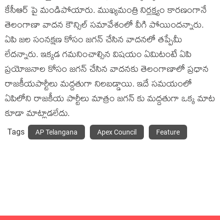
కేసీఆర్ పై మండిపోయారు. ముఖ్యమంత్రి నిర్లక్ష్యం కారణంగానే
తెలంగాణా వాదన కౌన్సిల్ సమావేశంలో వీగి పోయిందన్నారు.
ఏపి జల సంనక్షణ కోసం జగన్ చేసిన వాదనలో తప్పేమీ
లేదన్నారు. ఇక్కడ గమనించాల్సిన విషయం ఏమిటంటే ఏపి
ప్రయోజనాల కోసం జగన్ చేసిన వాదనకు తెలంగాణాలో ప్రధాన
రాజకీయపార్టీలు మద్దతుగా నిలబడ్డాయి. ఇదే సమయంలో
ఏపిలోని రాజకీయ పార్టీలు మాత్రం జగన్ కు మద్దతుగా ఒక్క మాట
కూడా మాట్లాడలేదు.
Tags
AP Telangana
Apex Council
Feature