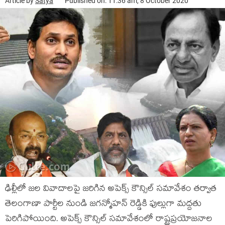
Article by
Satya
Published on: 11:36 am, 8 October 2020
ఢిల్లీలో జల వివాదాలపై జరిగిన అపెక్స్ కౌన్సిల్ సమావేశం తర్వాత
తెలంగాణా పార్టీల నుండి జగన్మోహన్ రెడ్డికి ఫుల్లుగా మద్దతు
పెరిగిపోయింది. అపెక్స్ కౌన్సిల్ సమావేశంలో రాష్ట్రప్రయోజనాల