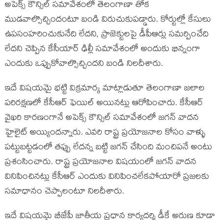
అపెక్స్ కౌన్సిల్ సమావేశంలో తెలంగాణా తోక
ముడవాల్సొచ్చిందంటూ బండి విరుచుకుపడ్డారు. కోర్టుల్లో కేసులు
ఉపసంహరించుకునేది లేదని, ప్రాజెక్టులపై డీపీఆర్లు సమర్పించేది
లేదని చెప్పిన కేసీయార్ ఢిల్లీ సమావేశంలో అందుకు భిన్నంగా
ఎందుకు ఒప్పుకోవాల్సొచ్చిందని బండి నిలదీశారు.
ఇదే విషయమై భట్టి విక్రమార్క మాట్లాడుతూ తెలంగాణా జలాల
పరిరక్షణలో కేసీఆర్ ఫెయిల్ అయినట్లు ఆరోపించారు. కేసీఆర్
వైఖరి కారణంగానే అపెక్స్ కౌన్సిల్ సమావేశంలో జగన్ వాదన
హైలైట్ అయ్యిందన్నారు. ఎవరి రాష్ట్ర ప్రయోజనాల కోసం వాళ్ళు
పట్టుబట్టడంలో తప్పు లేదన్న బట్టి జగన్ చేసింది మంచిపనే అంటు
ప్రశంసించారు. రాష్ట్ర ప్రయోజనాల విషయంలో జగన్ వాదన
వినిపించినట్లు కేసీఆర్ ఎందుకు వినిపించలేకపోయారో ప్రజలకు
సమాధానం చెప్పాలంటూ నిలదీశారు.
ఇదే విషయమై బీజేపీ జాతీయ ప్రధాన కార్యదర్శి డీకే అరుణ కూడా